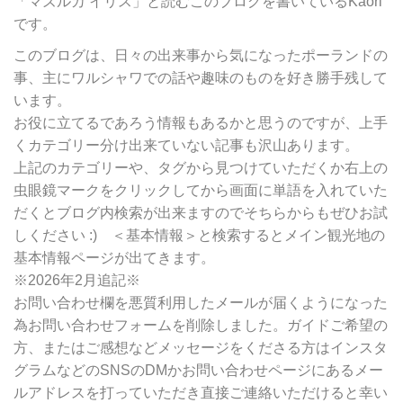
「マズルカ イリス」と読むこのブログを書いているKaori
リ
です。
ー
別
このブログは、日々の出来事から気になったポーランドの
検
事、主にワルシャワでの話や趣味のものを好き勝手残して
索
います。
お役に立てるであろう情報もあるかと思うのですが、上手
くカテゴリー分け出来ていない記事も沢山あります。
上記のカテゴリーや、タグから見つけていただくか右上の
虫眼鏡マークをクリックしてから画面に単語を入れていた
だくとブログ内検索が出来ますのでそちらからもぜひお試
しください :) ＜基本情報＞と検索するとメイン観光地の
基本情報ページが出てきます。
※2026年2月追記※
お問い合わせ欄を悪質利用したメールが届くようになった
為お問い合わせフォームを削除しました。ガイドご希望の
方、またはご感想などメッセージをくださる方はインスタ
グラムなどのSNSのDMかお問い合わせページにあるメー
ルアドレスを打っていただき直接ご連絡いただけると幸い