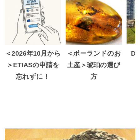
＜2026年10月から
＜ポーランドのお
Do
＞ETIASの申請を
土産＞琥珀の選び
H
忘れずに！
方