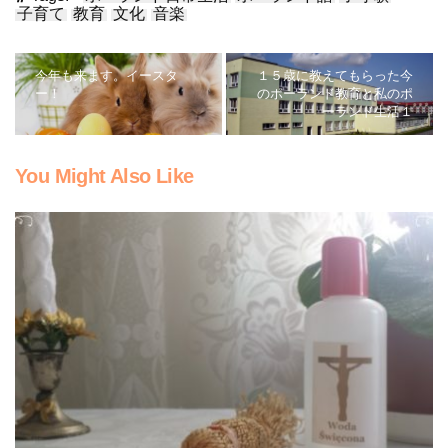
子育て
教育
文化
音楽
今年も来ます。イースタ
１５歳に教えてもらった今
ー！
のポーランド教育と私のポ
ーランド生活１
You Might Also Like