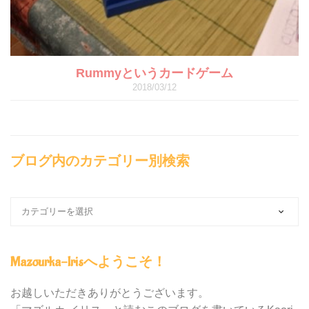
Rummyというカードゲーム
2018/03/12
ブログ内のカテゴリー別検索
ブ
ロ
グ
内
Mazourka-Irisへようこそ！
の
カ
テ
お越しいただきありがとうございます。
ゴ