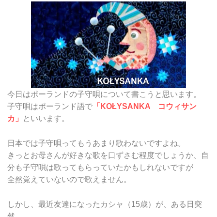
今日はポーランドの子守唄について書こうと思います。
子守唄はポーランド語で
「KOŁYSANKA コウィサン
カ」
といいます。
日本では子守唄ってもうあまり歌わないですよね。
きっとお母さんが好きな歌を口ずさむ程度でしょうか、自
分も子守唄は歌ってもらっていたかもしれないですが
全然覚えていないので歌えません。
しかし、最近友達になったカシャ（15歳）が、ある日突
然、