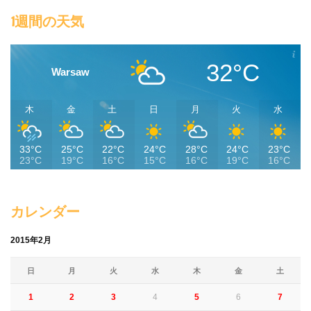
1週間の天気
32°C
Warsaw
木
金
土
日
月
火
水
33°C
25°C
22°C
24°C
28°C
24°C
23°C
23°C
19°C
16°C
15°C
16°C
19°C
16°C
カレンダー
2015年2月
日
月
火
水
木
金
土
1
2
3
4
5
6
7