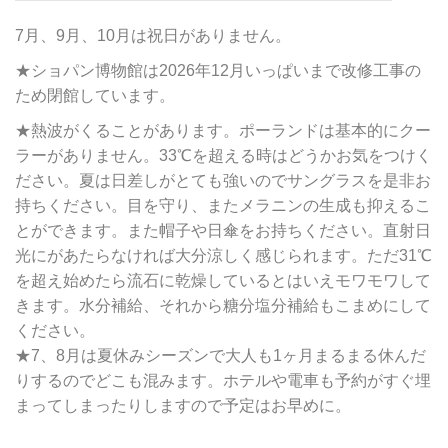
7月、9月、10月は祝日がありません。
★ショパン博物館は2026年12月いっぱいまで改修工事の
ため閉館しています。
★熱波がくることがあります。ポーランドは基本的にクー
ラーがありません。33℃を超える時はどうかお気をつけく
ださい。夏は日差しがとても強いのでサングラスを是非お
持ちください。目を守り、またメラニンの生成も抑えるこ
とができます。また帽子や日傘をお持ちください。直射日
光にがあたらなければ大分涼しく感じられます。ただ31℃
を超え始めたら流石に乾燥しているとはいえモワモワして
きます。水分補給、それから糖分塩分補給もこまめにして
ください。
★7、8月は夏休みシーズンで大人も1ヶ月まるまる休んだ
りするのでどこも混みます。ホテルや電車も予約がすぐ埋
まってしまったりしますので予定はお早めに。