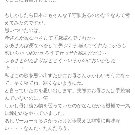
もしかしたら日本にもそんな子守唄あるのかな？なんて考
えてみたのですが、
思いついたのは、
母さんが夜なべをして手袋編んでくれた～
かあさん
は
夜なべをして
手ぶくろ 編
んでくれ
たこがらし
吹いちゃ つめたかろうてせっせと編んだだよ～
ふるさとのたよりはとどく～いろりのにおいがした
と・・・
私はこの歌を思い出すたびにお母さんがかわいそうになっ
て、早く寝てね、寒くないようにね、
と言っていたのを思い出します。実際のお母さんは手袋編
んでいないのに。笑
しかし母は編み物を習っていたのかなんだから機械で一気
に編むのをやっていました。
あれガーガーうるさかったけど今思えば非常に興味深
い・・・なんだったんだろう。