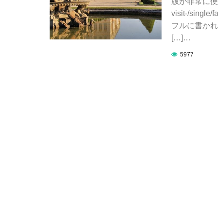
版が非常に便利！！ h
visit-/si
フルに書かれてい
[…]…
5977