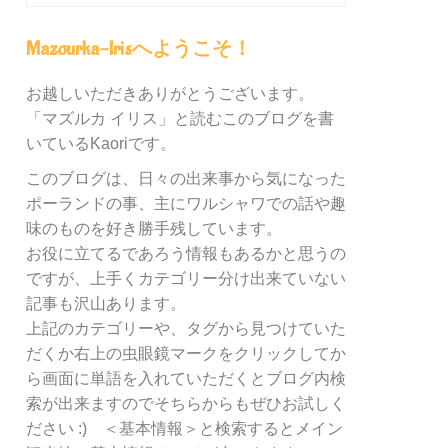
グ
内
Mazourka-Irisへようこそ！
の
カ
お越しいただきありがとうございます。
テ
「マズルカ イリス」と読むこのブログを書
ゴ
リ
いているKaoriです。
ー
このブログは、日々の出来事から気になった
別
ポーランドの事、主にワルシャワでの話や趣
検
索
味のものを好き勝手残しています。
お役に立てるであろう情報もあるかと思うの
ですが、上手くカテゴリー分け出来ていない
記事も沢山あります。
上記のカテゴリーや、タグから見つけていた
だくか右上の虫眼鏡マークをクリックしてか
ら画面に単語を入れていただくとブログ内検
索が出来ますのでそちらからもぜひお試しく
ださい :) ＜基本情報＞と検索するとメイン