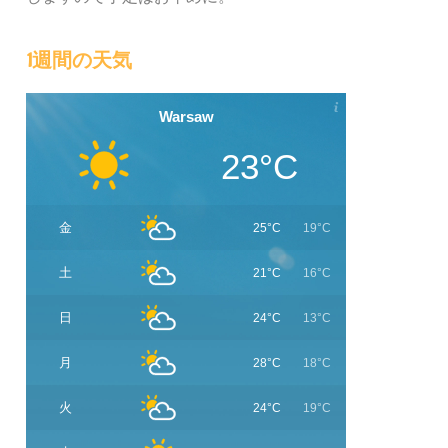
1週間の天気
Warsaw
23°C
金
25°C
19°C
土
21°C
16°C
日
24°C
13°C
月
28°C
18°C
火
24°C
19°C