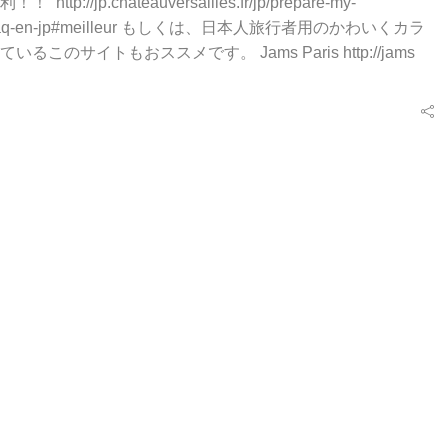
ttp://jp.chateauversailles.fr/jp/prepare-my-
ngle/faq-en-jp#meilleur もしくは、日本人旅行者用のかわいくカラ
るこのサイトもおススメです。 Jams Paris http://jams