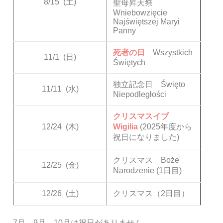
8/15
(土)
聖母昇天祭
Wniebowzięcie
Najświętszej Maryi
Panny
死者の日
Wszystkich
11/1
(日)
Świętych
独立記念日 Święto
11/11
(水)
Niepodległości
クリスマスイブ
12/24
(木)
Wigilia
(2025年度から
祝日になりました)
クリスマス Boże
12/25
(金)
Narodzenie (1日目)
12/26
(土)
クリスマス（2日目）
7月、9月、10月は祝日がありません。