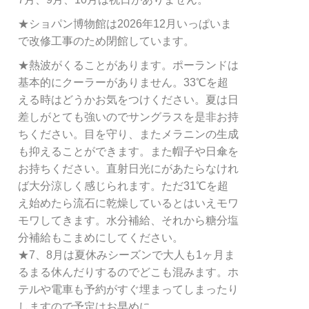
★ショパン博物館は2026年12月いっぱいま
で改修工事のため閉館しています。
★熱波がくることがあります。ポーランドは
基本的にクーラーがありません。33℃を超
える時はどうかお気をつけください。夏は日
差しがとても強いのでサングラスを是非お持
ちください。目を守り、またメラニンの生成
も抑えることができます。また帽子や日傘を
お持ちください。直射日光にがあたらなけれ
ば大分涼しく感じられます。ただ31℃を超
え始めたら流石に乾燥しているとはいえモワ
モワしてきます。水分補給、それから糖分塩
分補給もこまめにしてください。
★7、8月は夏休みシーズンで大人も1ヶ月ま
るまる休んだりするのでどこも混みます。ホ
テルや電車も予約がすぐ埋まってしまったり
しますので予定はお早めに。