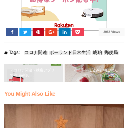
3953 Views
Tags:
コロナ関連
ポーランド日常生活
琥珀
郵便局
＜コロナ関連＞検疫アプリ
＜日常＞仕込みと朝ごはん
で在宅確認
とパンの話
You Might Also Like