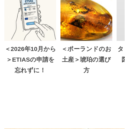
＜2026年10月から
＜ポーランドのお
タ
＞ETIASの申請を
土産＞琥珀の選び
図
忘れずに！
方