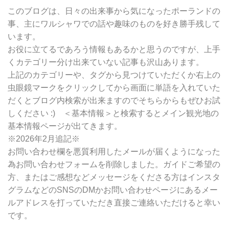
別
このブログは、日々の出来事から気になったポーランドの
検
事、主にワルシャワでの話や趣味のものを好き勝手残して
索
います。
お役に立てるであろう情報もあるかと思うのですが、上手
くカテゴリー分け出来ていない記事も沢山あります。
上記のカテゴリーや、タグから見つけていただくか右上の
虫眼鏡マークをクリックしてから画面に単語を入れていた
だくとブログ内検索が出来ますのでそちらからもぜひお試
しください :) ＜基本情報＞と検索するとメイン観光地の
基本情報ページが出てきます。
※2026年2月追記※
お問い合わせ欄を悪質利用したメールが届くようになった
為お問い合わせフォームを削除しました。ガイドご希望の
方、またはご感想などメッセージをくださる方はインスタ
グラムなどのSNSのDMかお問い合わせページにあるメー
ルアドレスを打っていただき直接ご連絡いただけると幸い
です。