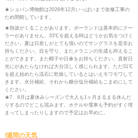
★ショパン博物館は2026年12月いっぱいまで改修工事の
ため閉館しています。
★熱波がくることがあります。ポーランドは基本的にクー
ラーがありません。33℃を超える時はどうかお気をつけく
ださい。夏は日差しがとても強いのでサングラスを是非お
持ちください。目を守り、またメラニンの生成も抑えるこ
とができます。また帽子や日傘をお持ちください。直射日
光にがあたらなければ大分涼しく感じられます。ただ31℃
を超え始めたら流石に乾燥しているとはいえモワモワして
きます。水分補給、それから糖分塩分補給もこまめにして
ください。
★7、8月は夏休みシーズンで大人も1ヶ月まるまる休んだ
りするのでどこも混みます。ホテルや電車も予約がすぐ埋
まってしまったりしますので予定はお早めに。
1週間の天気