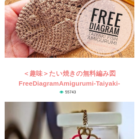
＜趣味＞たい焼きの無料編み図
FreeDiagramAmigurumi-Taiyaki-
55743