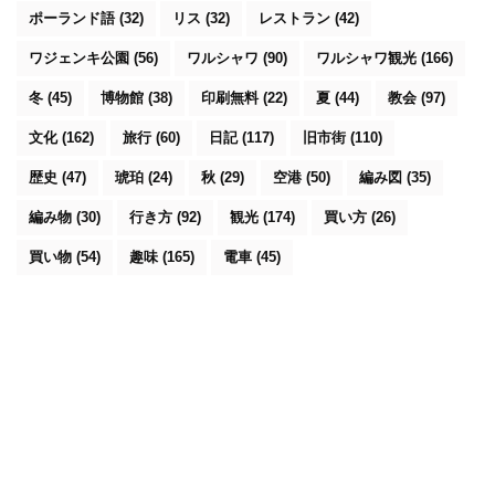
ポーランド語
(32)
リス
(32)
レストラン
(42)
ワジェンキ公園
(56)
ワルシャワ
(90)
ワルシャワ観光
(166)
冬
(45)
博物館
(38)
印刷無料
(22)
夏
(44)
教会
(97)
文化
(162)
旅行
(60)
日記
(117)
旧市街
(110)
歴史
(47)
琥珀
(24)
秋
(29)
空港
(50)
編み図
(35)
編み物
(30)
行き方
(92)
観光
(174)
買い方
(26)
買い物
(54)
趣味
(165)
電車
(45)