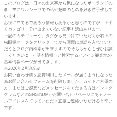
別
このブログは、日々の出来事から気になったポーランドの
検
事、主にワルシャワでの話や趣味のものを好き勝手残して
索
います。
お役に立てるであろう情報もあるかと思うのですが、上手
くカテゴリー分け出来ていない記事も沢山あります。
上記のカテゴリーや、タグから見つけていただくか右上の
虫眼鏡マークをクリックしてから画面に単語を入れていた
だくとブログ内検索が出来ますのでそちらからもぜひお試
しください :) ＜基本情報＞と検索するとメイン観光地の
基本情報ページが出てきます。
※2026年2月追記※
お問い合わせ欄を悪質利用したメールが届くようになった
為お問い合わせフォームを削除しました。ガイドご希望の
方、またはご感想などメッセージをくださる方はインスタ
グラムなどのSNSのDMかお問い合わせページにあるメー
ルアドレスを打っていただき直接ご連絡いただけると幸い
です。