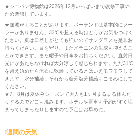
★ショパン博物館は2026年12月いっぱいまで改修工事の
ため閉館しています。
★熱波がくることがあります。ポーランドは基本的にクー
ラーがありません。33℃を超える時はどうかお気をつけく
ださい。夏は日差しがとても強いのでサングラスを是非お
持ちください。目を守り、またメラニンの生成も抑えるこ
とができます。また帽子や日傘をお持ちください。直射日
光にがあたらなければ大分涼しく感じられます。ただ31℃
を超え始めたら流石に乾燥しているとはいえモワモワして
きます。水分補給、それから糖分塩分補給もこまめにして
ください。
★7、8月は夏休みシーズンで大人も1ヶ月まるまる休んだ
りするのでどこも混みます。ホテルや電車も予約がすぐ埋
まってしまったりしますので予定はお早めに。
1週間の天気