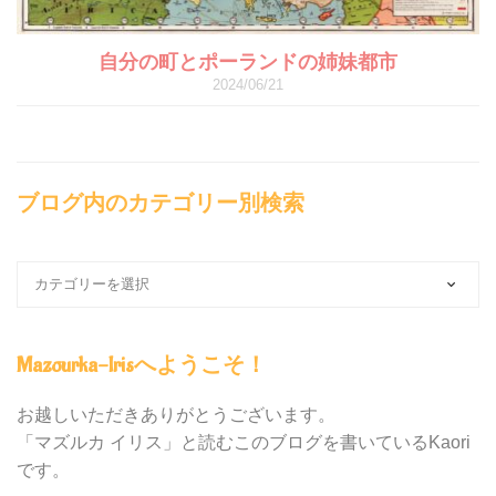
自分の町とポーランドの姉妹都市
2024/06/21
ブログ内のカテゴリー別検索
ブ
ロ
グ
内
Mazourka-Irisへようこそ！
の
カ
テ
お越しいただきありがとうございます。
ゴ
「マズルカ イリス」と読むこのブログを書いているKaori
リ
です。
ー