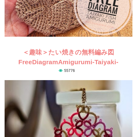
＜趣味＞たい焼きの無料編み図
FreeDiagramAmigurumi-Taiyaki-
55776