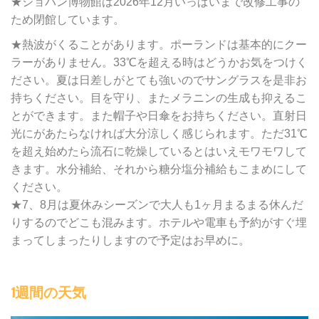
★ショパン博物館は2026年12月いっぱいまで改修工事の
ため閉館しています。
★熱波がくることがあります。ポーランドは基本的にクー
ラーがありません。33℃を超える時はどうかお気をつけく
ださい。夏は日差しがとても強いのでサングラスを是非お
持ちください。目を守り、またメラニンの生成も抑えるこ
とができます。また帽子や日傘をお持ちください。直射日
光にがあたらなければ大分涼しく感じられます。ただ31℃
を超え始めたら流石に乾燥しているとはいえモワモワして
きます。水分補給、それから糖分塩分補給もこまめにして
ください。
★7、8月は夏休みシーズンで大人も1ヶ月まるまる休んだ
りするのでどこも混みます。ホテルや電車も予約がすぐ埋
まってしまったりしますので予定はお早めに。
1週間の天気