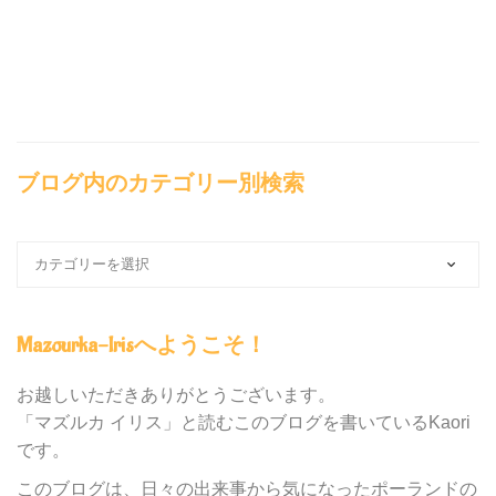
ブログ内のカテゴリー別検索
ブ
ロ
グ
内
Mazourka-Irisへようこそ！
の
カ
テ
お越しいただきありがとうございます。
ゴ
「マズルカ イリス」と読むこのブログを書いているKaori
リ
です。
ー
別
このブログは、日々の出来事から気になったポーランドの