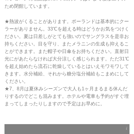
ため閉館しています。
★熱波がくることがあります。ポーランドは基本的にクー
ラーがありません。33℃を超える時はどうかお気をつけく
ださい。夏は日差しがとても強いのでサングラスを是非お
持ちください。目を守り、またメラニンの生成も抑えるこ
とができます。また帽子や日傘をお持ちください。直射日
光にがあたらなければ大分涼しく感じられます。ただ31℃
を超え始めたら流石に乾燥しているとはいえモワモワして
きます。水分補給、それから糖分塩分補給もこまめにして
ください。
★7、8月は夏休みシーズンで大人も1ヶ月まるまる休んだ
りするのでどこも混みます。ホテルや電車も予約がすぐ埋
まってしまったりしますので予定はお早めに。
1週間の天気