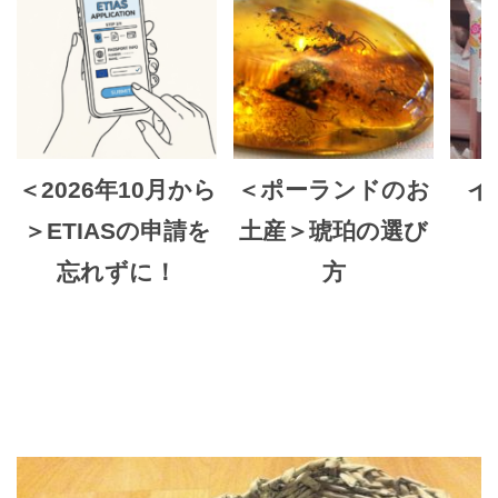
＜2026年10月から
＜ポーランドのお
イ
＞ETIASの申請を
土産＞琥珀の選び
忘れずに！
方