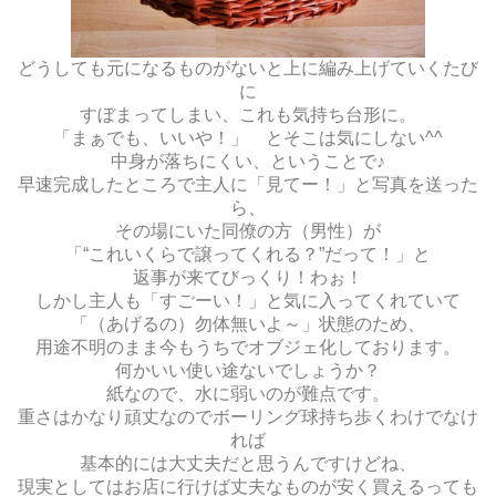
どうしても元になるものがないと上に編み上げていくたび
に
すぼまってしまい、これも気持ち台形に。
「まぁでも、いいや！」 とそこは気にしない^^
中身が落ちにくい、ということで♪
早速完成したところで主人に「見てー！」と写真を送った
ら、
その場にいた同僚の方（男性）が
「“これいくらで譲ってくれる？”だって！」と
返事が来てびっくり！わぉ！
しかし主人も「すごーい！」と気に入ってくれていて
「（あげるの）勿体無いよ～」状態のため、
用途不明のまま今もうちでオブジェ化しております。
何かいい使い途ないでしょうか？
紙なので、水に弱いのが難点です。
重さはかなり頑丈なのでボーリング球持ち歩くわけでなけ
れば
基本的には大丈夫だと思うんですけどね、
現実としてはお店に行けば丈夫なものが安く買えるっても