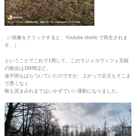
（↑画像をクリックすると、Youtube shorts で再生されま
す。）
ということでこれで1周して、このラジェヨヴィツェ宮殿
の散歩は1時間ほど。
途中雨もぱらついていたのですが、上がって足元もそこま
で悪くなく
靴も泥まみれまではいかずでいい運動になりました。