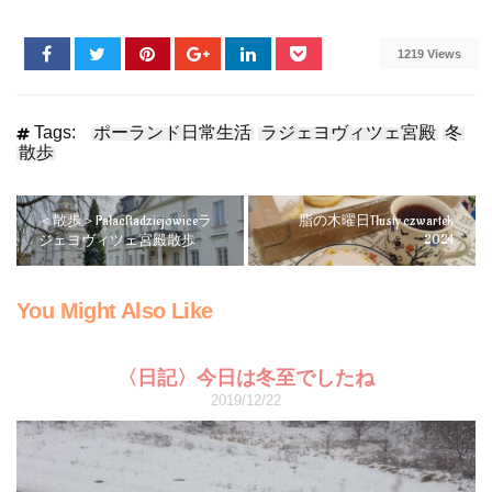
1219 Views
Tags:
ポーランド日常生活
ラジェヨヴィツェ宮殿
冬
散歩
＜散歩＞PałacRadziejowiceラ
脂の木曜日Tłusty czwartek
2024
ジェヨヴィツェ宮殿散歩
You Might Also Like
〈日記〉今日は冬至でしたね
2019/12/22