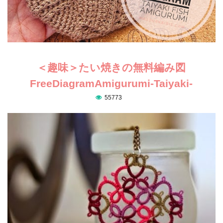
＜趣味＞たい焼きの無料編み図
FreeDiagramAmigurumi-Taiyaki-
55773