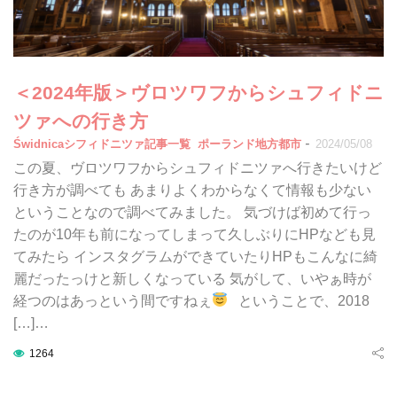
＜2024年版＞ヴロツワフからシュフィドニ
ツァへの行き方
-
Świdnicaシフィドニツァ記事一覧
ポーランド地方都市
2024/05/08
この夏、ヴロツワフからシュフィドニツァへ行きたいけど
行き方が調べても あまりよくわからなくて情報も少ない
ということなので調べてみました。 気づけば初めて行っ
たのが10年も前になってしまって久しぶりにHPなども見
てみたら インスタグラムができていたりHPもこんなに綺
麗だったっけと新しくなっている 気がして、いやぁ時が
経つのはあっという間ですねぇ
ということで、2018
[…]…
1264