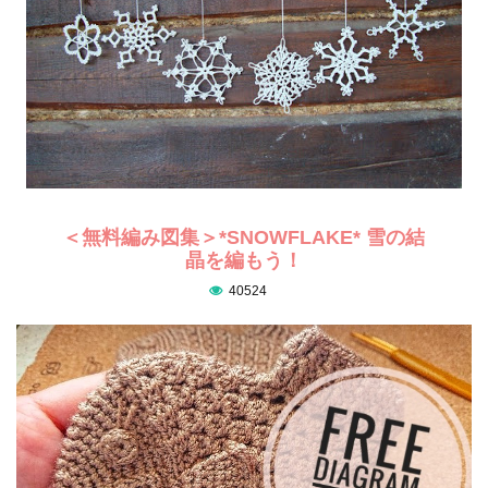
＜無料編み図集＞*SNOWFLAKE* 雪の結
晶を編もう！
40524