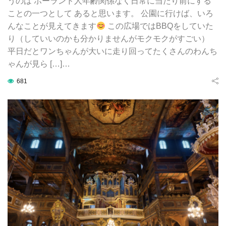
うのは ポーランド人年齢関係なく日常に当たり前にする
ことの一つとして あると思います。 公園に行けば、いろ
んなことが見えてきます
この広場ではBBQをしていた
り（していいのかも分かりませんがモクモクがすごい）
平日だとワンちゃんが大いに走り回ってたくさんのわんち
ゃんが見ら […]…
681