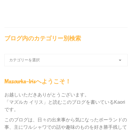
ブログ内のカテゴリー別検索
ブ
ロ
グ
内
Mazourka-Irisへようこそ！
の
カ
テ
お越しいただきありがとうございます。
ゴ
「マズルカ イリス」と読むこのブログを書いているKaori
リ
です。
ー
別
このブログは、日々の出来事から気になったポーランドの
検
事、主にワルシャワでの話や趣味のものを好き勝手残して
索