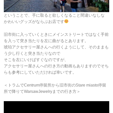
ということで、手に取ると欲しくなること間違いなしな
かわいいグッズがならぶお店です
旧市街に入っていくときにメインストリートではなく手前
を入って突き当たりを左に曲がるとあります。
琥珀アクセサリー屋さんへの行くようにして、そのままも
う少し行くと突き当たりなので
そこを左にいけばすぐなのですが、
アクセサリー屋さんへの行き方の動画もありますのでそち
らも参考にしていただければ幸いです。
＜トラムでCentrum停留所から旧市街のStare miasto停留
所で降りてWarsawJewelryまでの行き方＞