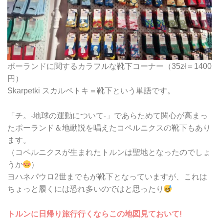
ポーランドに関するカラフルな靴下コーナー（35zł＝1400
円）
Skarpetki スカルペトキ＝靴下という単語です。
「チ。-地球の運動について-」であらためて関心が高まっ
たポーランド＆地動説を唱えたコペルニクスの靴下もあり
ます。
（コペルニクスが生まれたトルンは聖地となったのでしょ
うか
）
ヨハネパウロ2世までもが靴下となっていますが、これは
ちょっと履くには恐れ多いのではと思ったり
トルンに日帰り旅行行くならこの地図見ておいて!