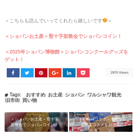
＜こちらも読んでいってくれたら嬉しいです
＞
＜ショパンお土産＞聖十字架教会でショパンコイン！
＜2025年ショパン博物館＞ショパンコンクールグッズを
ゲット！
2970 Views
Tags:
おすすめ
お土産
ショパン
ワルシャワ観光
旧市街
買い物
＜ショパンお土産＞聖十字
＜E.Wedelコラボ＞ポーラン
架教会でショパンコイン！
ド限定コスメをお土産に♪