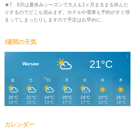
★7、8月は夏休みシーズンで大人も1ヶ月まるまる休んだ
りするのでどこも混みます。ホテルや電車も予約がすぐ埋
まってしまったりしますので予定はお早めに。
1週間の天気
21°C
Warsaw
金
土
日
月
火
水
木
25°C
21°C
24°C
29°C
24°C
23°C
26°C
18°C
15°C
13°C
17°C
17°C
15°C
16°C
カレンダー