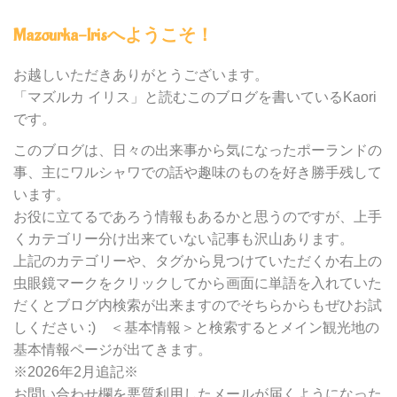
内
Mazourka-Irisへようこそ！
の
カ
テ
お越しいただきありがとうございます。
ゴ
「マズルカ イリス」と読むこのブログを書いているKaori
リ
です。
ー
別
このブログは、日々の出来事から気になったポーランドの
検
事、主にワルシャワでの話や趣味のものを好き勝手残して
索
います。
お役に立てるであろう情報もあるかと思うのですが、上手
くカテゴリー分け出来ていない記事も沢山あります。
上記のカテゴリーや、タグから見つけていただくか右上の
虫眼鏡マークをクリックしてから画面に単語を入れていた
だくとブログ内検索が出来ますのでそちらからもぜひお試
しください :) ＜基本情報＞と検索するとメイン観光地の
基本情報ページが出てきます。
※2026年2月追記※
お問い合わせ欄を悪質利用したメールが届くようになった