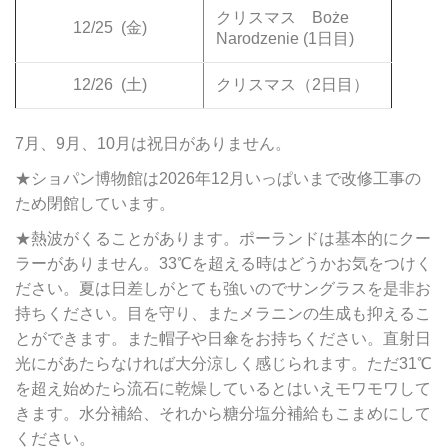
クリスマス Boże
12/25
(金)
Narodzenie (1日目)
12/26
(土)
クリスマス（2日目）
7月、9月、10月は祝日がありません。
★ショパン博物館は2026年12月いっぱいまで改修工事の
ため閉館しています。
★熱波がくることがあります。ポーランドは基本的にクー
ラーがありません。33℃を超える時はどうかお気をつけく
ださい。夏は日差しがとても強いのでサングラスを是非お
持ちください。目を守り、またメラニンの生成も抑えるこ
とができます。また帽子や日傘をお持ちください。直射日
光にがあたらなければ大分涼しく感じられます。ただ31℃
を超え始めたら流石に乾燥しているとはいえモワモワして
きます。水分補給、それから糖分塩分補給もこまめにして
ください。