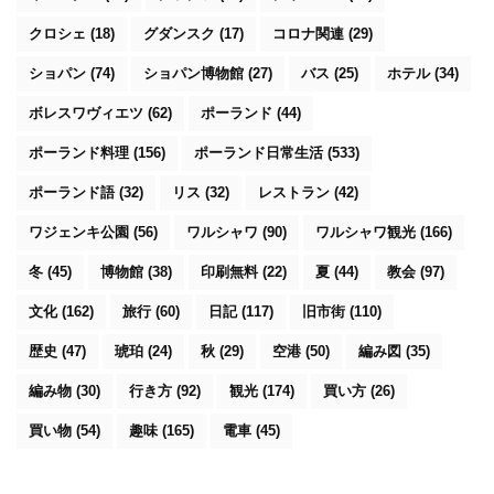
クロシェ
(18)
グダンスク
(17)
コロナ関連
(29)
ショパン
(74)
ショパン博物館
(27)
バス
(25)
ホテル
(34)
ボレスワヴィエツ
(62)
ポーランド
(44)
ポーランド料理
(156)
ポーランド日常生活
(533)
ポーランド語
(32)
リス
(32)
レストラン
(42)
ワジェンキ公園
(56)
ワルシャワ
(90)
ワルシャワ観光
(166)
冬
(45)
博物館
(38)
印刷無料
(22)
夏
(44)
教会
(97)
文化
(162)
旅行
(60)
日記
(117)
旧市街
(110)
歴史
(47)
琥珀
(24)
秋
(29)
空港
(50)
編み図
(35)
編み物
(30)
行き方
(92)
観光
(174)
買い方
(26)
買い物
(54)
趣味
(165)
電車
(45)