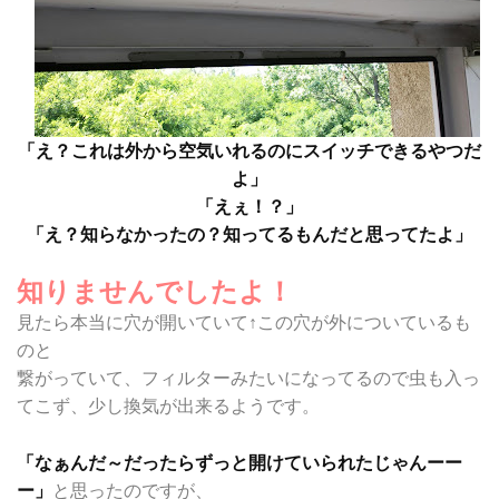
「え？これは外から空気いれるのにスイッチできるやつだ
よ」
「えぇ！？」
「え？知らなかったの？知ってるもんだと思ってたよ」
知りませんでしたよ！
見たら本当に穴が開いていて↑この穴が外についているも
のと
繋がっていて、フィルターみたいになってるので虫も入っ
てこず、少し換気が出来るようです。
「なぁんだ～だったらずっと開けていられたじゃんーー
ー」
と思ったのですが、