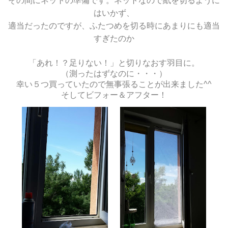
その間にネットの準備です。ネットなので紙を切るように
はいかず、
適当だったのですが、ふたつめを切る時にあまりにも適当
すぎたのか
「あれ！？足りない！」と切りなおす羽目に。
（測ったはずなのに・・・）
幸い５つ買っていたので無事張ることが出来ました^^
そしてビフォー＆アフター！