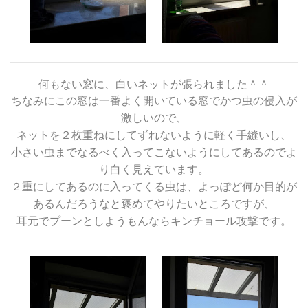
何もない窓に、白いネットが張られました＾＾
ちなみにこの窓は一番よく開いている窓でかつ虫の侵入が
激しいので、
ネットを２枚重ねにしてずれないように軽く手縫いし、
小さい虫までなるべく入ってこないようにしてあるのでよ
り白く見えています。
２重にしてあるのに入ってくる虫は、よっぽど何か目的が
あるんだろうなと褒めてやりたいところですが、
耳元でプーンとしようもんならキンチョール攻撃です。