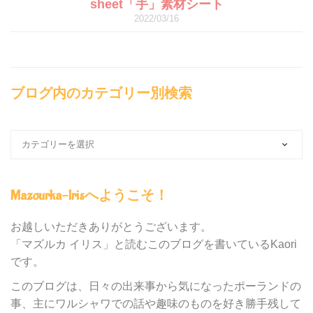
sheet「手」素材シート
2022/03/16
ブログ内のカテゴリー別検索
ブ
ロ
グ
内
Mazourka-Irisへようこそ！
の
カ
テ
お越しいただきありがとうございます。
ゴ
「マズルカ イリス」と読むこのブログを書いているKaori
リ
です。
ー
別
このブログは、日々の出来事から気になったポーランドの
検
事、主にワルシャワでの話や趣味のものを好き勝手残して
索