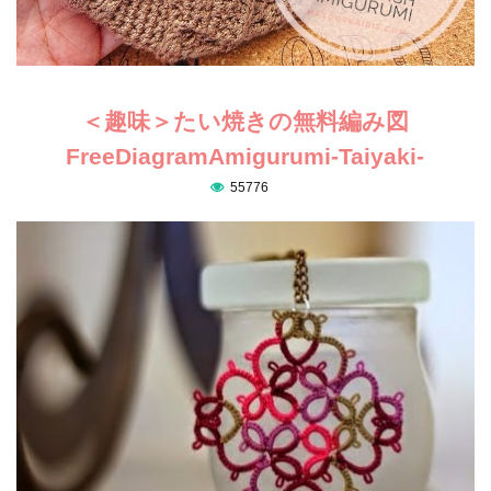
＜趣味＞たい焼きの無料編み図
FreeDiagramAmigurumi-Taiyaki-
55776