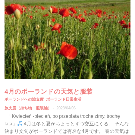
4月のポーランドの天気と服装
ポーランドへの旅支度
ポーランド日常生活
-
旅支度（持ち物・服装編）
2023/04/06
「Kwiecień -plecień, bo przeplata trochę zimy, trochę
lata」
4月は冬と夏がちょっとずつ交互にくる。 そんな
決まり文句がポーランドでは有名な4月です。 春の天気は