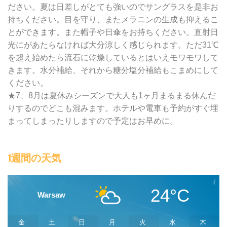
ださい。夏は日差しがとても強いのでサングラスを是非お
持ちください。目を守り、またメラニンの生成も抑えるこ
とができます。また帽子や日傘をお持ちください。直射日
光にがあたらなければ大分涼しく感じられます。ただ31℃
を超え始めたら流石に乾燥しているとはいえモワモワして
きます。水分補給、それから糖分塩分補給もこまめにして
ください。
★7、8月は夏休みシーズンで大人も1ヶ月まるまる休んだ
りするのでどこも混みます。ホテルや電車も予約がすぐ埋
まってしまったりしますので予定はお早めに。
1週間の天気
24°C
Warsaw
金
土
日
月
火
水
木