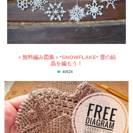
＜無料編み図集＞*SNOWFLAKE* 雪の結
晶を編もう！
40524