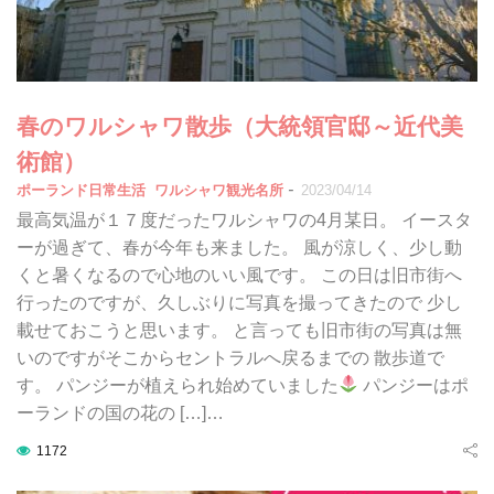
春のワルシャワ散歩（大統領官邸～近代美
術館）
-
ポーランド日常生活
ワルシャワ観光名所
2023/04/14
最高気温が１７度だったワルシャワの4月某日。 イースタ
ーが過ぎて、春が今年も来ました。 風が涼しく、少し動
くと暑くなるので心地のいい風です。 この日は旧市街へ
行ったのですが、久しぶりに写真を撮ってきたので 少し
載せておこうと思います。 と言っても旧市街の写真は無
いのですがそこからセントラルへ戻るまでの 散歩道で
す。 パンジーが植えられ始めていました
パンジーはポ
ーランドの国の花の […]…
1172