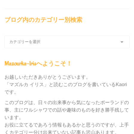
ブログ内のカテゴリー別検索
ブ
ロ
グ
内
Mazourka-Irisへようこそ！
の
カ
テ
お越しいただきありがとうございます。
ゴ
「マズルカ イリス」と読むこのブログを書いているKaori
リ
です。
ー
別
このブログは、日々の出来事から気になったポーランドの
検
事、主にワルシャワでの話や趣味のものを好き勝手残して
索
います。
お役に立てるであろう情報もあるかと思うのですが、上手
くカテゴリー分け出来ていない記事も沢山あります。