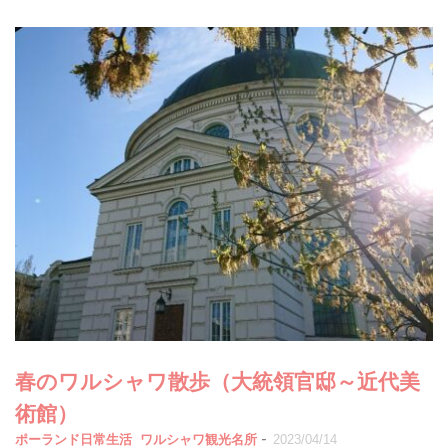
春のワルシャワ散歩（大統領官邸～近代美
術館）
-
ポーランド日常生活
ワルシャワ観光名所
2023/04/14