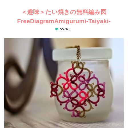
＜趣味＞たい焼きの無料編み図
FreeDiagramAmigurumi-Taiyaki-
55761