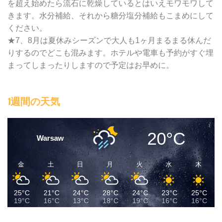
を超え始めたら流石に乾燥しているとはいえモワモワして
きます。水分補給、それから糖分塩分補給もこまめにして
ください。
★7、8月は夏休みシーズンで大人も1ヶ月まるまる休んだ
りするのでどこも混みます。ホテルや電車も予約がすぐ埋
まってしまったりしますので予定はお早めに。
1週間の天気
20°C
Warsaw
金
土
日
月
火
水
木
25°C
21°C
24°C
28°C
24°C
23°C
25°C
19°C
16°C
13°C
18°C
19°C
16°C
16°C