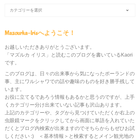
ブ
ロ
グ
内
Mazourka-Irisへようこそ！
の
カ
テ
お越しいただきありがとうございます。
ゴ
「マズルカ イリス」と読むこのブログを書いているKaori
リ
です。
ー
別
このブログは、日々の出来事から気になったポーランドの
検
事、主にワルシャワでの話や趣味のものを好き勝手残して
索
います。
お役に立てるであろう情報もあるかと思うのですが、上手
くカテゴリー分け出来ていない記事も沢山あります。
上記のカテゴリーや、タグから見つけていただくか右上の
虫眼鏡マークをクリックしてから画面に単語を入れていた
だくとブログ内検索が出来ますのでそちらからもぜひお試
しください :) ＜基本情報＞と検索するとメイン観光地の