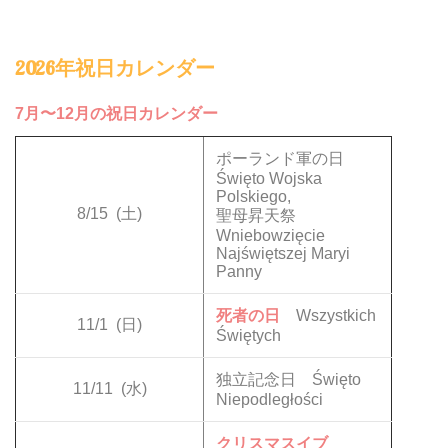
2026年祝日カレンダー
7月〜12月の祝日カレンダー
ポーランド軍の日
Święto Wojska
Polskiego,
8/15
(土)
聖母昇天祭
Wniebowzięcie
Najświętszej Maryi
Panny
死者の日
Wszystkich
11/1
(日)
Świętych
独立記念日 Święto
11/11
(水)
Niepodległości
クリスマスイブ