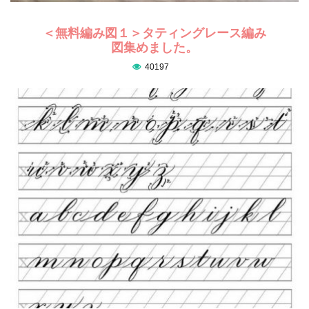
＜無料編み図１＞タティングレース編み
図集めました。
40197