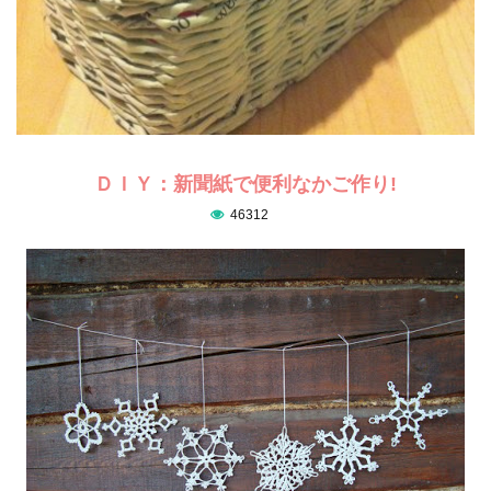
ＤＩＹ：新聞紙で便利なかご作り!
46312