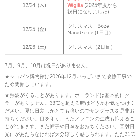
12/24
(木)
Wigilia
(2025年度から
祝日になりました)
クリスマス Boże
12/25
(金)
Narodzenie (1日目)
12/26
(土)
クリスマス（2日目）
7月、9月、10月は祝日がありません。
★ショパン博物館は2026年12月いっぱいまで改修工事の
ため閉館しています。
★熱波がくることがあります。ポーランドは基本的にクー
ラーがありません。33℃を超える時はどうかお気をつけく
ださい。夏は日差しがとても強いのでサングラスを是非お
持ちください。目を守り、またメラニンの生成も抑えるこ
とができます。また帽子や日傘をお持ちください。直射日
光にがあたらなければ大分涼しく感じられます。ただ31℃