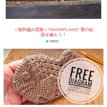
＜無料編み図集＞*SNOWFLAKE* 雪の結
晶を編もう！
40524