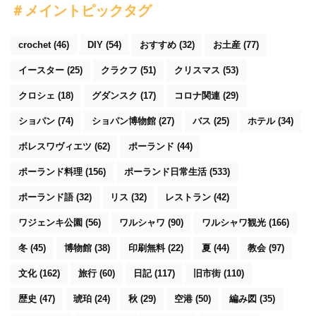
＃メイントピックタグ
crochet
(46)
DIY
(54)
おすすめ
(32)
お土産
(77)
イースター
(25)
クラクフ
(51)
クリスマス
(53)
クロシェ
(18)
グダンスク
(17)
コロナ関連
(29)
ショパン
(74)
ショパン博物館
(27)
バス
(25)
ホテル
(34)
ボレスワヴィエツ
(62)
ポーランド
(44)
ポーランド料理
(156)
ポーランド日常生活
(533)
ポーランド語
(32)
リス
(32)
レストラン
(42)
ワジェンキ公園
(56)
ワルシャワ
(90)
ワルシャワ観光
(166)
冬
(45)
博物館
(38)
印刷無料
(22)
夏
(44)
教会
(97)
文化
(162)
旅行
(60)
日記
(117)
旧市街
(110)
歴史
(47)
琥珀
(24)
秋
(29)
空港
(50)
編み図
(35)