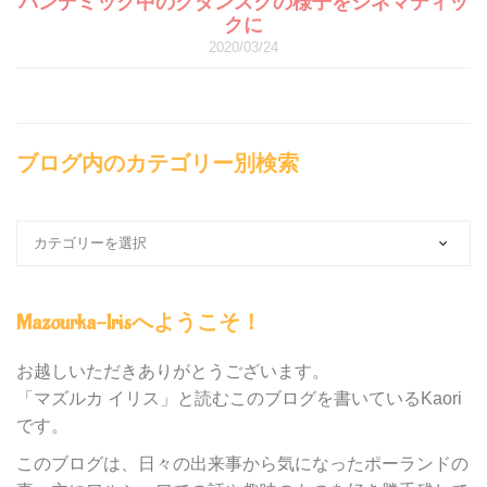
パンデミック中のグダンスクの様子をシネマティッ
クに
2020/03/24
ブログ内のカテゴリー別検索
ブ
ロ
グ
内
Mazourka-Irisへようこそ！
の
カ
テ
お越しいただきありがとうございます。
ゴ
「マズルカ イリス」と読むこのブログを書いているKaori
リ
です。
ー
別
このブログは、日々の出来事から気になったポーランドの
検