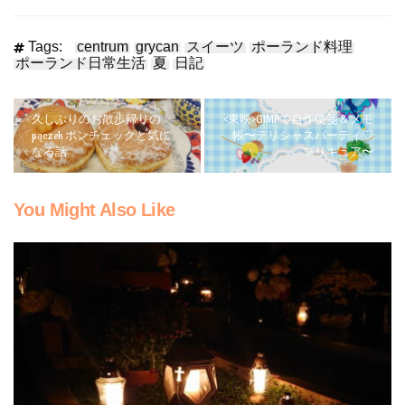
Tags:
centrum
grycan
スイーツ
ポーランド料理
ポーランド日常生活
夏
日記
久しぶりのお散歩帰りの
<東映>GIMPで自作便箋＆メモ
pączek ポンチェックと気に
帳〜デリシャスパーティ♡
なる話
プリキュア〜
You Might Also Like