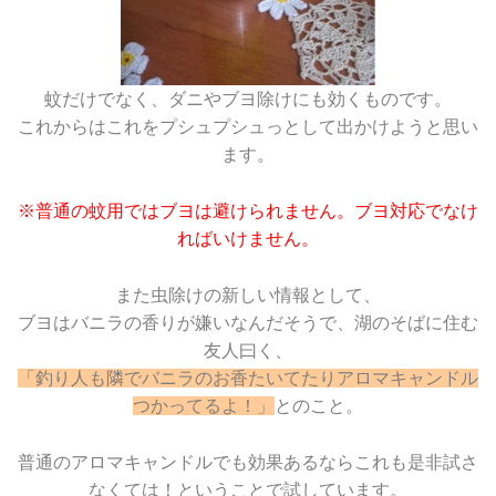
蚊だけでなく、ダニやブヨ除けにも効くものです。
これからはこれをプシュプシュっとして出かけようと思い
ます。
※普通の蚊用ではブヨは避けられません。ブヨ対応でなけ
ればいけません。
また虫除けの新しい情報として、
ブヨはバニラの香りが嫌いなんだそうで、湖のそばに住む
友人曰く、
「釣り人も隣でバニラのお香たいてたりアロマキャンドル
つかってるよ！」
とのこと。
普通のアロマキャンドルでも効果あるならこれも是非試さ
なくては！ということで試しています。