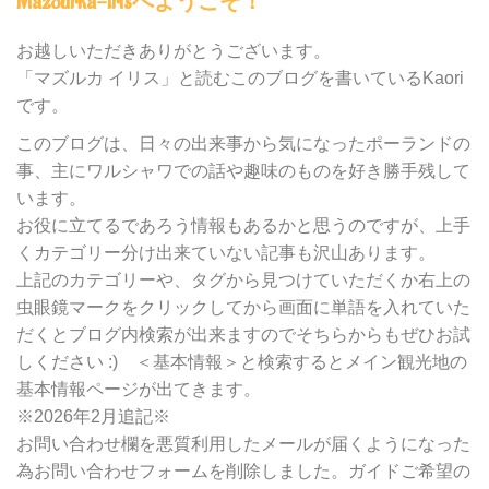
Mazourka-Irisへようこそ！
の
カ
テ
お越しいただきありがとうございます。
ゴ
「マズルカ イリス」と読むこのブログを書いているKaori
リ
です。
ー
別
このブログは、日々の出来事から気になったポーランドの
検
事、主にワルシャワでの話や趣味のものを好き勝手残して
索
います。
お役に立てるであろう情報もあるかと思うのですが、上手
くカテゴリー分け出来ていない記事も沢山あります。
上記のカテゴリーや、タグから見つけていただくか右上の
虫眼鏡マークをクリックしてから画面に単語を入れていた
だくとブログ内検索が出来ますのでそちらからもぜひお試
しください :) ＜基本情報＞と検索するとメイン観光地の
基本情報ページが出てきます。
※2026年2月追記※
お問い合わせ欄を悪質利用したメールが届くようになった
為お問い合わせフォームを削除しました。ガイドご希望の