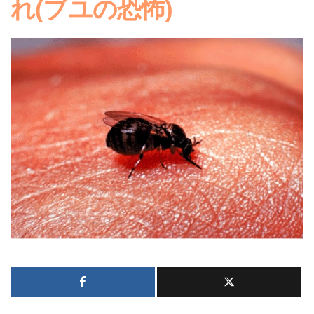
れ(ブユの恐怖)