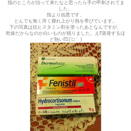
指のところが治って来たなと思ったら手の甲刺されてま
した。
指より凶悪です。
とんでも無く痒く腫れ上がり熱を帯びています。
下の写真は抗ヒスタミン剤を塗ったあとなんですが、
乾燥だからなのか白いものが残りました。え⁉︎蒸発するほ
ど熱い⁉︎Σ(´□｀ )