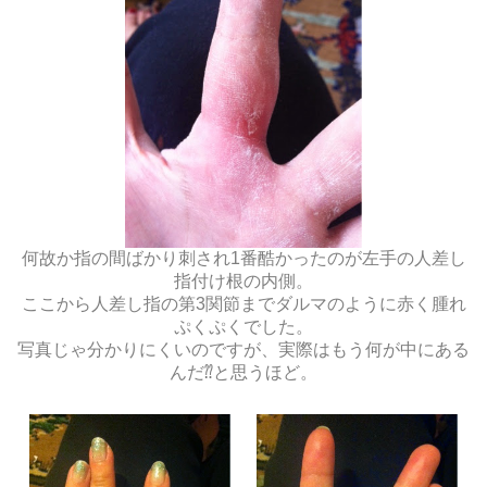
何故か指の間ばかり刺され1番酷かったのが左手の人差し
指付け根の内側。
ここから人差し指の第3関節までダルマのように赤く腫れ
ぷくぷくでした。
写真じゃ分かりにくいのですが、実際はもう何が中にある
んだ⁇と思うほど。