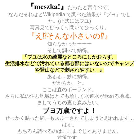
『meszka!』
だったと言うので、
なんだそれはとWikipedia で調べた結果が『ブヨ』でし
た。(正式にはブユ)
写真見てびっくり聞いてびっくり。
『え⁉︎そんな小さいの⁉︎』
知らなかったーーー
そして調べて納得。
『ブユは水の綺麗なところにしかおらず、
生活排水などで汚れている都心部にはいないのでキャンプ
や登山などで刺されやすい。』
あぁぁ…妙に納得。
だからか、と。
ここは森のポーランド。
さらに私の住む地域はとても珍しく水道水が飲める地域。
ましてうちの裏も森みたい。
ブヨ万歳ですよ！
せっかく貼った網戸もスルーされてしまうと思われます…
はぁ。
もちろん調べるのはここまでじゃありません。
対策です。