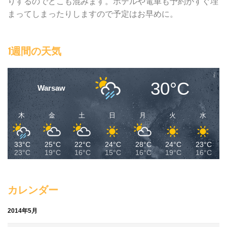
りするのでどこも混みます。ホテルや電車も予約がすぐ埋
まってしまったりしますので予定はお早めに。
1週間の天気
30°C
Warsaw
木
金
土
日
月
火
水
33°C
25°C
22°C
24°C
28°C
24°C
23°C
23°C
19°C
16°C
15°C
16°C
19°C
16°C
カレンダー
2014年5月