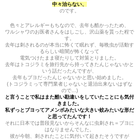
中々治らない、
のです。
色々とアレルギーもちなので、去年も酷かったため、
ワルシャワのお医者さんをはしごし、沢山薬を貰った程で
す。
去年は刺されるのが本当に怖くて眠れず、毎晩虫が活動す
るらしい暗闇が怖くなって
電気つけたまま寝たりして対策とりました。
去年はトコジラミを旅行先から持ってきたんじゃないかと
いう話だったんですが、
去年もブヨだったんじゃないかと思い始めました。
(トコジラミって専門業者じゃないと退治出来ないはずな
ので…)
と言うことで私はまた酷い勘違いをしていたことにも気付
きました。
私ずっとブヨってアメンボみたいな大きい蚊みたいな形だ
と思ってたんです！
それに日本では普段見ないからそんなに虫刺され＝ブヨに
はなりませんでした。
彼が今朝、刺されたことに気付いて起きたそうですが