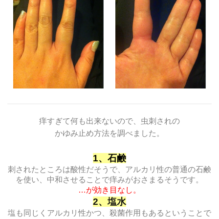
痒すぎて何も出来ないので、虫刺されの
かゆみ止め方法を調べました。
1、石鹸
刺されたところは酸性だそうで、アルカリ性の普通の石鹸
を使い、中和させることで痒みがおさまるそうです。
…が効き目なし。
2、塩水
塩も同じくアルカリ性かつ、殺菌作用もあるということで