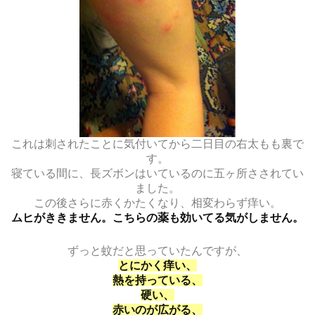
これは刺されたことに気付いてから二日目の右太もも裏で
す。
寝ている間に、長ズボンはいているのに五ヶ所さされてい
ました。
この後さらに赤くかたくなり、相変わらず痒い。
ムヒがききません。こちらの薬も効いてる気がしません。
ずっと蚊だと思っていたんですが、
とにかく痒い、
熱を持っている、
硬い、
赤いのが広がる、