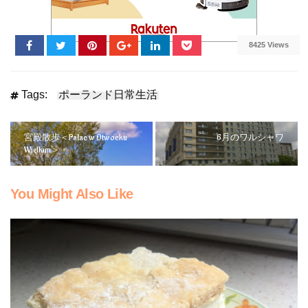
8425 Views
Tags:
ポーランド日常生活
宮殿散歩＜Pałac w Otwocku
6月のワルシャワ
Wielkim＞
You Might Also Like