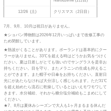
Narodzenie (1日目)
12/26
(土)
クリスマス（2日目）
7月、9月、10月は祝日がありません。
★ショパン博物館は2026年12月いっぱいまで改修工事の
ため閉館しています。
★熱波がくることがあります。ポーランドは基本的にクー
ラーがありません。33℃を超える時はどうかお気をつけく
ださい。夏は日差しがとても強いのでサングラスを是非お
持ちください。目を守り、またメラニンの生成も抑えるこ
とができます。また帽子や日傘をお持ちください。直射日
光にがあたらなければ大分涼しく感じられます。ただ31℃
を超え始めたら流石に乾燥しているとはいえモワモワして
きます。水分補給、それから糖分塩分補給もこまめにして
ください。
★7、8月は夏休みシーズンで大人も1ヶ月まるまる休んだ