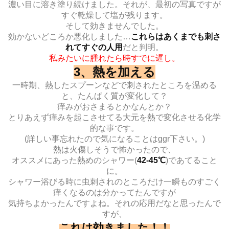
濃い目に溶き塗り続けました。それが、最初の写真ですが
すぐ乾燥して塩が残ります。
そして効きませんでした。
効かないどころか悪化しました…
これらはあくまでも刺さ
れてすぐの人用
だと判明。
私みたいに腫れたら時すでに遅し。
3、熱を加える
一時期、熱したスプーンなどで刺されたところを温める
と、たんぱく質が変化して？
痒みがおさまるとかなんとか？
とりあえず痒みを起こさせてる大元を熱で変化させる化学
的な事です。
(詳しい事忘れたので気になることはggr下さい。)
熱は火傷しそうで怖かったので、
オススメにあった熱めのシャワー(
42-45℃
)であてること
に。
シャワー浴びる時に虫刺されのところだけ一瞬ものすごく
痒くなるのは分かってたんですが
気持ちよかったんですよね。それの応用だなと思ったんで
すが、
これは効きました！！