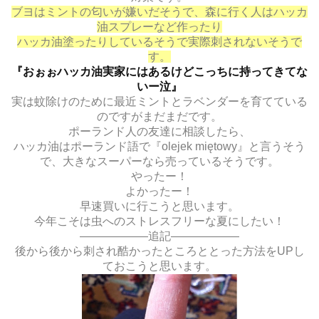
ブヨはミントの匂いが嫌いだそうで、森に行く人はハッカ
油スプレーなど作ったり
ハッカ油塗ったりしているそうで実際刺されないそうで
す。
『おぉぉハッカ油実家にはあるけどこっちに持ってきてな
いー泣』
実は蚊除けのために最近ミントとラベンダーを育てている
のですがまだまだです。
ポーランド人の友達に相談したら、
ハッカ油はポーランド語で『olejek miętowy』と言うそう
で、大きなスーパーなら売っているそうです。
やったー！
よかったー！
早速買いに行こうと思います。
今年こそは虫へのストレスフリーな夏にしたい！
——————追記——————
後から後から刺され酷かったところととった方法をUPし
ておこうと思います。