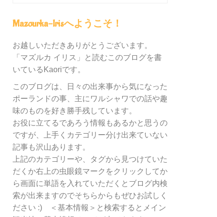
グ
内
Mazourka-Irisへようこそ！
の
カ
お越しいただきありがとうございます。
テ
「マズルカ イリス」と読むこのブログを書
ゴ
リ
いているKaoriです。
ー
このブログは、日々の出来事から気になった
別
ポーランドの事、主にワルシャワでの話や趣
検
索
味のものを好き勝手残しています。
お役に立てるであろう情報もあるかと思うの
ですが、上手くカテゴリー分け出来ていない
記事も沢山あります。
上記のカテゴリーや、タグから見つけていた
だくか右上の虫眼鏡マークをクリックしてか
ら画面に単語を入れていただくとブログ内検
索が出来ますのでそちらからもぜひお試しく
ださい :) ＜基本情報＞と検索するとメイン