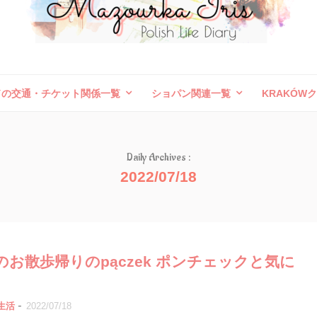
ドの交通・チケット関係一覧
ショパン関連一覧
KRAKÓW
ボレスワヴィエツ陶器祭
旅行記（外国）
お問い合わせ
Daily Archives :
2022/07/18
お散歩帰りのpączek ポンチェックと気に
-
生活
2022/07/18