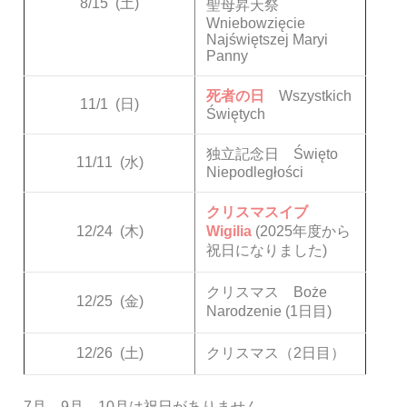
8/15
(土)
聖母昇天祭
Wniebowzięcie
Najświętszej Maryi
Panny
死者の日
Wszystkich
11/1
(日)
Świętych
独立記念日 Święto
11/11
(水)
Niepodległości
クリスマスイブ
12/24
(木)
Wigilia
(2025年度から
祝日になりました)
クリスマス Boże
12/25
(金)
Narodzenie (1日目)
12/26
(土)
クリスマス（2日目）
7月、9月、10月は祝日がありません。