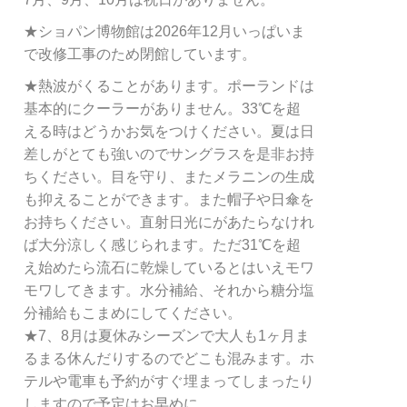
★ショパン博物館は2026年12月いっぱいま
で改修工事のため閉館しています。
★熱波がくることがあります。ポーランドは
基本的にクーラーがありません。33℃を超
える時はどうかお気をつけください。夏は日
差しがとても強いのでサングラスを是非お持
ちください。目を守り、またメラニンの生成
も抑えることができます。また帽子や日傘を
お持ちください。直射日光にがあたらなけれ
ば大分涼しく感じられます。ただ31℃を超
え始めたら流石に乾燥しているとはいえモワ
モワしてきます。水分補給、それから糖分塩
分補給もこまめにしてください。
★7、8月は夏休みシーズンで大人も1ヶ月ま
るまる休んだりするのでどこも混みます。ホ
テルや電車も予約がすぐ埋まってしまったり
しますので予定はお早めに。