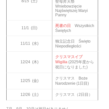
8/15
(土)
聖母昇天祭
Wniebowzięcie
Najświętszej Maryi
Panny
死者の日
Wszystkich
11/1
(日)
Świętych
独立記念日 Święto
11/11
(水)
Niepodległości
クリスマスイブ
12/24
(木)
Wigilia
(2025年度から
祝日になりました)
クリスマス Boże
12/25
(金)
Narodzenie (1日目)
12/26
(土)
クリスマス（2日目）
7月、9月、10月は祝日がありません。