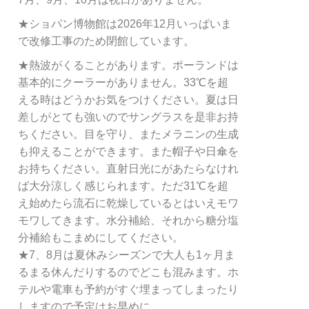
★ショパン博物館は2026年12月いっぱいま
で改修工事のため閉館しています。
★熱波がくることがあります。ポーランドは
基本的にクーラーがありません。33℃を超
える時はどうかお気をつけください。夏は日
差しがとても強いのでサングラスを是非お持
ちください。目を守り、またメラニンの生成
も抑えることができます。また帽子や日傘を
お持ちください。直射日光にがあたらなけれ
ば大分涼しく感じられます。ただ31℃を超
え始めたら流石に乾燥しているとはいえモワ
モワしてきます。水分補給、それから糖分塩
分補給もこまめにしてください。
★7、8月は夏休みシーズンで大人も1ヶ月ま
るまる休んだりするのでどこも混みます。ホ
テルや電車も予約がすぐ埋まってしまったり
しますので予定はお早めに。