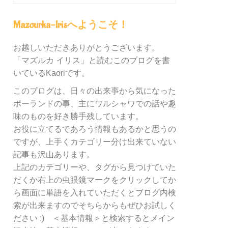
グ
内
Mazourka-Irisへようこそ！
の
カ
お越しいただきありがとうございます。
テ
「マズルカ イリス」と読むこのブログを書
ゴ
リ
いているKaoriです。
ー
このブログは、日々の出来事から気になった
別
ポーランドの事、主にワルシャワでの話や趣
検
索
味のものを好き勝手残しています。
お役に立てるであろう情報もあるかと思うの
ですが、上手くカテゴリー分け出来ていない
記事も沢山あります。
上記のカテゴリーや、タグから見つけていた
だくか右上の虫眼鏡マークをクリックしてか
ら画面に単語を入れていただくとブログ内検
索が出来ますのでそちらからもぜひお試しく
ださい :) ＜基本情報＞と検索するとメイン