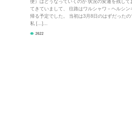
便）はどうなっていくのか 状況の変遷を残して
てきていまして、 往路はワルシャワ－ヘルシン
帰る予定でした。 当初は3月8日のはずだった
私 […]…
2622