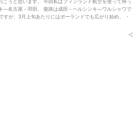
おこうと思います。 今回私はフィンランド航空を使って帰っ
キ―名古屋－羽田、 復路は成田－ヘルシンキ―ワルシャワで
のですが、3月上旬あたりにはポーランドでも広がり始め、 ・