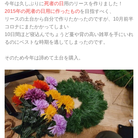
今年は久しぶりに
死者の日
用のリースを作りました！
2015年の死者の日用に作ったもの
を目指すべく、
リースの土台から自分で作りたかったのですが、10月前半
コロナにまたかかってしまい
10日間ほど寝込んでちょうど蔓や背の高い雑草を手にいれ
るのにベストな時期を逃してしまったのです。
そのため今年は諦めて土台を購入。