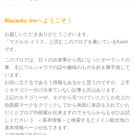
ロ
グ
内
Mazourka-Irisへようこそ！
の
カ
テ
お越しいただきありがとうございます。
ゴ
「マズルカ イリス」と読むこのブログを書いているKaori
リ
です。
ー
別
このブログは、日々の出来事から気になったポーランドの
検
事、主にワルシャワでの話や趣味のものを好き勝手残して
索
います。
お役に立てるであろう情報もあるかと思うのですが、上手
くカテゴリー分け出来ていない記事も沢山あります。
上記のカテゴリーや、タグから見つけていただくか右上の
虫眼鏡マークをクリックしてから画面に単語を入れていた
だくとブログ内検索が出来ますのでそちらからもぜひお試
しください :) ＜基本情報＞と検索するとメイン観光地の
基本情報ページが出てきます。