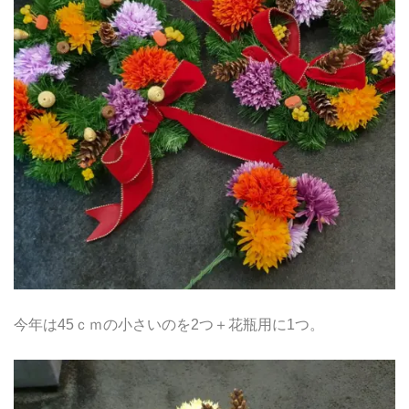
今年は45ｃｍの小さいのを2つ＋花瓶用に1つ。