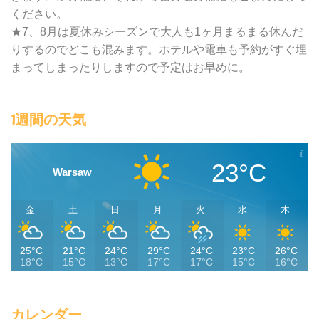
ください。
★7、8月は夏休みシーズンで大人も1ヶ月まるまる休んだ
りするのでどこも混みます。ホテルや電車も予約がすぐ埋
まってしまったりしますので予定はお早めに。
1週間の天気
23°C
Warsaw
金
土
日
月
火
水
木
25°C
21°C
24°C
29°C
24°C
23°C
26°C
18°C
15°C
13°C
17°C
17°C
15°C
16°C
カレンダー