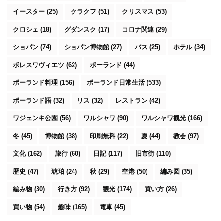
イースター
(25)
クラクフ
(51)
クリスマス
(53)
クロシェ
(18)
グダンスク
(17)
コロナ関連
(29)
ショパン
(74)
ショパン博物館
(27)
バス
(25)
ホテル
(34)
ボレスワヴィエツ
(62)
ポーランド
(44)
ポーランド料理
(156)
ポーランド日常生活
(533)
ポーランド語
(32)
リス
(32)
レストラン
(42)
ワジェンキ公園
(56)
ワルシャワ
(90)
ワルシャワ観光
(166)
冬
(45)
博物館
(38)
印刷無料
(22)
夏
(44)
教会
(97)
文化
(162)
旅行
(60)
日記
(117)
旧市街
(110)
歴史
(47)
琥珀
(24)
秋
(29)
空港
(50)
編み図
(35)
編み物
(30)
行き方
(92)
観光
(174)
買い方
(26)
買い物
(54)
趣味
(165)
電車
(45)