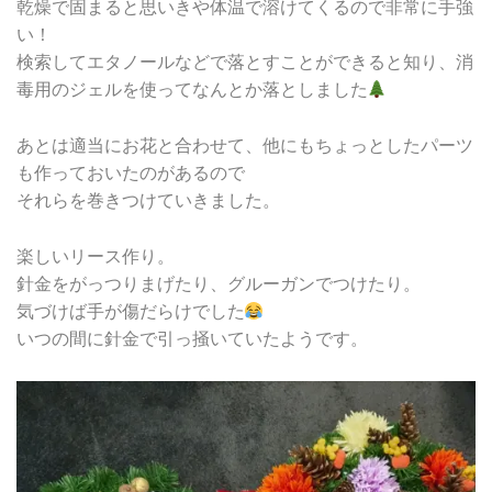
乾燥で固まると思いきや体温で溶けてくるので非常に手強
い！
検索してエタノールなどで落とすことができると知り、消
毒用のジェルを使ってなんとか落としました
あとは適当にお花と合わせて、他にもちょっとしたパーツ
も作っておいたのがあるので
それらを巻きつけていきました。
楽しいリース作り。
針金をがっつりまげたり、グルーガンでつけたり。
気づけば手が傷だらけでした
いつの間に針金で引っ掻いていたようです。