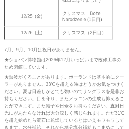
祝日になりました)
クリスマス Boże
12/25
(金)
Narodzenie (1日目)
12/26
(土)
クリスマス（2日目）
7月、9月、10月は祝日がありません。
★ショパン博物館は2026年12月いっぱいまで改修工事の
ため閉館しています。
★熱波がくることがあります。ポーランドは基本的にクー
ラーがありません。33℃を超える時はどうかお気をつけく
ださい。夏は日差しがとても強いのでサングラスを是非お
持ちください。目を守り、またメラニンの生成も抑えるこ
とができます。また帽子や日傘をお持ちください。直射日
光にがあたらなければ大分涼しく感じられます。ただ31℃
を超え始めたら流石に乾燥しているとはいえモワモワして
きます。水分補給、それから糖分塩分補給もこまめにして