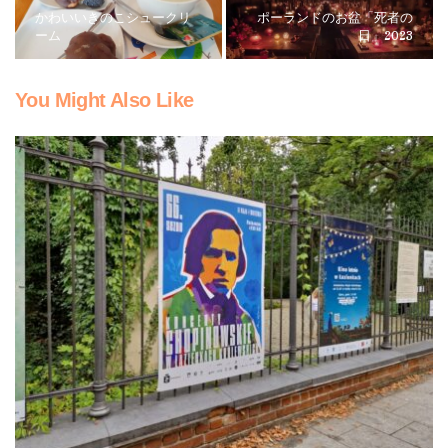
かわいいきのこシュークリ
ポーランドのお盆「死者の
ーム
日」2023
You Might Also Like