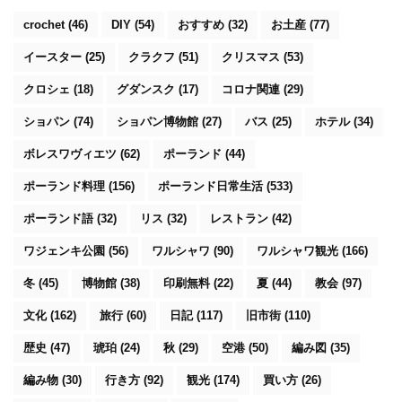
crochet
(46)
DIY
(54)
おすすめ
(32)
お土産
(77)
イースター
(25)
クラクフ
(51)
クリスマス
(53)
クロシェ
(18)
グダンスク
(17)
コロナ関連
(29)
ショパン
(74)
ショパン博物館
(27)
バス
(25)
ホテル
(34)
ボレスワヴィエツ
(62)
ポーランド
(44)
ポーランド料理
(156)
ポーランド日常生活
(533)
ポーランド語
(32)
リス
(32)
レストラン
(42)
ワジェンキ公園
(56)
ワルシャワ
(90)
ワルシャワ観光
(166)
冬
(45)
博物館
(38)
印刷無料
(22)
夏
(44)
教会
(97)
文化
(162)
旅行
(60)
日記
(117)
旧市街
(110)
歴史
(47)
琥珀
(24)
秋
(29)
空港
(50)
編み図
(35)
編み物
(30)
行き方
(92)
観光
(174)
買い方
(26)