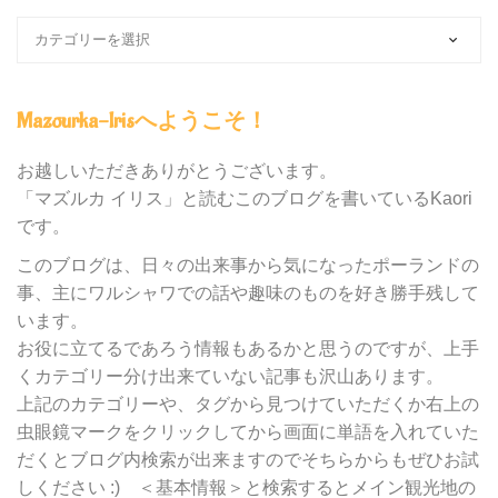
ブ
ロ
グ
内
Mazourka-Irisへようこそ！
の
カ
テ
お越しいただきありがとうございます。
ゴ
「マズルカ イリス」と読むこのブログを書いているKaori
リ
です。
ー
別
このブログは、日々の出来事から気になったポーランドの
検
事、主にワルシャワでの話や趣味のものを好き勝手残して
索
います。
お役に立てるであろう情報もあるかと思うのですが、上手
くカテゴリー分け出来ていない記事も沢山あります。
上記のカテゴリーや、タグから見つけていただくか右上の
虫眼鏡マークをクリックしてから画面に単語を入れていた
だくとブログ内検索が出来ますのでそちらからもぜひお試
しください :) ＜基本情報＞と検索するとメイン観光地の