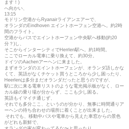
ます！)
へ向かい、
13:15
モドリン空港からRyanairライアンエアーで、
オランダのEindhoven エイントホーフェン空港へ。約2時
間のフライト。
空港からバスでエイントホーフェン中央駅へ移動(約20
分？)し、
そこからインターシティでHerrlen駅へ。約1時間。
ここでローカル電車に乗り換えて、約30分。
ドイツのAachenアーヘンに来ました。
まずオランダのエイントホーフェンが、オランダ語しかな
くて、英語がなくチケット買うところから少し困ったり、
Heerlenは多分まだオランダだったと思うのですが、
駅に次に来る電車リストのような電光掲示板がなく、ロー
カル線の乗り場が分からず、ここも少し困る。
英語もイマイチ通じず、
それでも多分ここ、というのが分かり、無事に時間通りア
ーヘンの待ち合わせの場所に着くことが出来ました。
それでも、移動中バスや電車から見えた車窓からの景色
がどれも新鮮で、
オランダの家が変わってるな〜と思ったり、