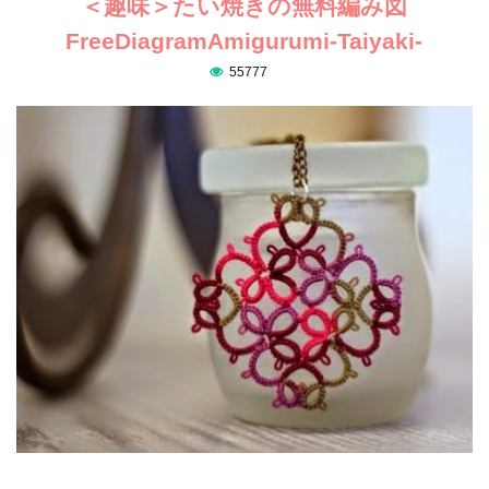
＜趣味＞たい焼きの無料編み図
FreeDiagramAmigurumi-Taiyaki-
55777