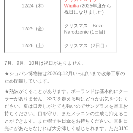
12/24
(木)
Wigilia
(2025年度から
祝日になりました)
クリスマス Boże
12/25
(金)
Narodzenie (1日目)
12/26
(土)
クリスマス（2日目）
7月、9月、10月は祝日がありません。
★ショパン博物館は2026年12月いっぱいまで改修工事の
ため閉館しています。
★熱波がくることがあります。ポーランドは基本的にクー
ラーがありません。33℃を超える時はどうかお気をつけく
ださい。夏は日差しがとても強いのでサングラスを是非お
持ちください。目を守り、またメラニンの生成も抑えるこ
とができます。また帽子や日傘をお持ちください。直射日
光にがあたらなければ大分涼しく感じられます。ただ31℃