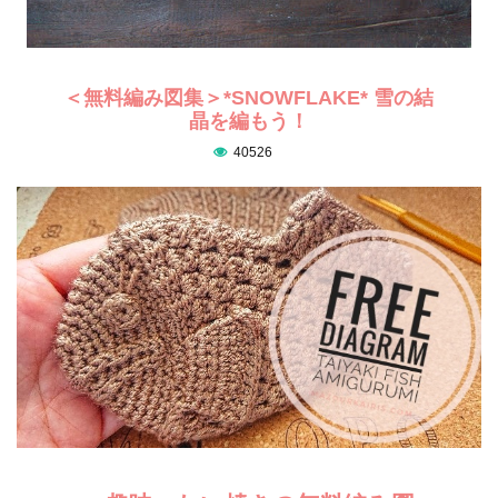
＜無料編み図集＞*SNOWFLAKE* 雪の結
晶を編もう！
40526