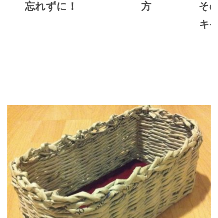
忘れずに！
方
そ
キ