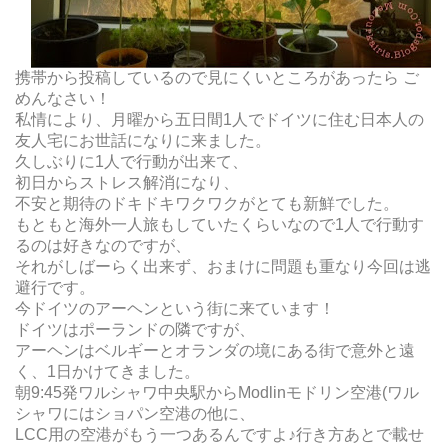
携帯から投稿しているので見にくいところがあったら ご
めんなさい！
私情により、月曜から五日間1人でドイツに住む日本人の
友人宅にお世話になりに来ました。
久しぶりに1人で行動が出来て、
初日からストレス解消になり、
不安と期待のドキドキワクワクがとても新鮮でした。
もともと海外一人旅もしていたくらいなので1人で行動す
るのは好きなのですが、
それがしばーらく出来ず、おまけに問題も重なり今回は逃
避行です。
今ドイツのアーヘンという街に来ています！
ドイツはポーランドの隣ですが、
アーヘンはベルギーとオランダの境にある街で意外と遠
く、1日かけてきました。
朝9:45発ワルシャワ中央駅からModlinモドリン空港(ワル
シャワにはショパン空港の他に、
LCC用の空港がもう一つあるんですよ♪行き方あとで載せ