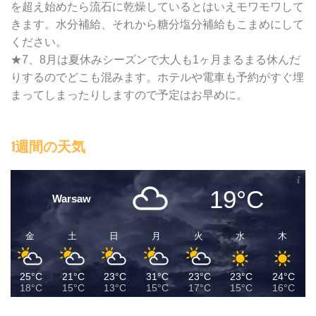
を超え始めたら流石に乾燥しているとはいえモワモワして
きます。水分補給、それから糖分塩分補給もこまめにして
ください。
★7、8月は夏休みシーズンで大人も1ヶ月まるまる休んだ
りするのでどこも混みます。ホテルや電車も予約がすぐ埋
まってしまったりしますので予定はお早めに。
1週間の天気
19°C
Warsaw
金
土
日
月
火
水
木
25°C
21°C
23°C
31°C
23°C
23°C
24°C
18°C
15°C
13°C
15°C
17°C
15°C
16°C