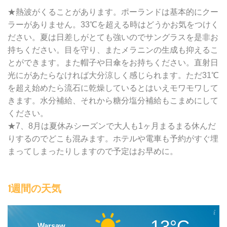
★熱波がくることがあります。ポーランドは基本的にクー
ラーがありません。33℃を超える時はどうかお気をつけく
ださい。夏は日差しがとても強いのでサングラスを是非お
持ちください。目を守り、またメラニンの生成も抑えるこ
とができます。また帽子や日傘をお持ちください。直射日
光にがあたらなければ大分涼しく感じられます。ただ31℃
を超え始めたら流石に乾燥しているとはいえモワモワして
きます。水分補給、それから糖分塩分補給もこまめにして
ください。
★7、8月は夏休みシーズンで大人も1ヶ月まるまる休んだ
りするのでどこも混みます。ホテルや電車も予約がすぐ埋
まってしまったりしますので予定はお早めに。
1週間の天気
13°C
Warsaw