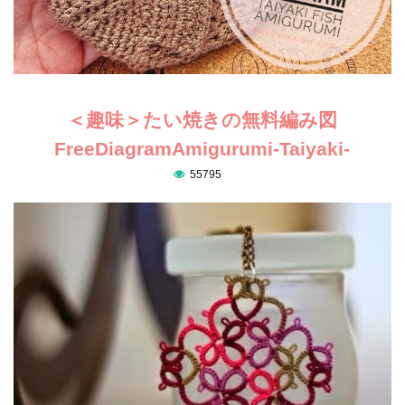
＜趣味＞たい焼きの無料編み図
FreeDiagramAmigurumi-Taiyaki-
55795