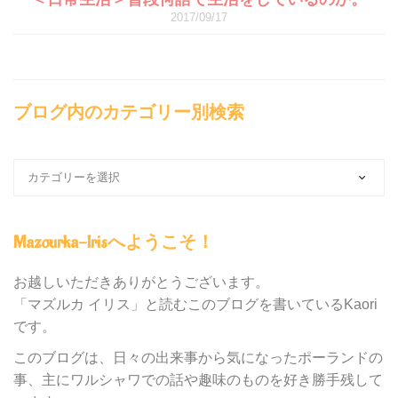
2017/09/17
ブログ内のカテゴリー別検索
ブ
ロ
グ
内
Mazourka-Irisへようこそ！
の
カ
テ
お越しいただきありがとうございます。
ゴ
「マズルカ イリス」と読むこのブログを書いているKaori
リ
です。
ー
別
このブログは、日々の出来事から気になったポーランドの
検
事、主にワルシャワでの話や趣味のものを好き勝手残して
索