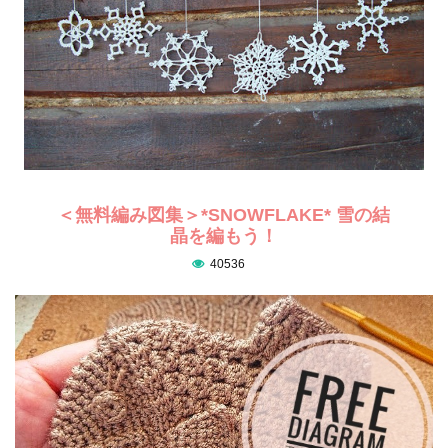
＜無料編み図集＞*SNOWFLAKE* 雪の結
晶を編もう！
40536