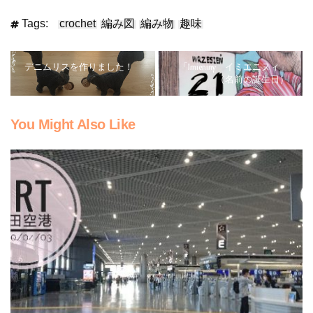
Tags:
crochet
編み図
編み物
趣味
デニムリスを作りました！
「Imieniny イミエニヌィ」
（名前の誕生日）
You Might Also Like