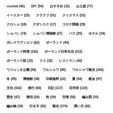
crochet
(46)
DIY
(54)
おすすめ
(32)
お土産
(77)
イースター
(25)
クラクフ
(51)
クリスマス
(53)
クロシェ
(18)
グダンスク
(17)
コロナ関連
(29)
ショパン
(74)
ショパン博物館
(27)
バス
(25)
ホテル
(34)
ボレスワヴィエツ
(62)
ポーランド
(44)
ポーランド料理
(156)
ポーランド日常生活
(533)
ポーランド語
(32)
リス
(32)
レストラン
(42)
ワジェンキ公園
(56)
ワルシャワ
(90)
ワルシャワ観光
(166)
冬
(45)
博物館
(38)
印刷無料
(22)
夏
(44)
教会
(97)
文化
(162)
旅行
(60)
日記
(117)
旧市街
(110)
歴史
(47)
琥珀
(24)
秋
(29)
空港
(50)
編み図
(35)
編み物
(30)
行き方
(92)
観光
(174)
買い方
(26)