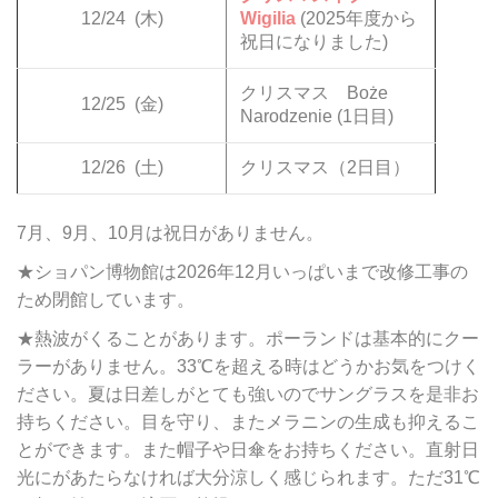
12/24
(木)
Wigilia
(2025年度から
祝日になりました)
クリスマス Boże
12/25
(金)
Narodzenie (1日目)
12/26
(土)
クリスマス（2日目）
7月、9月、10月は祝日がありません。
★ショパン博物館は2026年12月いっぱいまで改修工事の
ため閉館しています。
★熱波がくることがあります。ポーランドは基本的にクー
ラーがありません。33℃を超える時はどうかお気をつけく
ださい。夏は日差しがとても強いのでサングラスを是非お
持ちください。目を守り、またメラニンの生成も抑えるこ
とができます。また帽子や日傘をお持ちください。直射日
光にがあたらなければ大分涼しく感じられます。ただ31℃