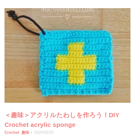
＜趣味＞アクリルたわしを作ろう！DIY
Crochet acrylic sponge
-
Crochet
趣味
2020/03/29