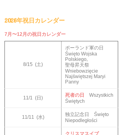
2026年祝日カレンダー
7月〜12月の祝日カレンダー
ポーランド軍の日
Święto Wojska
Polskiego,
8/15
(土)
聖母昇天祭
Wniebowzięcie
Najświętszej Maryi
Panny
死者の日
Wszystkich
11/1
(日)
Świętych
独立記念日 Święto
11/11
(水)
Niepodległości
クリスマスイブ