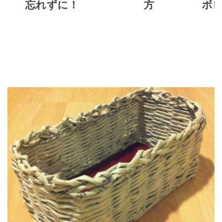
忘れずに！
方
ボ