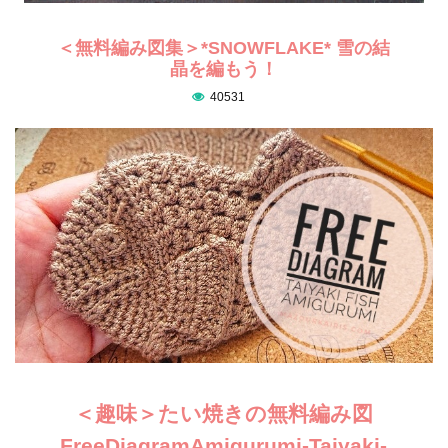
＜無料編み図集＞*SNOWFLAKE* 雪の結
晶を編もう！
40531
＜趣味＞たい焼きの無料編み図
FreeDiagramAmigurumi-Taiyaki-