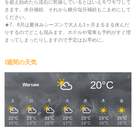
を超え始めたら流石に乾燥しているとはいえモワモワして
きます。水分補給、それから糖分塩分補給もこまめにして
ください。
★7、8月は夏休みシーズンで大人も1ヶ月まるまる休んだ
りするのでどこも混みます。ホテルや電車も予約がすぐ埋
まってしまったりしますので予定はお早めに。
1週間の天気
20°C
Warsaw
土
日
月
火
水
木
金
22°C
23°C
31°C
23°C
23°C
23°C
25°C
15°C
13°C
15°C
17°C
14°C
16°C
16°C