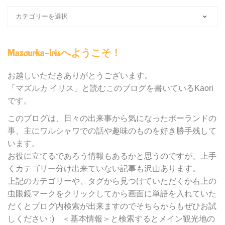
ブ
ロ
グ
内
Mazourka-Irisへようこそ！
の
カ
テ
お越しいただきありがとうございます。
ゴ
「マズルカ イリス」と読むこのブログを書いているKaori
リ
です。
ー
別
このブログは、日々の出来事から気になったポーランドの
検
事、主にワルシャワでの話や趣味のものを好き勝手残して
索
います。
お役に立てるであろう情報もあるかと思うのですが、上手
くカテゴリー分け出来ていない記事も沢山あります。
上記のカテゴリーや、タグから見つけていただくか右上の
虫眼鏡マークをクリックしてから画面に単語を入れていた
だくとブログ内検索が出来ますのでそちらからもぜひお試
しください :) ＜基本情報＞と検索するとメイン観光地の