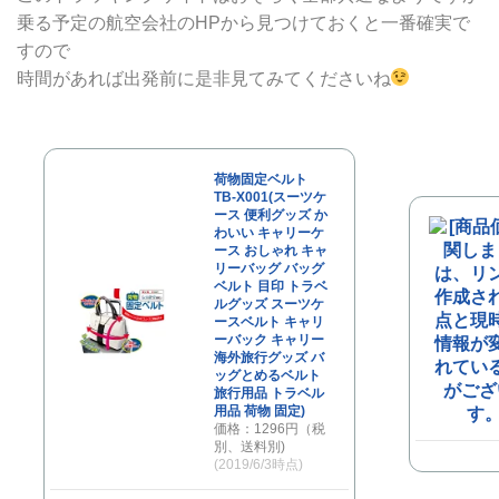
乗る予定の航空会社のHPから見つけておくと一番確実で
すので
時間があれば出発前に是非見てみてくださいね
荷物固定ベルト
TB-X001(スーツケ
ース 便利グッズ か
わいい キャリーケ
ース おしゃれ キャ
リーバッグ バッグ
ベルト 目印 トラベ
ルグッズ スーツケ
ースベルト キャリ
ーバック キャリー
海外旅行グッズ バ
ッグとめるベルト
旅行用品 トラベル
用品 荷物 固定)
価格：1296円（税
別、送料別)
(2019/6/3時点)