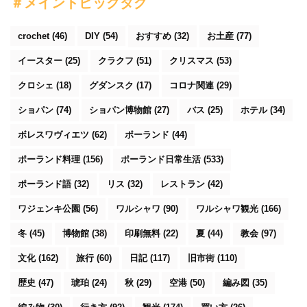
＃メイントピックタグ
crochet
(46)
DIY
(54)
おすすめ
(32)
お土産
(77)
イースター
(25)
クラクフ
(51)
クリスマス
(53)
クロシェ
(18)
グダンスク
(17)
コロナ関連
(29)
ショパン
(74)
ショパン博物館
(27)
バス
(25)
ホテル
(34)
ボレスワヴィエツ
(62)
ポーランド
(44)
ポーランド料理
(156)
ポーランド日常生活
(533)
ポーランド語
(32)
リス
(32)
レストラン
(42)
ワジェンキ公園
(56)
ワルシャワ
(90)
ワルシャワ観光
(166)
冬
(45)
博物館
(38)
印刷無料
(22)
夏
(44)
教会
(97)
文化
(162)
旅行
(60)
日記
(117)
旧市街
(110)
歴史
(47)
琥珀
(24)
秋
(29)
空港
(50)
編み図
(35)