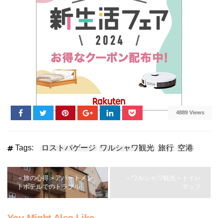
4889 Views
Tags:
ロストバゲージ
ワルシャワ観光
旅行
空港
＜旅の心得＞アパートメン
＜ワルシャワ観光＞トイレ
トホテルでのトラブル
マップ
You Might Also Like