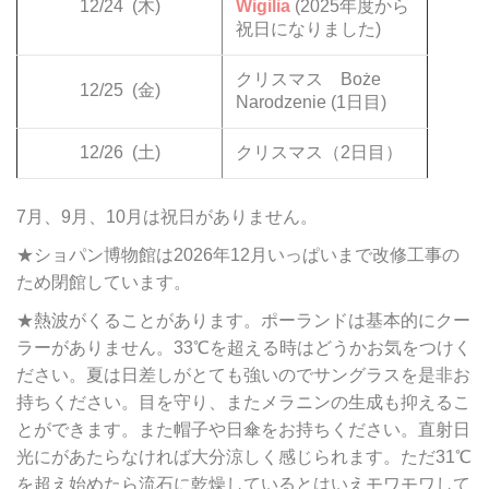
12/24
(木)
Wigilia
(2025年度から
祝日になりました)
クリスマス Boże
12/25
(金)
Narodzenie (1日目)
12/26
(土)
クリスマス（2日目）
7月、9月、10月は祝日がありません。
★ショパン博物館は2026年12月いっぱいまで改修工事の
ため閉館しています。
★熱波がくることがあります。ポーランドは基本的にクー
ラーがありません。33℃を超える時はどうかお気をつけく
ださい。夏は日差しがとても強いのでサングラスを是非お
持ちください。目を守り、またメラニンの生成も抑えるこ
とができます。また帽子や日傘をお持ちください。直射日
光にがあたらなければ大分涼しく感じられます。ただ31℃
を超え始めたら流石に乾燥しているとはいえモワモワして