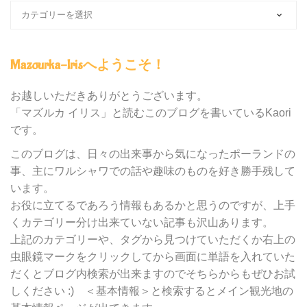
ブ
ロ
グ
内
Mazourka-Irisへようこそ！
の
カ
テ
お越しいただきありがとうございます。
ゴ
「マズルカ イリス」と読むこのブログを書いているKaori
リ
です。
ー
別
このブログは、日々の出来事から気になったポーランドの
検
事、主にワルシャワでの話や趣味のものを好き勝手残して
索
います。
お役に立てるであろう情報もあるかと思うのですが、上手
くカテゴリー分け出来ていない記事も沢山あります。
上記のカテゴリーや、タグから見つけていただくか右上の
虫眼鏡マークをクリックしてから画面に単語を入れていた
だくとブログ内検索が出来ますのでそちらからもぜひお試
しください :) ＜基本情報＞と検索するとメイン観光地の