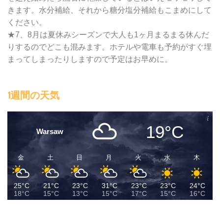
きます。水分補給、それから糖分塩分補給もこまめにして
ください。
★7、8月は夏休みシーズンで大人も1ヶ月まるまる休んだ
りするのでどこも混みます。ホテルや電車も予約がすぐ埋
まってしまったりしますので予定はお早めに。
1週間の天気
19°C
Warsaw
金
土
日
月
火
水
木
25°C
21°C
23°C
31°C
23°C
23°C
24°C
18°C
15°C
13°C
15°C
17°C
15°C
16°C