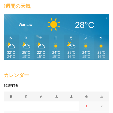
1週間の天気
28°C
Warsaw
木
金
土
日
月
火
水
32°C
25°C
22°C
24°C
28°C
24°C
23°C
24°C
19°C
15°C
15°C
16°C
19°C
16°C
カレンダー
2018年6月
日
月
火
水
木
金
土
1
2