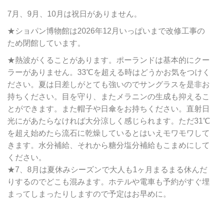
7月、9月、10月は祝日がありません。
★ショパン博物館は2026年12月いっぱいまで改修工事の
ため閉館しています。
★熱波がくることがあります。ポーランドは基本的にクー
ラーがありません。33℃を超える時はどうかお気をつけく
ださい。夏は日差しがとても強いのでサングラスを是非お
持ちください。目を守り、またメラニンの生成も抑えるこ
とができます。また帽子や日傘をお持ちください。直射日
光にがあたらなければ大分涼しく感じられます。ただ31℃
を超え始めたら流石に乾燥しているとはいえモワモワして
きます。水分補給、それから糖分塩分補給もこまめにして
ください。
★7、8月は夏休みシーズンで大人も1ヶ月まるまる休んだ
りするのでどこも混みます。ホテルや電車も予約がすぐ埋
まってしまったりしますので予定はお早めに。