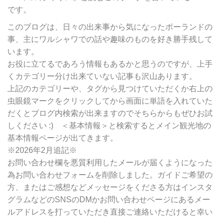
リ
です。
ー
別
このブログは、日々の出来事から気になったポーランドの
検
事、主にワルシャワでの話や趣味のものを好き勝手残して
索
います。
お役に立てるであろう情報もあるかと思うのですが、上手
くカテゴリー分け出来ていない記事も沢山あります。
上記のカテゴリーや、タグから見つけていただくか右上の
虫眼鏡マークをクリックしてから画面に単語を入れていた
だくとブログ内検索が出来ますのでそちらからもぜひお試
しください :) ＜基本情報＞と検索するとメイン観光地の
基本情報ページが出てきます。
※2026年2月追記※
お問い合わせ欄を悪質利用したメールが届くようになった
為お問い合わせフォームを削除しました。ガイドご希望の
方、またはご感想などメッセージをくださる方はインスタ
グラムなどのSNSのDMかお問い合わせページにあるメー
ルアドレスを打っていただき直接ご連絡いただけると幸い