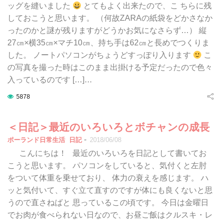
ッグを縫いました
とてもよく出来たので、こ ちらに残
しておこうと思います。 （何故ZARAの紙袋をどかさなか
ったのかと謎が残りますがどうかお気になさらず…） 縦
27㎝×横35㎝×マチ10㎝、持ち手は62㎝と長めでつくりま
した。 ノートパソコンがちょうどすっぽり入ります
こ
の写真を撮った時はこのまま出掛ける予定だったので色々
入っているのです […]…
5878
＜日記＞最近のいろいろとボチャンの成長
-
ポーランド日常生活
日記
2018/06/08
こんにちは！ 最近のいろいろを日記として書いてお
こうと思います。 パソコンをしていると、気付くと左肘
をついて体重を乗せており、 体力の衰えを感じます。 ハ
ッと気付いて、すぐ立て直すのですが体にも良くないと思
うので直さねばと 思っているこの頃です。 今日は金曜日
でお肉が食べられない日なので、お昼ご飯はクルスキ・レ