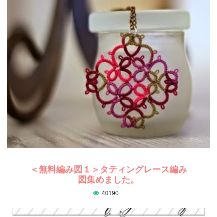
＜無料編み図１＞タティングレース編み
図集めました。
40190