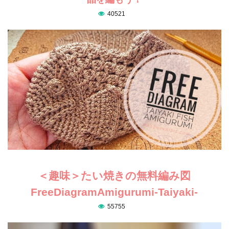
40521
＜趣味＞たい焼きの無料編み図
FreeDiagramAmigurumi-Taiyaki-
55755