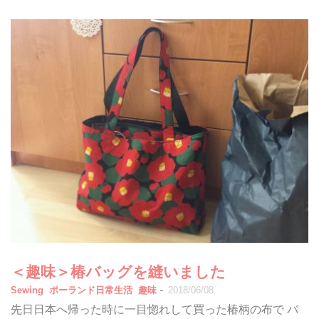
＜趣味＞椿バッグを縫いました
-
Sewing
ポーランド日常生活
趣味
2018/06/08
先日日本へ帰った時に一目惚れして買った椿柄の布で バ