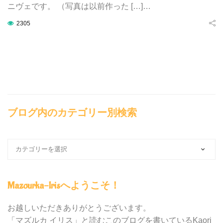
ニヴェです。 （写真は以前作った […]…
2305
ブログ内のカテゴリー別検索
ブ
ロ
グ
内
Mazourka-Irisへようこそ！
の
カ
テ
お越しいただきありがとうございます。
ゴ
「マズルカ イリス」と読むこのブログを書いているKaori