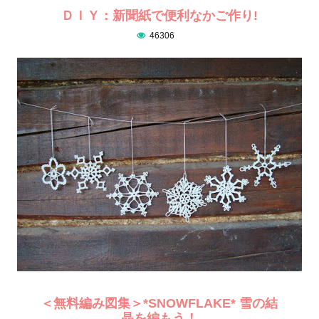
ＤＩＹ：新聞紙で便利なかご作り!
46306
＜無料編み図集＞*SNOWFLAKE* 雪の結
晶を編もう！