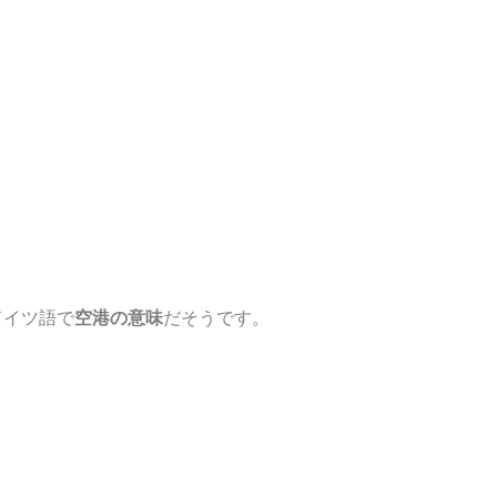
ドイツ語で
空港の意味
だそうです。