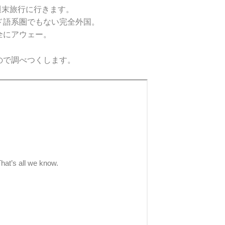
へ週末旅行に行きます。
ド語系圏でもない完全外国。
全にアウェー。
ので調べつくします。