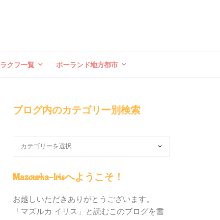
クラクフ一覧
ポーランド地方都市
ブログ内のカテゴリー別検索
ブ
ロ
グ
内
Mazourka-Irisへようこそ！
の
カ
お越しいただきありがとうございます。
テ
「マズルカ イリス」と読むこのブログを書
ゴ