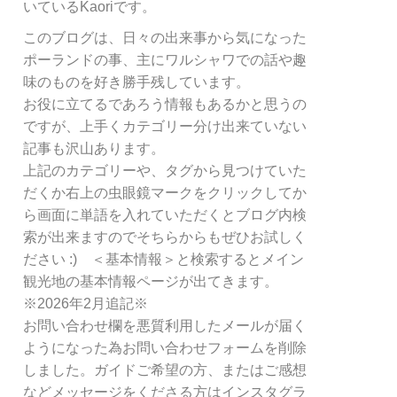
リ
いているKaoriです。
ー
このブログは、日々の出来事から気になった
別
ポーランドの事、主にワルシャワでの話や趣
検
索
味のものを好き勝手残しています。
お役に立てるであろう情報もあるかと思うの
ですが、上手くカテゴリー分け出来ていない
記事も沢山あります。
上記のカテゴリーや、タグから見つけていた
だくか右上の虫眼鏡マークをクリックしてか
ら画面に単語を入れていただくとブログ内検
索が出来ますのでそちらからもぜひお試しく
ださい :) ＜基本情報＞と検索するとメイン
観光地の基本情報ページが出てきます。
※2026年2月追記※
お問い合わせ欄を悪質利用したメールが届く
ようになった為お問い合わせフォームを削除
しました。ガイドご希望の方、またはご感想
などメッセージをくださる方はインスタグラ