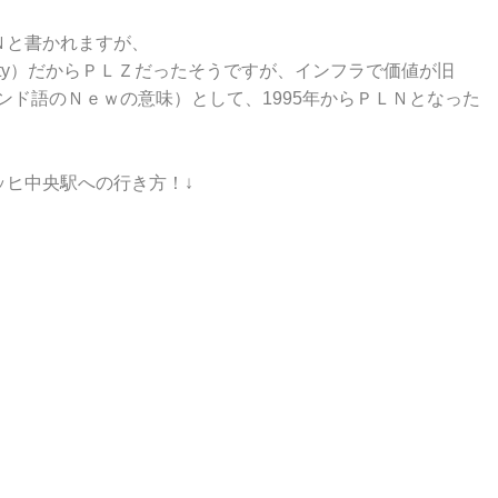
Ｎと書かれますが、
złoty）だからＰＬＺだったそうですが、インフラで価値が旧
ポーランド語のＮｅｗの意味）として、1995年からＰＬＮとなった
ッヒ中央駅への行き方！↓