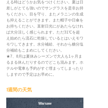
える時はどうかお気をつけください。夏は日
差しがとても強いのでサングラスを是非お持
ちください。目を守り、またメラニンの生成
も抑えることができます。また帽子や日傘を
お持ちください。直射日光にがあたらなけれ
ば大分涼しく感じられます。ただ31℃を超
え始めたら流石に乾燥しているとはいえモワ
モワしてきます。水分補給、それから糖分塩
分補給もこまめにしてください。
★7、8月は夏休みシーズンで大人も1ヶ月ま
るまる休んだりするのでどこも混みます。ホ
テルや電車も予約がすぐ埋まってしまったり
しますので予定はお早めに。
1週間の天気
Warsaw