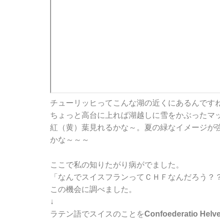
チューリッヒってこんな湖の近くにあるんです
ちょっと高台に上れば湖越しに雪をかぶったマ
紅（黄）葉見れるかな～。夏の緑なイメージが
かな～～～
ここで私の知りたがり病がでました。
「なんでスイスフランってＣＨＦなんだろう？
この機会に調べました。
↓
ラテン語でスイスのことを
Confoederatio Helve