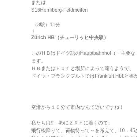
または
S16Herrliberg-Feldmeilen
（3駅）11分
↓
Zürich HB（チューリッヒ中央駅）
このＨＢはドイツ語のHauptbahnhof（「
ます。
ＨＢまたはＨｂｆと場所によって違うようで、
ドイツ・フランクフルトではFrankfurt Hbf.
空港から１０分で市内なんて近いですね！
私たちは9：45にＺＲＨに着くので、
飛行機降りて、荷物待って～を考えて、10：4