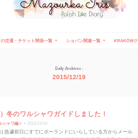
ドの交通・チケット関係一覧
ショパン関連一覧
KRAKÓW
ボレスワヴィエツ陶器祭
旅行記（外国）
お問い合わせ
Daily Archives :
2015/12/19
8（金）冬のワルシャワガイドしました！
-
ルシャワ編＞
2015/12/19
/18(金) 急遽前日にすでにポーランドにいらしている方からメール