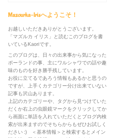
グ
内
Mazourka-Irisへようこそ！
の
カ
お越しいただきありがとうございます。
テ
「マズルカ イリス」と読むこのブログを書
ゴ
リ
いているKaoriです。
ー
このブログは、日々の出来事から気になった
別
ポーランドの事、主にワルシャワでの話や趣
検
索
味のものを好き勝手残しています。
お役に立てるであろう情報もあるかと思うの
ですが、上手くカテゴリー分け出来ていない
記事も沢山あります。
上記のカテゴリーや、タグから見つけていた
だくか右上の虫眼鏡マークをクリックしてか
ら画面に単語を入れていただくとブログ内検
索が出来ますのでそちらからもぜひお試しく
ださい :) ＜基本情報＞と検索するとメイン