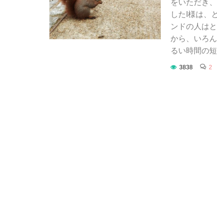
をいただき、
したI様は、
ンドの人はと
から、いろん
るい時間の短
3838
2