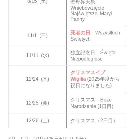
8/15
(土)
聖母昇天祭
Wniebowzięcie
Najświętszej Maryi
Panny
死者の日
Wszystkich
11/1
(日)
Świętych
独立記念日 Święto
11/11
(水)
Niepodległości
クリスマスイブ
12/24
(木)
Wigilia
(2025年度から
祝日になりました)
クリスマス Boże
12/25
(金)
Narodzenie (1日目)
12/26
(土)
クリスマス（2日目）
7月、9月、10月は祝日がありません。