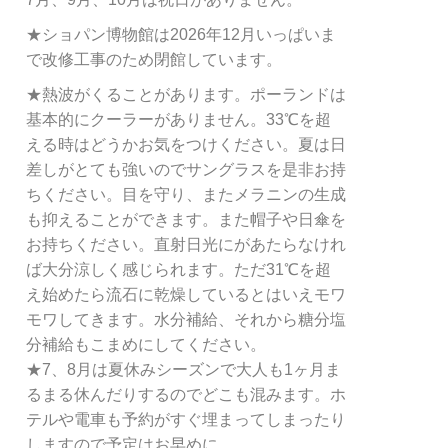
★ショパン博物館は2026年12月いっぱいま
で改修工事のため閉館しています。
★熱波がくることがあります。ポーランドは
基本的にクーラーがありません。33℃を超
える時はどうかお気をつけください。夏は日
差しがとても強いのでサングラスを是非お持
ちください。目を守り、またメラニンの生成
も抑えることができます。また帽子や日傘を
お持ちください。直射日光にがあたらなけれ
ば大分涼しく感じられます。ただ31℃を超
え始めたら流石に乾燥しているとはいえモワ
モワしてきます。水分補給、それから糖分塩
分補給もこまめにしてください。
★7、8月は夏休みシーズンで大人も1ヶ月ま
るまる休んだりするのでどこも混みます。ホ
テルや電車も予約がすぐ埋まってしまったり
しますので予定はお早めに。