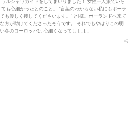
 ワルシャワガイドをしてまいりました！ 女性一人旅でいら
とても心細かったとのこと。 “言葉のわからない私にもポーラ
ても優しく接してくださいます。” とI様。ポーランドへ来て
な方が助けてくださったそうです。 それでもやはりこの明
い冬のヨーロッパは 心細くなってし […]…