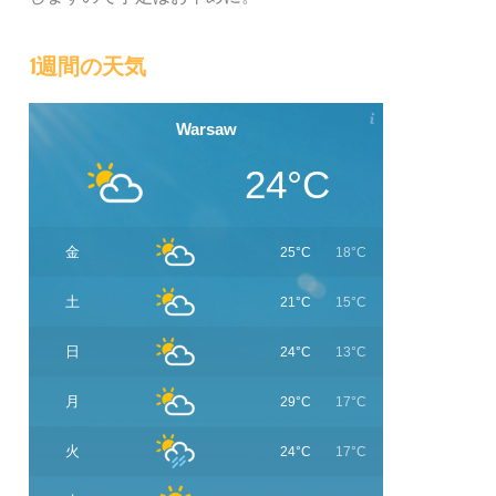
1週間の天気
Warsaw
24°C
金
25°C
18°C
土
21°C
15°C
日
24°C
13°C
月
29°C
17°C
火
24°C
17°C