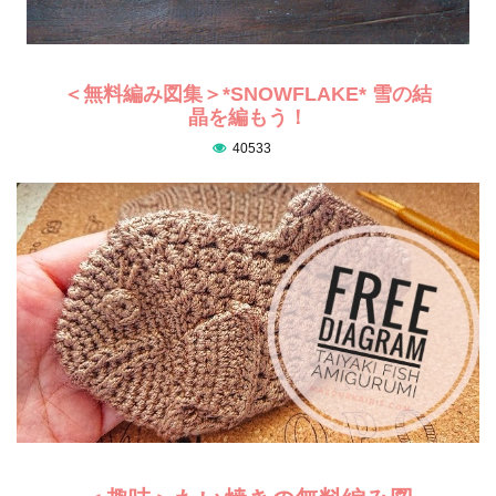
＜無料編み図集＞*SNOWFLAKE* 雪の結
晶を編もう！
40533