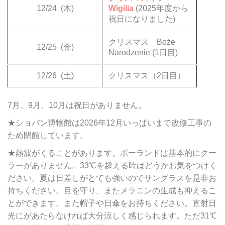
12/24
(木)
Wigilia
(2025年度から
祝日になりました)
クリスマス Boże
12/25
(金)
Narodzenie (1日目)
12/26
(土)
クリスマス（2日目）
7月、9月、10月は祝日がありません。
★ショパン博物館は2026年12月いっぱいまで改修工事の
ため閉館しています。
★熱波がくることがあります。ポーランドは基本的にクー
ラーがありません。33℃を超える時はどうかお気をつけく
ださい。夏は日差しがとても強いのでサングラスを是非お
持ちください。目を守り、またメラニンの生成も抑えるこ
とができます。また帽子や日傘をお持ちください。直射日
光にがあたらなければ大分涼しく感じられます。ただ31℃