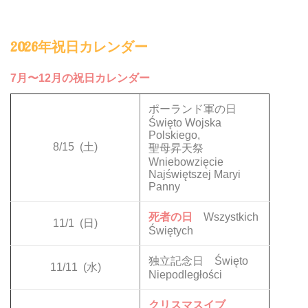
2026年祝日カレンダー
7月〜12月の祝日カレンダー
ポーランド軍の日
Święto Wojska
Polskiego,
8/15
(土)
聖母昇天祭
Wniebowzięcie
Najświętszej Maryi
Panny
死者の日
Wszystkich
11/1
(日)
Świętych
独立記念日 Święto
11/11
(水)
Niepodległości
クリスマスイブ