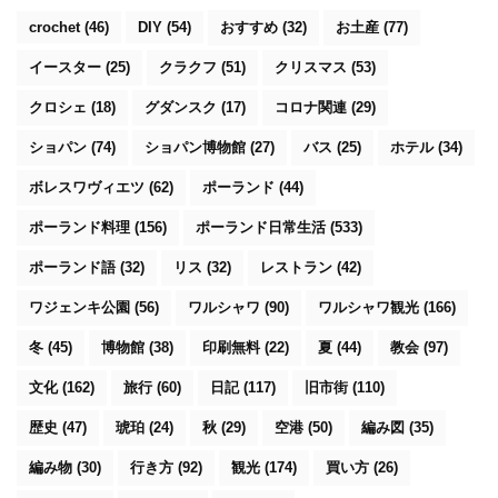
crochet
(46)
DIY
(54)
おすすめ
(32)
お土産
(77)
イースター
(25)
クラクフ
(51)
クリスマス
(53)
クロシェ
(18)
グダンスク
(17)
コロナ関連
(29)
ショパン
(74)
ショパン博物館
(27)
バス
(25)
ホテル
(34)
ボレスワヴィエツ
(62)
ポーランド
(44)
ポーランド料理
(156)
ポーランド日常生活
(533)
ポーランド語
(32)
リス
(32)
レストラン
(42)
ワジェンキ公園
(56)
ワルシャワ
(90)
ワルシャワ観光
(166)
冬
(45)
博物館
(38)
印刷無料
(22)
夏
(44)
教会
(97)
文化
(162)
旅行
(60)
日記
(117)
旧市街
(110)
歴史
(47)
琥珀
(24)
秋
(29)
空港
(50)
編み図
(35)
編み物
(30)
行き方
(92)
観光
(174)
買い方
(26)