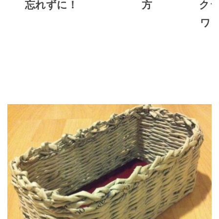
忘れずに！
方
ク
ワ