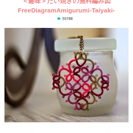
＜趣味＞たい焼きの無料編み図
FreeDiagramAmigurumi-Taiyaki-
55788