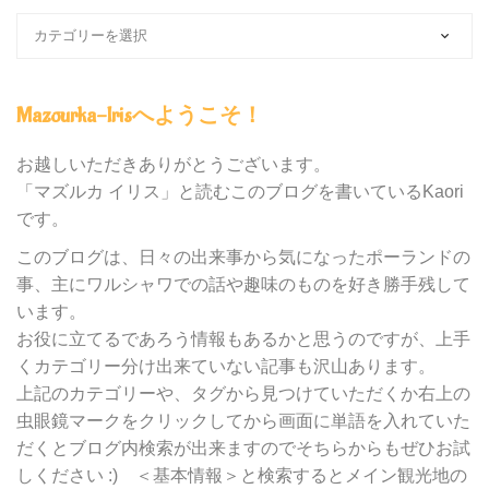
ブ
ロ
グ
内
Mazourka-Irisへようこそ！
の
カ
テ
お越しいただきありがとうございます。
ゴ
「マズルカ イリス」と読むこのブログを書いているKaori
リ
です。
ー
別
このブログは、日々の出来事から気になったポーランドの
検
事、主にワルシャワでの話や趣味のものを好き勝手残して
索
います。
お役に立てるであろう情報もあるかと思うのですが、上手
くカテゴリー分け出来ていない記事も沢山あります。
上記のカテゴリーや、タグから見つけていただくか右上の
虫眼鏡マークをクリックしてから画面に単語を入れていた
だくとブログ内検索が出来ますのでそちらからもぜひお試
しください :) ＜基本情報＞と検索するとメイン観光地の