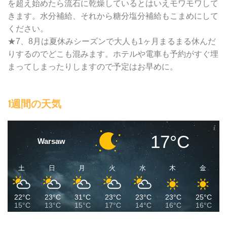
を超え始めたら流石に乾燥しているとはいえモワモワして
きます。水分補給、それから糖分塩分補給もこまめにして
ください。
★7、8月は夏休みシーズンで大人も1ヶ月まるまる休んだ
りするのでどこも混みます。ホテルや電車も予約がすぐ埋
まってしまったりしますので予定はお早めに。
1週間の天気
17°C
Warsaw
土
日
月
火
水
木
金
22°C
23°C
31°C
23°C
23°C
23°C
25°C
15°C
13°C
15°C
17°C
14°C
16°C
16°C