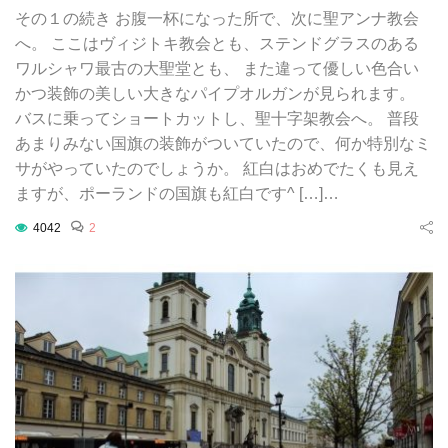
その１の続き お腹一杯になった所で、次に聖アンナ教会
へ。 ここはヴィジトキ教会とも、ステンドグラスのある
ワルシャワ最古の大聖堂とも、 また違って優しい色合い
かつ装飾の美しい大きなパイプオルガンが見られます。
バスに乗ってショートカットし、聖十字架教会へ。 普段
あまりみない国旗の装飾がついていたので、何か特別なミ
サがやっていたのでしょうか。 紅白はおめでたくも見え
ますが、ポーランドの国旗も紅白です^ […]…
4042
2