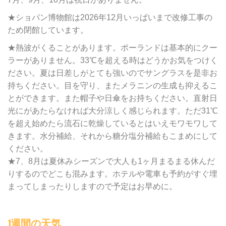
★ショパン博物館は2026年12月いっぱいまで改修工事の
ため閉館しています。
★熱波がくることがあります。ポーランドは基本的にクー
ラーがありません。33℃を超える時はどうかお気をつけく
ださい。夏は日差しがとても強いのでサングラスを是非お
持ちください。目を守り、またメラニンの生成も抑えるこ
とができます。また帽子や日傘をお持ちください。直射日
光にがあたらなければ大分涼しく感じられます。ただ31℃
を超え始めたら流石に乾燥しているとはいえモワモワして
きます。水分補給、それから糖分塩分補給もこまめにして
ください。
★7、8月は夏休みシーズンで大人も1ヶ月まるまる休んだ
りするのでどこも混みます。ホテルや電車も予約がすぐ埋
まってしまったりしますので予定はお早めに。
1週間の天気