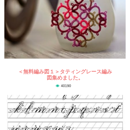
＜無料編み図１＞タティングレース編み
図集めました。
40190