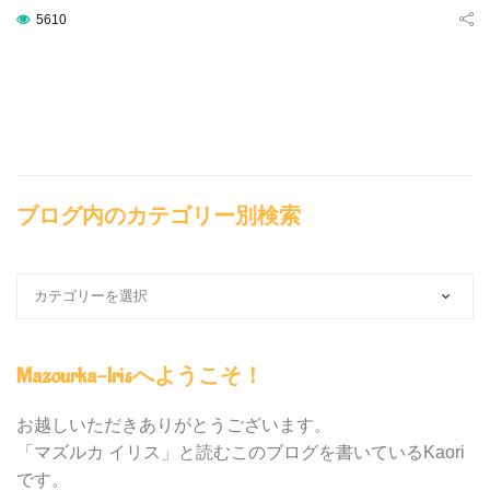
5610
ブログ内のカテゴリー別検索
ブ
ロ
グ
内
Mazourka-Irisへようこそ！
の
カ
テ
お越しいただきありがとうございます。
ゴ
「マズルカ イリス」と読むこのブログを書いているKaori
リ
です。