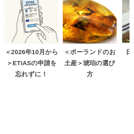
＜2026年10月から
＜ポーランドのお
日
＞ETIASの申請を
土産＞琥珀の選び
忘れずに！
方