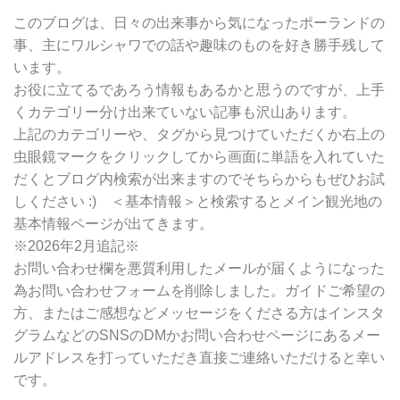
ー
別
このブログは、日々の出来事から気になったポーランドの
検
事、主にワルシャワでの話や趣味のものを好き勝手残して
索
います。
お役に立てるであろう情報もあるかと思うのですが、上手
くカテゴリー分け出来ていない記事も沢山あります。
上記のカテゴリーや、タグから見つけていただくか右上の
虫眼鏡マークをクリックしてから画面に単語を入れていた
だくとブログ内検索が出来ますのでそちらからもぜひお試
しください :) ＜基本情報＞と検索するとメイン観光地の
基本情報ページが出てきます。
※2026年2月追記※
お問い合わせ欄を悪質利用したメールが届くようになった
為お問い合わせフォームを削除しました。ガイドご希望の
方、またはご感想などメッセージをくださる方はインスタ
グラムなどのSNSのDMかお問い合わせページにあるメー
ルアドレスを打っていただき直接ご連絡いただけると幸い
です。