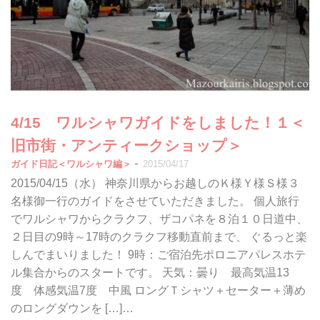
4/15 ワルシャワガイドをしました！１＜
旧市街・アンティークショップ＞
-
ガイド日記＜ワルシャワ編＞
2015/04/17
2015/04/15（水） 神奈川県からお越しのＫ様Ｙ様Ｓ様３
名様御一行のガイドをさせていただきました。 個人旅行
でワルシャワからクラクフ、ザコパネを８泊１０日道中、
２日目の9時～17時のクラクフ移動直前まで、 ぐるっと楽
しんでまいりました！ 9時：ご宿泊先ポロニアパレスホテ
ル集合からのスタートです。 天気：曇り 最高気温13
度 体感気温7度 中風 ロングＴシャツ＋セーター＋薄め
のロングダウンを […]…