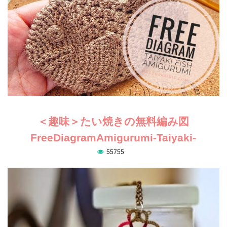
＜趣味＞たい焼きの無料編み図
FreeDiagramAmigurumi-Taiyaki-
55755