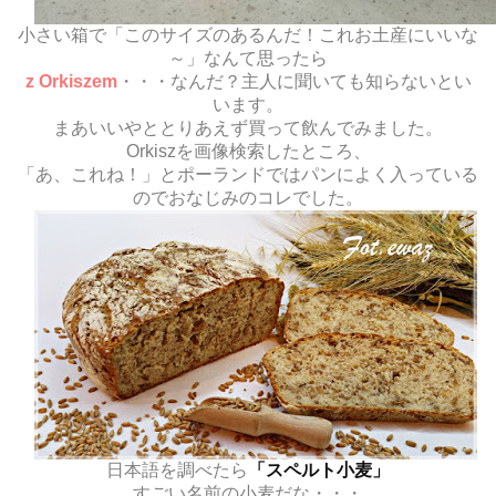
小さい箱で「このサイズのあるんだ！これお土産にいいな
～」なんて思ったら
z Orkiszem
・・・なんだ？主人に聞いても知らないとい
います。
まあいいやととりあえず買って飲んでみました。
Orkiszを画像検索したところ、
「あ、これね！」とポーランドではパンによく入っている
のでおなじみのコレでした。
日本語を調べたら
「スペルト小麦」
すごい名前の小麦だな・・・