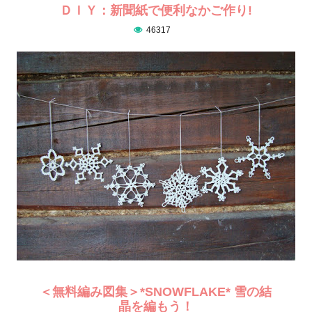
ＤＩＹ：新聞紙で便利なかご作り!
46317
＜無料編み図集＞*SNOWFLAKE* 雪の結
晶を編もう！