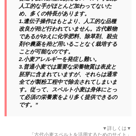
人工的な手がほとんど加わってないた
め、多くの特長があります。
1.遺伝子操作はもとより、人工的な品種
改良が殆ど行われていません。古代穀物
であるがゆえに化学肥料、除草剤、殺虫
剤や農薬を殆ど用いることなく栽培する
ことが可能なのです。
2.小麦アレルギーを発症し難い。
3.普通小麦では重要な栄養物質は表皮と
胚芽に含まれていますが、それらは通常
全てが製粉工程中で除去されてしまいま
す。従って、スペルト小麦は身体にとっ
て必須の栄養素をより多く提供できるの
です。”
▼詳しくは▼
「古代小麦スペルトを活用するためのサイト」