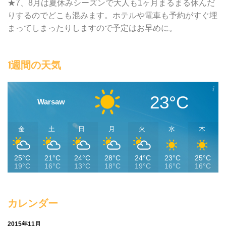
★7、8月は夏休みシーズンで大人も1ヶ月まるまる休んだ
りするのでどこも混みます。ホテルや電車も予約がすぐ埋
まってしまったりしますので予定はお早めに。
1週間の天気
23°C
Warsaw
金
土
日
月
火
水
木
25°C
21°C
24°C
28°C
24°C
23°C
25°C
19°C
16°C
13°C
18°C
19°C
16°C
16°C
カレンダー
2015年11月