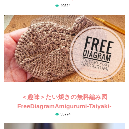
40524
＜趣味＞たい焼きの無料編み図
FreeDiagramAmigurumi-Taiyaki-
55774