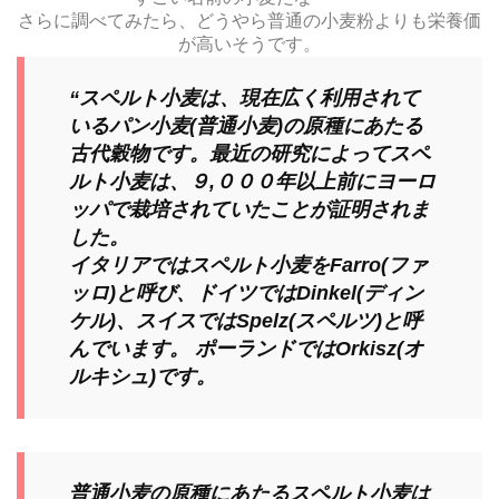
さらに調べてみたら、どうやら普通の小麦粉よりも栄養価
が高いそうです。
“スペルト小麦は、現在広く利用されて
いるパン小麦(普通小麦)の原種にあたる
古代穀物です。最近の研究によってスペ
ルト小麦は、９,０００年以上前にヨーロ
ッパで栽培されていたことが証明されま
した。
イタリアではスペルト小麦をFarro(ファ
ッロ)と呼び、ドイツではDinkel(ディン
ケル)、スイスではSpelz(スペルツ)と呼
んでいます。 ポーランドではOrkisz(オ
ルキシュ)です。
普通小麦の原種にあたるスペルト小麦は