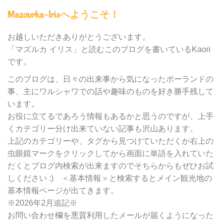
内
Mazourka-Irisへようこそ！
の
カ
テ
お越しいただきありがとうございます。
ゴ
「マズルカ イリス」と読むこのブログを書いているKaori
リ
です。
ー
別
このブログは、日々の出来事から気になったポーランドの
検
事、主にワルシャワでの話や趣味のものを好き勝手残して
索
います。
お役に立てるであろう情報もあるかと思うのですが、上手
くカテゴリー分け出来ていない記事も沢山あります。
上記のカテゴリーや、タグから見つけていただくか右上の
虫眼鏡マークをクリックしてから画面に単語を入れていた
だくとブログ内検索が出来ますのでそちらからもぜひお試
しください :) ＜基本情報＞と検索するとメイン観光地の
基本情報ページが出てきます。
※2026年2月追記※
お問い合わせ欄を悪質利用したメールが届くようになった