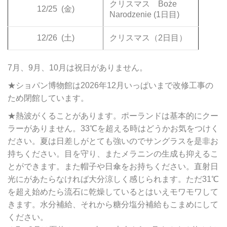
クリスマス Boże
12/25
(金)
Narodzenie (1日目)
12/26
(土)
クリスマス（2日目）
7月、9月、10月は祝日がありません。
★ショパン博物館は2026年12月いっぱいまで改修工事の
ため閉館しています。
★熱波がくることがあります。ポーランドは基本的にクー
ラーがありません。33℃を超える時はどうかお気をつけく
ださい。夏は日差しがとても強いのでサングラスを是非お
持ちください。目を守り、またメラニンの生成も抑えるこ
とができます。また帽子や日傘をお持ちください。直射日
光にがあたらなければ大分涼しく感じられます。ただ31℃
を超え始めたら流石に乾燥しているとはいえモワモワして
きます。水分補給、それから糖分塩分補給もこまめにして
ください。