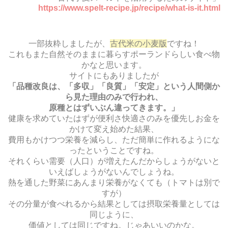
https://www.spelt-recipe.jp/recipe/what-is-it.html
一部抜粋しましたが、
古代米の小麦版
ですね！
これもまた自然そのままに暮らすポーランドらしい食べ物
かなと思います。
サイトにもありましたが
「品種改良は、「多収」「良質」「安定」という人間側か
ら見た理由のみで行われ、
原種とはずいぶん違ってきます。」
健康を求めていたはずが便利さ快適さのみを優先しお金を
かけて変え始めた結果、
費用もかけつつ栄養を減らし、ただ簡単に作れるようにな
ったということですね。
それくらい需要（人口）が増えたんだからしょうがないと
いえばしょうがないんでしょうね。
熱を通した野菜にあんまり栄養がなくても（トマトは別で
すが）
その分量が食べれるから結果としては摂取栄養量としては
同じように、
価値としては同じですね。じゃあいいのかな。