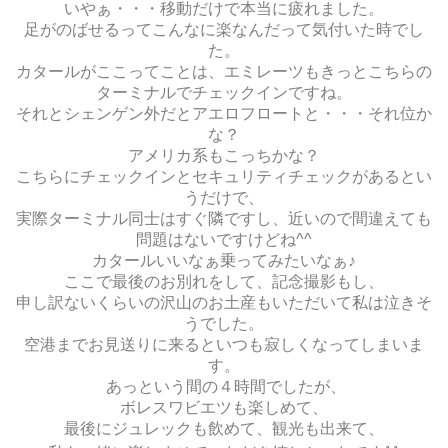
いやぁ・・・移動だけで本当に疲れました。
足がのばせるってこんなに楽なんだって気付いた時でし
た。
カタールがここってことは、エミレーツもきっとこちらの
ターミナルでチェックインですね。
それとシェンゲン外だとアエロフロートと・・・それ位か
な？
アメリカ系もこっちかな？
こちらにチェックインとセキュリティチェックがあるとい
うだけで、
実際ターミナル同士はすぐ隣ですし、近いので間違えても
問題はないですけどね^^
カタールいいなぁ乗ってみたいなぁ♪
ここで最後のお別れをして、記念撮影もし、
申し訳ないくらいの沢山のお土産もいただいて私は泣きそ
うでした。
空港までお見送りに来るといつも寂しくなってしまいま
す。
あっという間の４時間でしたが、
ボレスワビエツも楽しめて、
最後にジュレックも飲めて、観光も出来て、