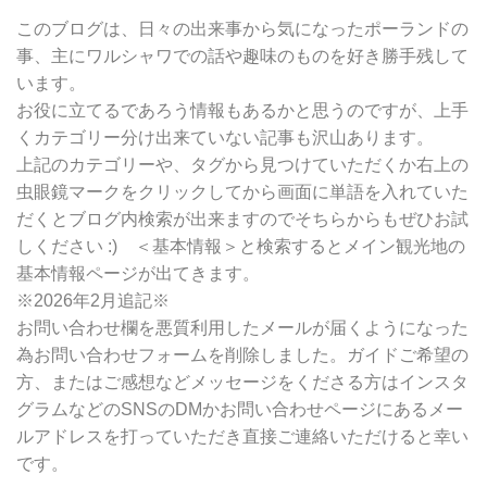
ー
別
このブログは、日々の出来事から気になったポーランドの
検
事、主にワルシャワでの話や趣味のものを好き勝手残して
索
います。
お役に立てるであろう情報もあるかと思うのですが、上手
くカテゴリー分け出来ていない記事も沢山あります。
上記のカテゴリーや、タグから見つけていただくか右上の
虫眼鏡マークをクリックしてから画面に単語を入れていた
だくとブログ内検索が出来ますのでそちらからもぜひお試
しください :) ＜基本情報＞と検索するとメイン観光地の
基本情報ページが出てきます。
※2026年2月追記※
お問い合わせ欄を悪質利用したメールが届くようになった
為お問い合わせフォームを削除しました。ガイドご希望の
方、またはご感想などメッセージをくださる方はインスタ
グラムなどのSNSのDMかお問い合わせページにあるメー
ルアドレスを打っていただき直接ご連絡いただけると幸い
です。