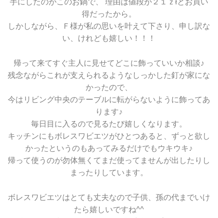
手にしたのがこのお鍋で、 理由は値段が２１ｚłとお買い
得だったから。
しかしながら、Ｆ様が私の思いを叶えて下さり、申し訳な
い、けれども嬉しい！！！
帰って来てすぐ主人に見せてどこに飾っていいか相談♪
残念ながらこれが支えられるようなしっかした釘が家にな
かったので、
今はリビング中央のテーブルに転がらないように飾ってあ
ります♪
毎日目に入るので見るたび嬉しくなります。
キッチンにもボレスワビエツがひとつあると、ずっと欲し
かったというのもあってみるだけでもウキウキ♪
帰って使うのが勿体無くてまだ使ってませんが出したりし
まったりしています。
ボレスワビエツはとても丈夫なので子供、孫の代までいけ
たら嬉しいですね^^