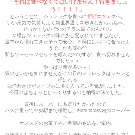
「それは食べなくてはいけません！行きましょ
う！！！！」
ということで、ジュレックを食べに
ザピエツェク
へ。
いい天気で気持ちよく新世界通りを歩きながらお店へ。
せっかくなので外のテラス席でのんびり♪
Ｍ様はジュレックの味に少し驚かれていましたが、
途中から慣れてきたそうで安心。Ｆ様にはお口に合ったよ
うでこれも安心^^
私もソーセージセットを頼んだのですが、食べ切れません
でした＞＜
やっぱり量が多い～！
気のせいかも知れませんがこの日のジュレックはシャンと
呼ばれる
西洋わさびがスープ内に多く入っている気がしました。
今日のはちょっとびっくりするのも納得の味でした。
最後にスーパーにも寄りたかったので、
バスに乗って中央駅まで移動し、złote tarasy内のスーパー
へ。
オススメのお菓子やご希望のものをご案内。
荷物番をしていたので、お二人それぞれでレジに並んでも