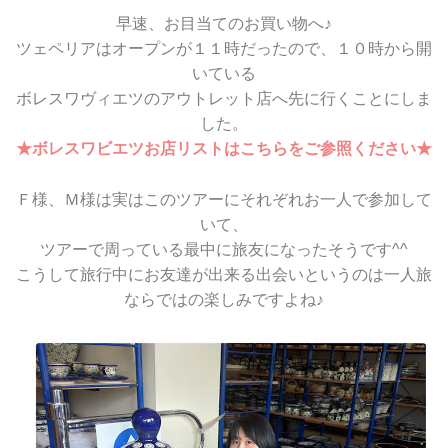
早速、お目当てのお買い物へ♪
ツェペリアはオープンが１１時だったので、１０時から開
いている
ボレスワヴィエツのアウトレット店へ先に行くことにしま
した。
★ボレスワビエツお店リストはこちらをご参照ください★
Ｆ様、Ｍ様は実はこのツアーにそれぞれお一人で参加して
いて、
ツアーで周っている最中に旅友になったそうです^^
こうして旅行中にお友達が出来る出会いというのは一人旅
ならではの楽しみですよね♪