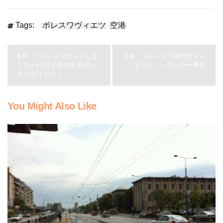
Tags:
ボレスワヴィエツ
空港
5/11 ワルシャワガイドしま
6/8 ワルシャワ半日ガイド
した♪その2＜旧市街＆ボレ
しました！＜ロッカー事件
スワヴィエツ＞
＞
You Might Also Like