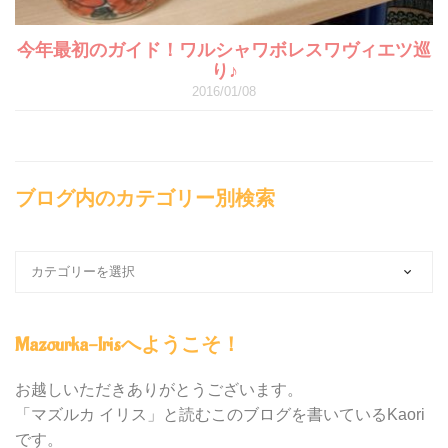
今年最初のガイド！ワルシャワボレスワヴィエツ巡
り♪
2016/01/08
ブログ内のカテゴリー別検索
ブ
ロ
グ
内
Mazourka-Irisへようこそ！
の
カ
テ
お越しいただきありがとうございます。
ゴ
「マズルカ イリス」と読むこのブログを書いているKaori
リ
です。