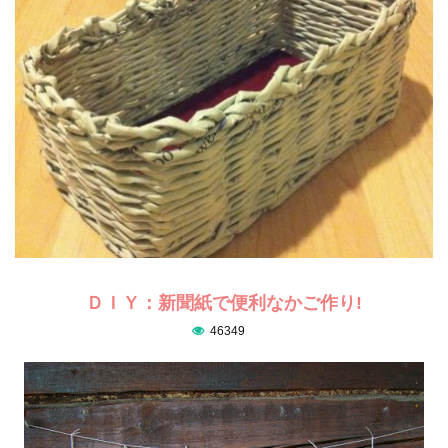
ＤＩＹ：新聞紙で便利なかご作り!
46349