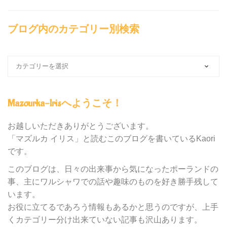
ブログ内のカテゴリー別検索
ブ
ロ
グ
内
Mazourka-Irisへようこそ！
の
カ
テ
お越しいただきありがとうございます。
ゴ
「マズルカ イリス」と読むこのブログを書いているKaori
リ
です。
ー
別
このブログは、日々の出来事から気になったポーランドの
検
事、主にワルシャワでの話や趣味のものを好き勝手残して
索
います。
お役に立てるであろう情報もあるかと思うのですが、上手
くカテゴリー分け出来ていない記事も沢山あります。