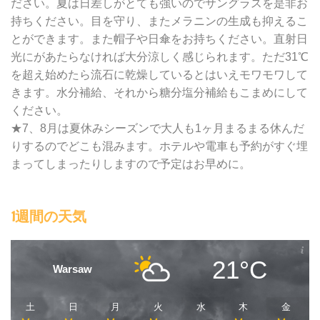
ださい。夏は日差しがとても強いのでサングラスを是非お
持ちください。目を守り、またメラニンの生成も抑えるこ
とができます。また帽子や日傘をお持ちください。直射日
光にがあたらなければ大分涼しく感じられます。ただ31℃
を超え始めたら流石に乾燥しているとはいえモワモワして
きます。水分補給、それから糖分塩分補給もこまめにして
ください。
★7、8月は夏休みシーズンで大人も1ヶ月まるまる休んだ
りするのでどこも混みます。ホテルや電車も予約がすぐ埋
まってしまったりしますので予定はお早めに。
1週間の天気
21°C
Warsaw
土
日
月
火
水
木
金