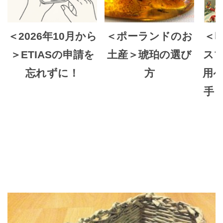
＜2026年10月から
＜ポーランドのお
＜
＞ETIASの申請を
土産＞琥珀の選び
ス
忘れずに！
方
用ペ
手