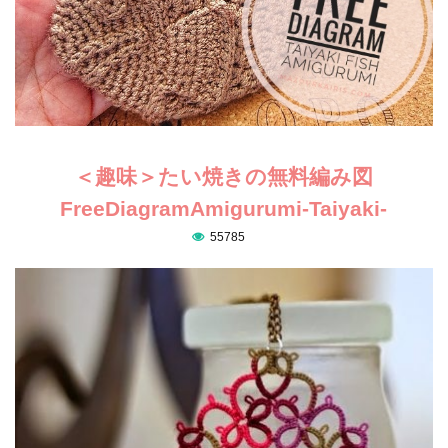
＜趣味＞たい焼きの無料編み図
FreeDiagramAmigurumi-Taiyaki-
55785