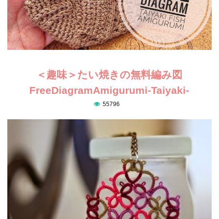
＜趣味＞たい焼きの無料編み図
FreeDiagramAmigurumi-Taiyaki-
55796