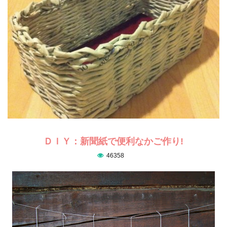
ＤＩＹ：新聞紙で便利なかご作り!
46358