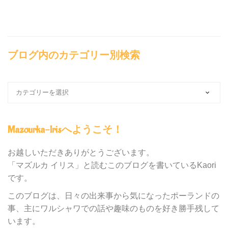
ブログ内のカテゴリー別検索
ブ
ロ
グ
内
Mazourka-Irisへようこそ！
の
カ
テ
お越しいただきありがとうございます。
ゴ
「マズルカ イリス」と読むこのブログを書いているKaori
リ
です。
ー
別
このブログは、日々の出来事から気になったポーランドの
検
事、主にワルシャワでの話や趣味のものを好き勝手残して
索
います。