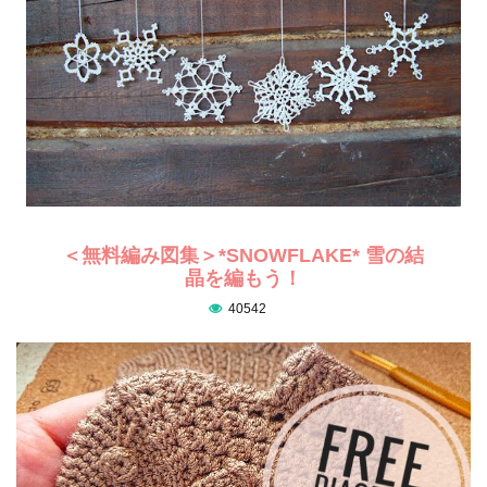
＜無料編み図集＞*SNOWFLAKE* 雪の結
晶を編もう！
40542