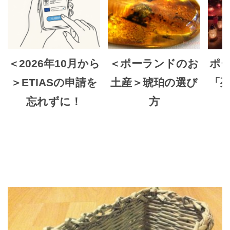
＜2026年10月から
＜ポーランドのお
ポ
＞ETIASの申請を
土産＞琥珀の選び
「死
忘れずに！
方