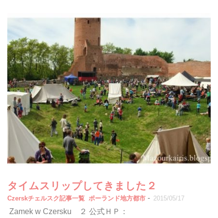
タイムスリップしてきました２
-
Czerskチェルスク記事一覧
ポーランド地方都市
2015/05/17
Zamek w Czersku ２ 公式ＨＰ：