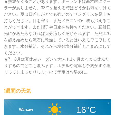
★熱波がくることがあります。ポーランドは基本的にクー
ラーがありません。33℃を超える時はどうかお気をつけく
ださい。夏は日差しがとても強いのでサングラスを是非お
持ちください。目を守り、またメラニンの生成も抑えるこ
とができます。また帽子や日傘をお持ちください。直射日
光にがあたらなければ大分涼しく感じられます。ただ31℃
を超え始めたら流石に乾燥しているとはいえモワモワして
きます。水分補給、それから糖分塩分補給もこまめにして
ください。
★7、8月は夏休みシーズンで大人も1ヶ月まるまる休んだ
りするのでどこも混みます。ホテルや電車も予約がすぐ埋
まってしまったりしますので予定はお早めに。
1週間の天気
16°C
Warsaw