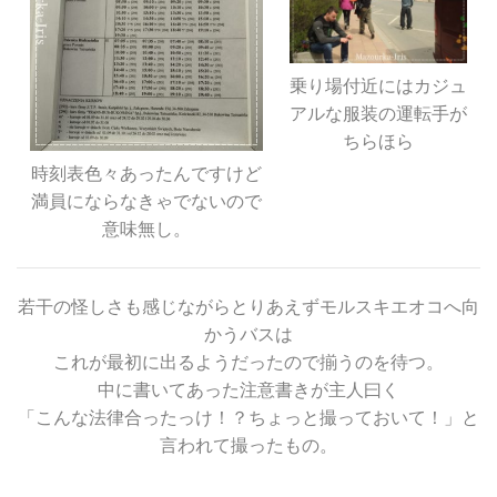
乗り場付近にはカジュ
アルな服装の運転手が
ちらほら
時刻表色々あったんですけど
満員にならなきゃでないので
意味無し。
若干の怪しさも感じながらとりあえずモルスキエオコへ向
かうバスは
これが最初に出るようだったので揃うのを待つ。
中に書いてあった注意書きが主人曰く
「こんな法律合ったっけ！？ちょっと撮っておいて！」と
言われて撮ったもの。