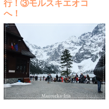
行！③モルスキエオコ
へ！