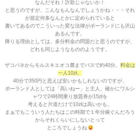
なんだそれ！詐欺じゃないか！
と思うのですが、こんなもんなんでしょうかね・・・それ
が規定何条なんとかに定められていると
書いてあるのでこういった変な法律がポーランドにも沢山
あるんです。
降りる理由としては、多分料金の問題だと思うのですが、
どれも同じようなもののようです。
ザコパネからモルスキエオコ麓までバスで約40分。
料金は
一人10zł。
40分で350円と思えば安いかもしれないのですが、
ポーランド人としては「高いねー」と主人。確かにワルシ
ャワで24時間乗り放題券が15złを
考えると片道だけで10złは高いかも。
まぁでもこういう人たちはこの時期で１年分稼ぐんだろう
からそれくらいにしないとって
ところでしょうね