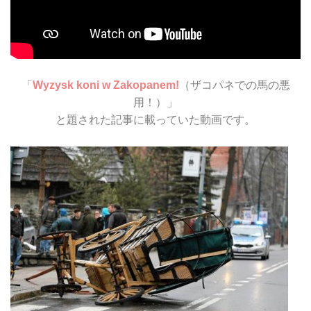
「
Wyzysk koni w Zakopanem!
（
ザコパネでの
馬
の
悪
用
！
）」
と題された記事に載っていた動画です。