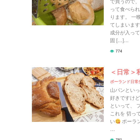
で買うので、
って食べられ
ります。 一
てしまいます
成分が入って
固 […]…
774
＜日常＞
ポーランド日常
山パンといっ
好きですけどね
といって、 
これを 切っ
い
ポーラ
…