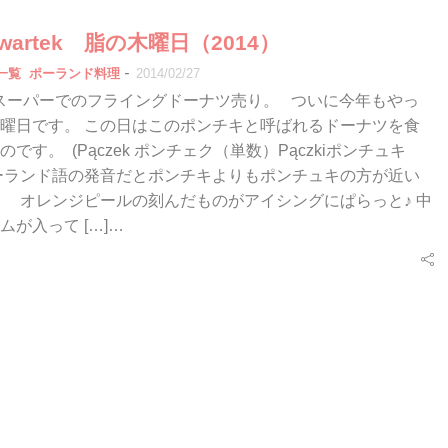
 czwartek 脂の木曜日（2014）
-
一覧
ポーランド料理
2014/02/27
スーパーでのフライングドーナツ売り。 ついに今年もやっ
曜日です。 この日はこのポンチキと呼ばれるドーナツを食
です。 (Pączek ポンチェク（単数）Pączkiポンチュキ
ーランド語の発音だとポンチキよりもポンチュキの方が近い
 オレンジピールの刻んだものがアイシングにぱらっと♪ 中
ムが入って […]…