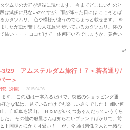
タツムリの大群が道端に現れます。 今までどこにいたのと
段は滅多に見ないのですが、雨が降った日には ここぞとば
るカタツムリ。 色や模様が違うのでちょっと載せます。 ※
ましたが虫が苦手な人注意※ 歩いているカタツムリ。体の
て怖い・・・ ココだけで一体何匹いるでしょうか、黄色い
3/27-3/29 アムステルダム旅行！７＜若者通り/
ーパー＞
-
行記（外国）
2015/04/03
ます。 この辺は一本入るだけで、突然のショッピング通
物好きな私は、見ているだけでも楽しい通りでした！ 細い道
山、自転車も沢山。 Ｈ＆Ｍがいくつあるんだっていうくら
した。 その他の服屋さんは知らないブランドばかりで、前
ヒト同様とにかく可愛い！！ が、今回は男性２人と一緒な