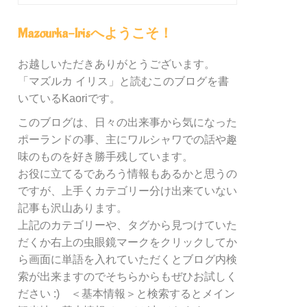
グ
内
Mazourka-Irisへようこそ！
の
カ
お越しいただきありがとうございます。
テ
「マズルカ イリス」と読むこのブログを書
ゴ
リ
いているKaoriです。
ー
このブログは、日々の出来事から気になった
別
ポーランドの事、主にワルシャワでの話や趣
検
索
味のものを好き勝手残しています。
お役に立てるであろう情報もあるかと思うの
ですが、上手くカテゴリー分け出来ていない
記事も沢山あります。
上記のカテゴリーや、タグから見つけていた
だくか右上の虫眼鏡マークをクリックしてか
ら画面に単語を入れていただくとブログ内検
索が出来ますのでそちらからもぜひお試しく
ださい :) ＜基本情報＞と検索するとメイン