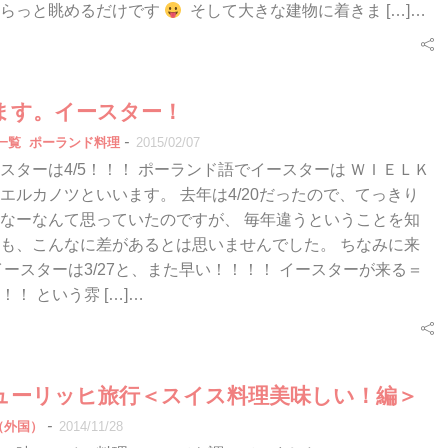
ちらっと眺めるだけです
そして大きな建物に着きま […]…
ます。イースター！
-
一覧
ポーランド料理
2015/02/07
ターは4/5！！！ ポーランド語でイースターは ＷＩＥＬＫ
エルカノツといいます。 去年は4/20だったので、てっきり
なーなんて思っていたのですが、 毎年違うということを知
も、こんなに差があるとは思いませんでした。 ちなみに来
のイースターは3/27と、また早い！！！！ イースターが来る＝
！ という雰 […]…
ューリッヒ旅行＜スイス料理美味しい！編＞
-
（外国）
2014/11/28