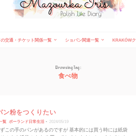
ドの交通・チケット関係一覧
ショパン関連一覧
KRAKÓW
ボレスワヴィエツ陶器祭
旅行記（外国）
お問い合わせ
Browsing Tag :
食べ物
パン粉をつくりたい
-
一覧
ポーランド日常生活
2024/05/19
ずこの手のパンがあるのですが 基本的には買う時には紙袋