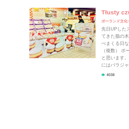
Tłusty
ポーランド文化
先日UPした
てきた脂の木
べまくる日なの
（複数） ポ
と思います。
にはバラジャ
4038