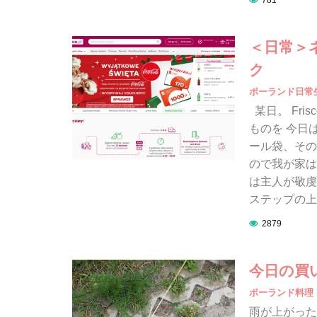
781
＜日常＞ネ
ク
ポーランド日常
某日。 Fri
ものを 今日
ール袋、その
ので我が家は
は主人が敬虔
ステップの上に
2879
今日の買
ポーランド料理
雨が上がった