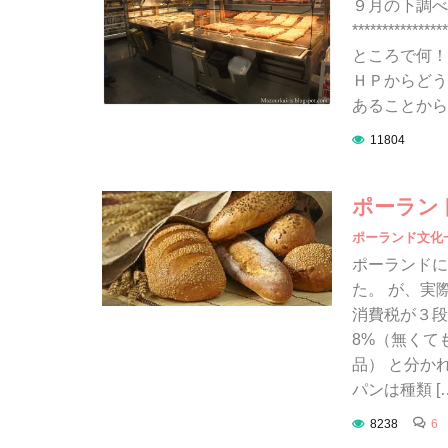
９月の下調べ
*************
ところで何！
ＨＰからどうぞ→ht
あることから
11804
ポーラン
ポーランド文化
ポーランドに
た。 が、実
消費税が３段階
8%（無くて
品） と分か
パンは種類 [
8238
6