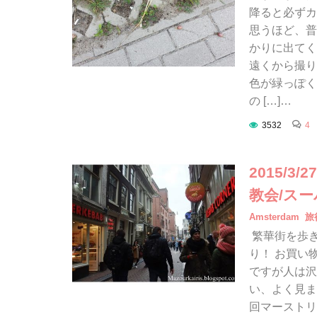
降ると必ずカ
思うほど、普
かりに出てく
遠くから撮り
色が緑っぽく
の […]…
3532
4
2015/
教会/ス
Amsterdam
旅
繁華街を歩き
り！ お買い
ですが人は沢
い、よく見ま
回マーストリ