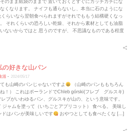
そのまま紙袋のままで 置いておくとすぐにカッチカチにな
なくなります。 ナイフも通らないし、本当に石のようにな
晩くらいなら翌朝食べられますがそれでももう結構硬くなっ
。 それくらいの恐ろしい乾燥、それから素材としても油脂
いないからではと 思うのですが、 不思議なものである程度
私の好きな山パン
-
生活
2024/05/17
ても山崎のパンじゃないですよ
（山崎のパンももちろん
！） これはポーランドでChleb górski(フレブ グルスキ)
フレブがいわゆるパン、グルスキが山の、という意味です。
て ジャムを塗って（いちごとアプリコット） 食べる。 美味し
ンドはパンが美味しいです
おやつとしても食べたくな […]