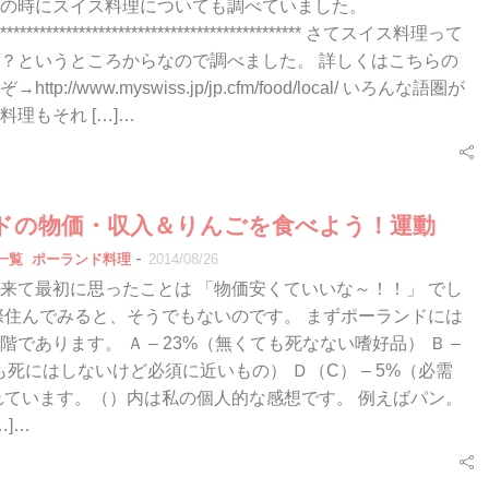
の時にスイス料理についても調べていました。
************************************************* さてスイス料理って
？というところからなので調べました。 詳しくはこちらの
tp://www.myswiss.jp/jp.cfm/food/local/ いろんな語圏が
料理もそれ […]…
ドの物価・収入＆りんごを食べよう！運動
-
一覧
ポーランド料理
2014/08/26
来て最初に思ったことは 「物価安くていいな～！！」 でし
際住んでみると、そうでもないのです。 まずポーランドには
であります。 Ａ – 23%（無くても死なない嗜好品） Ｂ –
も死にはしないけど必須に近いもの） Ｄ（C） – 5%（必需
れています。（）内は私の個人的な感想です。 例えばパン。
…]…