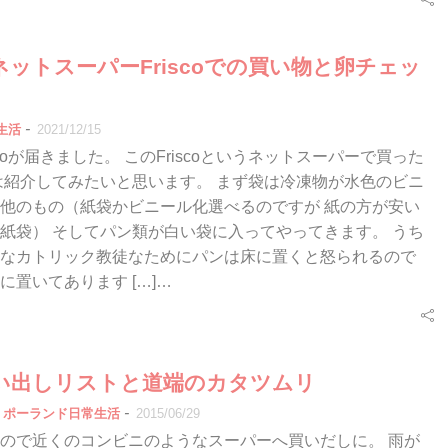
ットスーパーFriscoでの買い物と卵チェッ
-
生活
2021/12/15
scoが届きました。 このFriscoというネットスーパーで買った
は紹介してみたいと思います。 まず袋は冷凍物が水色のビニ
他のもの（紙袋かビニール化選べるのですが 紙の方が安い
紙袋） そしてパン類が白い袋に入ってやってきます。 うち
なカトリック教徒なためにパンは床に置くと怒られるので
置いてあります […]…
い出しリストと道端のカタツムリ
-
ポーランド日常生活
2015/06/29
ので近くのコンビニのようなスーパーへ買いだしに。 雨が