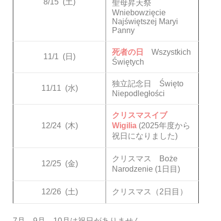
8/15
(土)
聖母昇天祭
Wniebowzięcie
Najświętszej Maryi
Panny
死者の日
Wszystkich
11/1
(日)
Świętych
独立記念日 Święto
11/11
(水)
Niepodległości
クリスマスイブ
12/24
(木)
Wigilia
(2025年度から
祝日になりました)
クリスマス Boże
12/25
(金)
Narodzenie (1日目)
12/26
(土)
クリスマス（2日目）
7月、9月、10月は祝日がありません。