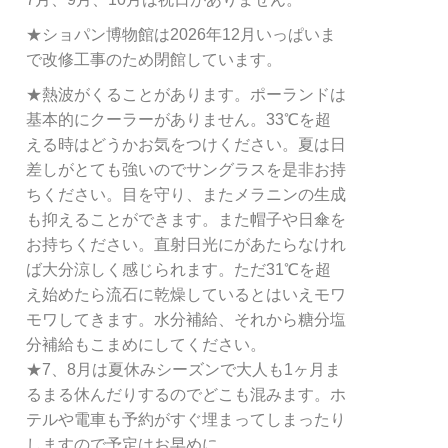
★ショパン博物館は2026年12月いっぱいま
で改修工事のため閉館しています。
★熱波がくることがあります。ポーランドは
基本的にクーラーがありません。33℃を超
える時はどうかお気をつけください。夏は日
差しがとても強いのでサングラスを是非お持
ちください。目を守り、またメラニンの生成
も抑えることができます。また帽子や日傘を
お持ちください。直射日光にがあたらなけれ
ば大分涼しく感じられます。ただ31℃を超
え始めたら流石に乾燥しているとはいえモワ
モワしてきます。水分補給、それから糖分塩
分補給もこまめにしてください。
★7、8月は夏休みシーズンで大人も1ヶ月ま
るまる休んだりするのでどこも混みます。ホ
テルや電車も予約がすぐ埋まってしまったり
しますので予定はお早めに。