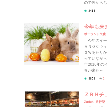
ので外から
3414
今年も来
ポーランド文化
今年のイース
ＡＮＯＣヴィ
ＧＷあたりか
っていながら
年2016年
春が来た～！！
3853
2
ＺＲＨチ
Zurich
旅行記