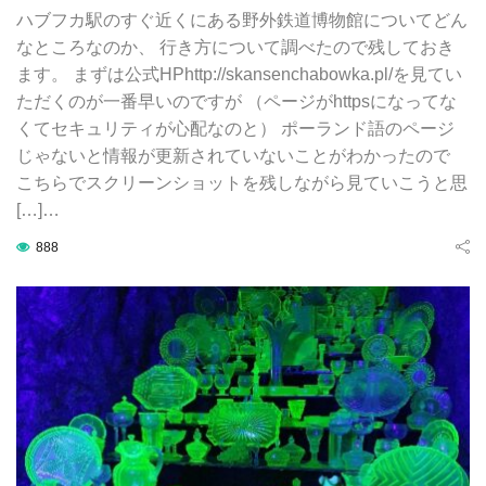
ハブフカ駅のすぐ近くにある野外鉄道博物館についてどん
なところなのか、 行き方について調べたので残しておき
ます。 まずは公式HPhttp://skansenchabowka.pl/を見てい
ただくのが一番早いのですが （ページがhttpsになってな
くてセキュリティが心配なのと） ポーランド語のページ
じゃないと情報が更新されていないことがわかったので
こちらでスクリーンショットを残しながら見ていこうと思
[…]…
888