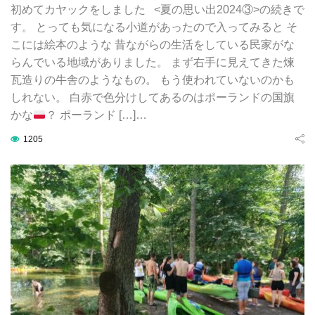
初めてカヤックをしました <夏の思い出2024③>の続きで
す。 とっても気になる小道があったので入ってみると そ
こには絵本のような 昔ながらの生活をしている民家がな
らんでいる地域がありました。 まず右手に見えてきた煉
瓦造りの牛舎のようなもの。 もう使われていないのかも
しれない。 白赤で色分けしてあるのはポーランドの国旗
かな
？ ポーランド […]…
1205