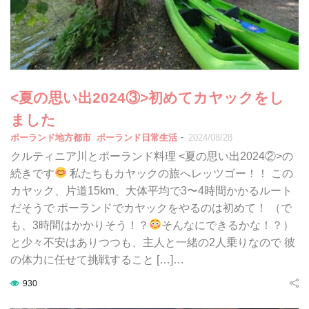
<夏の思い出2024③>初めてカヤックをし
ました
-
ポーランド地方都市
ポーランド日常生活
2024/08/28
クルティニア川とポーランド料理 <夏の思い出2024②>の
続きです
私たちもカヤックの旅へレッツゴー！！ この
カヤック、片道15km、大体平均で3〜4時間かかるルート
だそうで ポーランドでカヤックをやるのは初めて！ （で
も、3時間はかかりそう！？
そんなにできるかな！？）
と少々不安はありつつも、主人と一緒の2人乗りなので 彼
の体力に任せて挑戦すること […]…
930