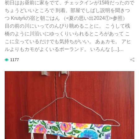
初日はお昼前に家をでて、チェックインが15時だったので
ちょうどいいところで 到着。部屋でしばし説明を聞きつ
つ Krutyńの宿と朝ごはん （<夏の思い出2024①>参照）
目の前の川にいってのんびり眺めることに。 こうして桟
橋のように川沿いにゆっくりいられるところがあって こ
こに立っているだけでも気持ちがいい。 あぁカモ。 アヒ
ルよりもカモがよくいるポーランド。 いろんな […]…
1177