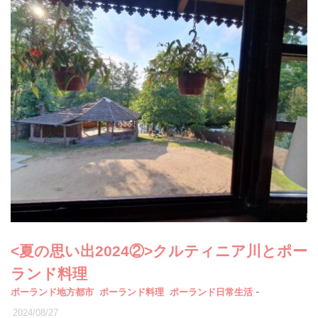
<夏の思い出2024②>クルティニア川とポー
ランド料理
-
ポーランド地方都市
ポーランド料理
ポーランド日常生活
2024/08/27