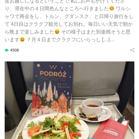
度お越しになるということで 私にお声もかけてくださ
り、滞在中の４日間色んなところへ行きました
ワルシ
ャワで再会をし、トルン、グダンスク、と日帰り旅行をし
て 4日目はクラクフ観光してお別れ。毎日いい天気で朝か
ら晩まで楽しみました
その様子はまた別途残そうと思
います
７月４日までクラクフにいらっし […]…
4508