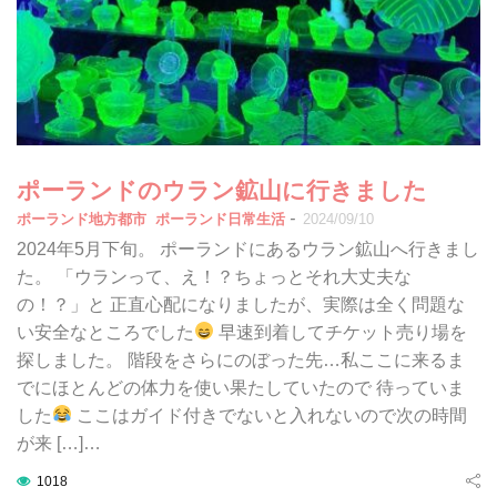
ポーランドのウラン鉱山に行きました
-
ポーランド地方都市
ポーランド日常生活
2024/09/10
2024年5月下旬。 ポーランドにあるウラン鉱山へ行きまし
た。 「ウランって、え！？ちょっとそれ大丈夫な
の！？」と 正直心配になりましたが、実際は全く問題な
い安全なところでした
早速到着してチケット売り場を
探しました。 階段をさらにのぼった先…私ここに来るま
でにほとんどの体力を使い果たしていたので 待っていま
した
ここはガイド付きでないと入れないので次の時間
が来 […]…
1018