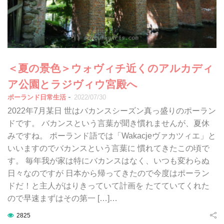
＜夏の景色＞ウォヴィチ近くのアルカディ
ア公園とラジヴィウ宮殿へ
-
ポーランド日常生活
2022/07/30
2022年7月某日 世はバカンスシーズン真っ盛りのポーラン
ドです。 バカンスという言葉が聞き慣れませんが、夏休
みですね。 ポーランド語では「Wakacjeヴァカツィエ」と
いいますのでバカンスという言葉に 慣れてきたこの頃で
す。 毎年我が家は特にバカンスはなく、いつも変わらぬ
日々なのですが 日本から帰ってきたので今度はポーラン
ドだ！と主人がはりきっていて計画を たてていてくれた
ので早速まずはその第一 […]…
2825