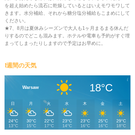
を超え始めたら流石に乾燥しているとはいえモワモワして
きます。水分補給、それから糖分塩分補給もこまめにして
ください。
★7、8月は夏休みシーズンで大人も1ヶ月まるまる休んだ
りするのでどこも混みます。ホテルや電車も予約がすぐ埋
まってしまったりしますので予定はお早めに。
1週間の天気
18°C
Warsaw
日
月
火
水
木
金
土
24°C
30°C
22°C
23°C
23°C
25°C
29°C
13°C
15°C
17°C
14°C
16°C
16°C
18°C