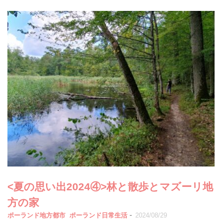
<夏の思い出2024④>林と散歩とマズーリ地
方の家
-
ポーランド地方都市
ポーランド日常生活
2024/08/29