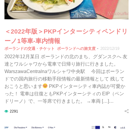
＜2022年版＞PKPインターシティペンドリ
ーノ1等車-車内情報
-
ポーランドの交通・チケット
ポーランドへの旅支度
2022/12/19
2022年12月某日 ポーランドの北のまち、グダンスクへ 友
達とワルシャワから電車で日帰り旅行に行きました。
WarszawaCentralnaワルシャワ中央駅 今回はポーラン
ドでの国内旅行の移動手段情報の最新情報として 残して
おこうと思います
PKPインターシティ車内誌が可愛か
った！ 電車は往復ともPKPインターシティの EIP（ペン
ドリーノ）で、一等席で行きました。 →車両 […]…
2291