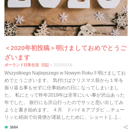
＜2020年初投稿＞明けましておめでとうご
ざいます
-
ポーランド日常生活
日記
2020/01/06
Wszystkiego Najlepszego w Nowym Roku !! 明けましてお
めでとうございます。 気付けばクリスマス前から１年を
振り返る事もせずに仕事始めの日に なってしまいまし
た。 私にとって昨年2019年は非常にいい事が沢山あった
年でした。 旅行にも沢山行ったのでサッと思い出してみ
ようと書き始めます。 ４月 ドバイ＆アブダビ …チュー
リッヒ経由で出発便が遅延したために、ショート […]…
3684