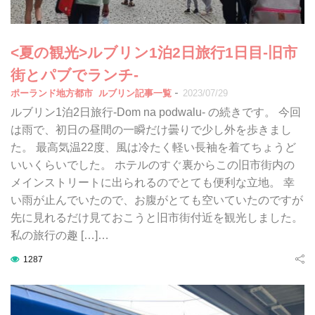
<夏の観光>ルブリン1泊2日旅行1日目-旧市
街とパブでランチ-
-
ポーランド地方都市
ルブリン記事一覧
2023/07/29
ルブリン1泊2日旅行-Dom na podwalu- の続きです。 今回
は雨で、初日の昼間の一瞬だけ曇りで少し外を歩きまし
た。 最高気温22度、風は冷たく軽い長袖を着てちょうど
いいくらいでした。 ホテルのすぐ裏からこの旧市街内の
メインストリートに出られるのでとても便利な立地。 幸
い雨が止んでいたので、お腹がとても空いていたのですが
先に見れるだけ見ておこうと旧市街付近を観光しました。
私の旅行の趣 […]…
1287