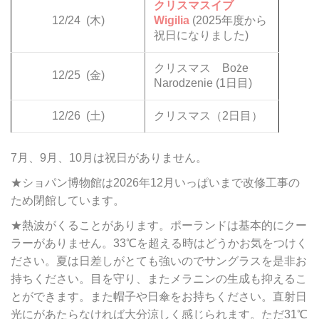
クリスマスイブ
12/24
(木)
Wigilia
(2025年度から
祝日になりました)
クリスマス Boże
12/25
(金)
Narodzenie (1日目)
12/26
(土)
クリスマス（2日目）
7月、9月、10月は祝日がありません。
★ショパン博物館は2026年12月いっぱいまで改修工事の
ため閉館しています。
★熱波がくることがあります。ポーランドは基本的にクー
ラーがありません。33℃を超える時はどうかお気をつけく
ださい。夏は日差しがとても強いのでサングラスを是非お
持ちください。目を守り、またメラニンの生成も抑えるこ
とができます。また帽子や日傘をお持ちください。直射日
光にがあたらなければ大分涼しく感じられます。ただ31℃