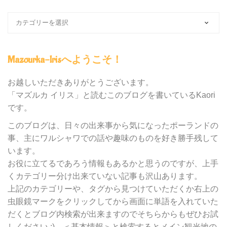
ブ
ロ
グ
内
Mazourka-Irisへようこそ！
の
カ
テ
お越しいただきありがとうございます。
ゴ
「マズルカ イリス」と読むこのブログを書いているKaori
リ
です。
ー
別
このブログは、日々の出来事から気になったポーランドの
検
事、主にワルシャワでの話や趣味のものを好き勝手残して
索
います。
お役に立てるであろう情報もあるかと思うのですが、上手
くカテゴリー分け出来ていない記事も沢山あります。
上記のカテゴリーや、タグから見つけていただくか右上の
虫眼鏡マークをクリックしてから画面に単語を入れていた
だくとブログ内検索が出来ますのでそちらからもぜひお試
しください :) ＜基本情報＞と検索するとメイン観光地の