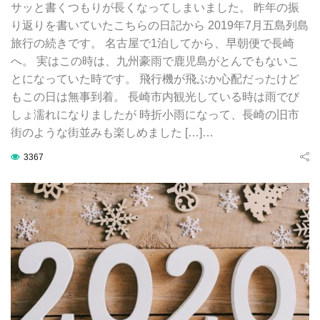
サッと書くつもりが長くなってしまいました。 昨年の振
り返りを書いていたこちらの日記から 2019年7月五島列島
旅行の続きです。 名古屋で1泊してから、早朝便で長崎
へ。 実はこの時は、九州豪雨で鹿児島がとんでもないこ
とになっていた時です。 飛行機が飛ぶか心配だったけど
もこの日は無事到着。 長崎市内観光している時は雨でび
しょ濡れになりましたが 時折小雨になって、長崎の旧市
街のような街並みも楽しめました […]…
3367