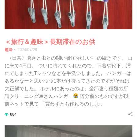
＜旅行＆趣味＞長期滞在のお供
-
趣味
2024/07/28
〈日常〉暑さと虫との闘い-網戸欲しい- の続きです。 山
に来て4日目。 ついに晴れてくれたので、下着や靴下、汚
れてしまったTシャツなどを手洗いしました。 ハンガーは
あるかなーと思いつつ1本だけ持ってきたのですがそれは
大正解でした。 ホテルにあったのは、全部違う種類の所
謂クリーニング屋さんハンガー
随分前のものですが以
前ネットで見て 「買わずとも作れるの […]…
884