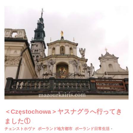
＜Częstochowa＞ヤスナグラへ行ってき
ました①
-
チェンストホヴァ
ポーランド地方都市
ポーランド日常生活