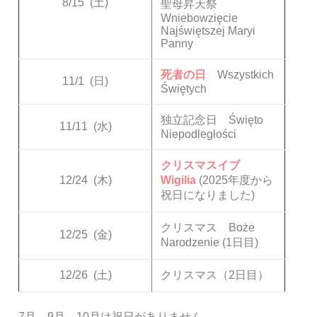
8/15
(土)
聖母昇天祭
Wniebowzięcie
Najświętszej Maryi
Panny
死者の日
Wszystkich
11/1
(日)
Świętych
独立記念日 Święto
11/11
(水)
Niepodległości
クリスマスイブ
12/24
(木)
Wigilia
(2025年度から
祝日になりました)
クリスマス Boże
12/25
(金)
Narodzenie (1日目)
12/26
(土)
クリスマス（2日目）
7月、9月、10月は祝日がありません。