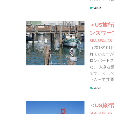
3925
＜US旅
ンズワー
SEA/SFO/LAS
（2018/
れていますが
ロンバートス
た。 大きな
です。 そし
ラムって共通
4778
＜US旅
SEA/SFO/LAS