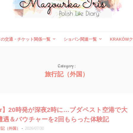
ドの交通・チケット関係一覧
ショパン関連一覧
KRAKÓW
ボレスワヴィエツ陶器祭
旅行記（外国）
お問い合わせ
Category :
旅行記（外国）
 Air】20時発が深夜2時に…ブダペスト空港で大
遭遇＆バウチャーを2回もらった体験記
-
行記（外国）
2026/07/30