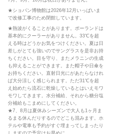
★ショパン博物館は2026年12月いっぱいま
で改修工事のため閉館しています。
★熱波がくることがあります。ポーランドは
基本的にクーラーがありません。33℃を超
える時はどうかお気をつけください。夏は日
差しがとても強いのでサングラスを是非お持
ちください。目を守り、またメラニンの生成
も抑えることができます。また帽子や日傘を
お持ちください。直射日光にがあたらなけれ
ば大分涼しく感じられます。ただ31℃を超
え始めたら流石に乾燥しているとはいえモワ
モワしてきます。水分補給、それから糖分塩
分補給もこまめにしてください。
★7、8月は夏休みシーズンで大人も1ヶ月ま
るまる休んだりするのでどこも混みます。ホ
テルや電車も予約がすぐ埋まってしまったり
しますので予定はお早めに。