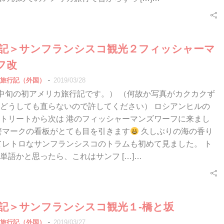
行記＞サンフランシスコ観光２フィッシャーマ
フ改
-
旅行記（外国）
2019/03/28
10月中旬の初アメリカ旅行記です。） （何故か写真がカクカクず
どうしても直らないので許してください） ロシアンヒルの
トリートから次は 港のフィッシャーマンズワーフに来まし
蟹マークの看板がとても目を引きます
久しぶりの海の香り
てレトロなサンフランシスコのトラムも初めて見ました。 ト
単語かと思ったら、これはサンフ […]…
行記＞サンフランシスコ観光１-橋と坂
-
旅行記（外国）
2019/03/27