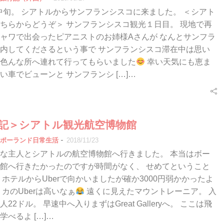
0月中旬。 シアトルからサンフランシスコに来ました。 ＜シアト
ちらからどうぞ＞ サンフランシスコ観光１日目。 現地で再
ャワで出会ったピアニストのお姉様Aさんが なんとサンフラ
内してくださるという事で サンフランシスコ滞在中は思い
色んな所へ連れて行ってもらいました
幸い天気にも恵ま
い車でビューンと サンフランシ […]…
行記＞シアトル観光航空博物館
-
ポーランド日常生活
2018/11/23
な主人とシアトルの航空博物館へ行きました。 本当はボー
館へ行きたかったのですが時間がなく、 せめてということ
 ホテルからUberで向かいましたが確か3000円弱かかったよ
リカのUberは高いなぁ
遠くに見えたマウントレーニア。 入
22ドル。 早速中へ入りまずはGreat Galleryへ。 ここは飛
べるよ […]…