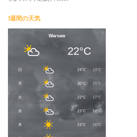
1週間の天気
Warsaw
22°C
日
24°C
13°C
月
30°C
15°C
火
22°C
17°C
水
23°C
14°C
木
23°C
16°C