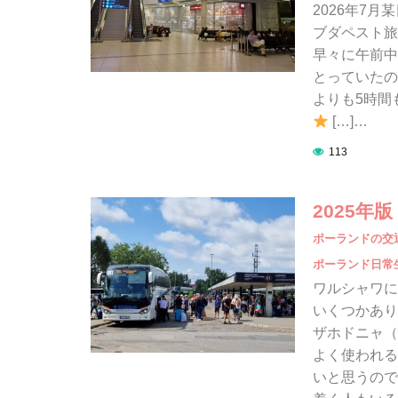
2026年7
ブダペスト旅
早々に午前中
とっていたの
よりも5時間
[…]…
113
2025
ポーランドの交
ポーランド日常
ワルシャワに
いくつかありま
ザホドニャ（
よく使われる
いと思うので