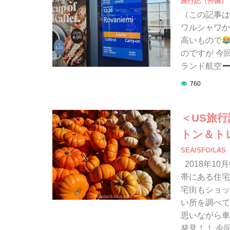
旅行記（外国）
（この記事は
ワルシャワか
高いもので
のですが 今
ランド航空
760
＜US旅
トン＆ト
SEA/SFO/LAS
2018年1
帯にある住宅
宅街もショッ
い所を調べて
思いながら車
発見！！ 今