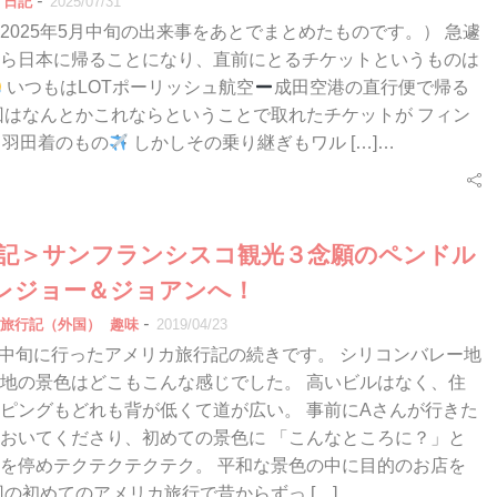
-
日記
2025/07/31
2025年5月中旬の出来事をあとでまとめたものです。） 急遽
ら日本に帰ることになり、直前にとるチケットというものは
いつもはLOTポーリッシュ航空
成田空港の直行便で帰る
回はなんとかこれならということで取れたチケットが フィン
羽田着のもの
しかしその乗り継ぎもワル […]…
行記＞サンフランシスコ観光３念願のペンドル
レジョー＆ジョアンへ！
-
旅行記（外国）
趣味
2019/04/23
0月中旬に行ったアメリカ旅行記の続きです。 シリコンバレー地
地の景色はどこもこんな感じでした。 高いビルはなく、住
ピングもどれも背が低くて道が広い。 事前にAさんが行きた
おいてくださり、初めての景色に 「こんなところに？」と
を停めテクテクテクテク。 平和な景色の中に目的のお店を
回の初めてのアメリカ旅行で昔からずっ […]…