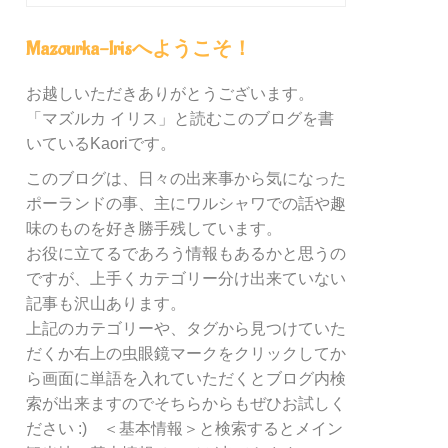
グ
内
Mazourka-Irisへようこそ！
の
カ
お越しいただきありがとうございます。
テ
「マズルカ イリス」と読むこのブログを書
ゴ
リ
いているKaoriです。
ー
このブログは、日々の出来事から気になった
別
ポーランドの事、主にワルシャワでの話や趣
検
索
味のものを好き勝手残しています。
お役に立てるであろう情報もあるかと思うの
ですが、上手くカテゴリー分け出来ていない
記事も沢山あります。
上記のカテゴリーや、タグから見つけていた
だくか右上の虫眼鏡マークをクリックしてか
ら画面に単語を入れていただくとブログ内検
索が出来ますのでそちらからもぜひお試しく
ださい :) ＜基本情報＞と検索するとメイン