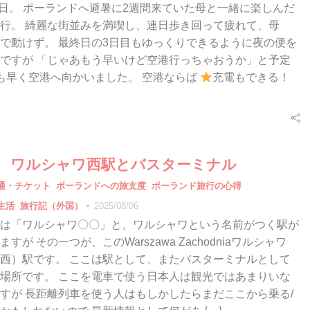
月某日。 ポーランドへ避暑に2週間来ていた母と一緒に楽しんだ
行。 綺麗な街並みを満喫し、連日歩き回って疲れて、母
で動けず。 最終日の3日目もゆっくりできるように夜の便を
ですが 「じゃあもう早いけど空港行っちゃおうか」と予定
も早く空港へ向かいました。 空港ならば
充電もできる！
年版 ワルシャワ西駅とバスターミナル
通・チケット
ポーランドへの旅支度
ポーランド旅行の心得
-
生活
旅行記（外国）
2025/08/06
は「ワルシャワ〇〇」と、ワルシャワという名前がつく駅が
すが その一つが、このWarszawa Zachodniaワルシャワ
西）駅です。 ここは駅として、またバスターミナルとして
場所です。 ここを電車で使う日本人は観光ではあまりいな
すが 長距離列車を使う人はもしかしたらまだここから乗る/