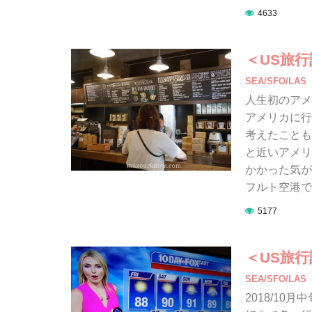
4633
＜US旅
SEA/SFO/LAS
人生初のアメ
アメリカに行
考えたことも
と近いアメリ
かかった気が
フルト空港で
5177
＜US旅
SEA/SFO/LAS
2018/1