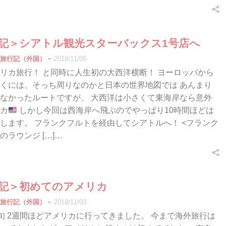
行記＞シアトル観光スターバックス1号店へ
-
旅行記（外国）
2018/11/05
リカ旅行！ と同時に人生初の大西洋横断！ ヨーロッパから
くには、そっち周りなのかと日本の世界地図では あんまり
なかったルートですが、 大西洋は小さくて東海岸なら意外
カ
しかし今回は西海岸へ飛ぶのでやっぱり10時間ほどは
します。 フランクフルトを経由してシアトルへ！ <フランク
のラウンジ […]…
行記＞初めてのアメリカ
-
旅行記（外国）
2018/11/03
0月中旬 2週間ほどアメリカに行ってきました。 今まで海外旅行は