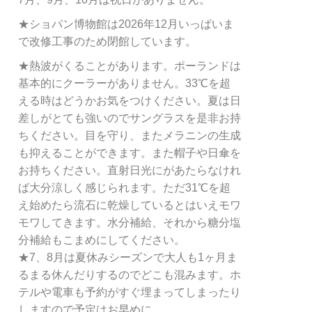
★ショパン博物館は2026年12月いっぱいま
で改修工事のため閉館しています。
★熱波がくることがあります。ポーランドは
基本的にクーラーがありません。33℃を超
える時はどうかお気をつけください。夏は日
差しがとても強いのでサングラスを是非お持
ちください。目を守り、またメラニンの生成
も抑えることができます。また帽子や日傘を
お持ちください。直射日光にがあたらなけれ
ば大分涼しく感じられます。ただ31℃を超
え始めたら流石に乾燥しているとはいえモワ
モワしてきます。水分補給、それから糖分塩
分補給もこまめにしてください。
★7、8月は夏休みシーズンで大人も1ヶ月ま
るまる休んだりするのでどこも混みます。ホ
テルや電車も予約がすぐ埋まってしまったり
しますので予定はお早めに。