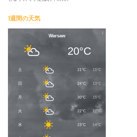
1週間の天気
Warsaw
20°C
土
21°C
15°C
日
24°C
13°C
月
30°C
15°C
火
22°C
17°C
水
23°C
14°C