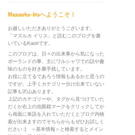
グ
内
Mazourka-Irisへようこそ！
の
カ
お越しいただきありがとうございます。
テ
「マズルカ イリス」と読むこのブログを書
ゴ
リ
いているKaoriです。
ー
このブログは、日々の出来事から気になった
別
ポーランドの事、主にワルシャワでの話や趣
検
索
味のものを好き勝手残しています。
お役に立てるであろう情報もあるかと思うの
ですが、上手くカテゴリー分け出来ていない
記事も沢山あります。
上記のカテゴリーや、タグから見つけていた
だくか右上の虫眼鏡マークをクリックしてか
ら画面に単語を入れていただくとブログ内検
索が出来ますのでそちらからもぜひお試しく
ださい :) ＜基本情報＞と検索するとメイン