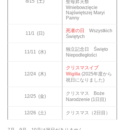
8/15
(土)
聖母昇天祭
Wniebowzięcie
Najświętszej Maryi
Panny
死者の日
Wszystkich
11/1
(日)
Świętych
独立記念日 Święto
11/11
(水)
Niepodległości
クリスマスイブ
12/24
(木)
Wigilia
(2025年度から
祝日になりました)
クリスマス Boże
12/25
(金)
Narodzenie (1日目)
12/26
(土)
クリスマス（2日目）
7月、9月、10月は祝日がありません。