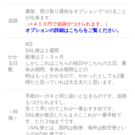
書留、受け取り通知をオプションでつけること
が出来ます。
追跡
（+４１０円で追跡がつけられます。）
オプションの詳細はこちらをご覧ください。
8日
SAL便は２週間
かか
船便は２～３ヶ月
る日
しかしこれはこちらの祝日やこちらの土日、夏
数
休み期間、冬休み期間などの
時はもっとかかるので、かかったとしても2週
間だと思っていれば大丈夫だと思います。
手紙やハガキと同じ扱いとなるものです。追跡
もつけられますし、
安くて早いのでこれが一番おすすめです。
＜特
SAL便が復活したらまさにこれが一番手軽で
徴＞
す。ただ２kgまでです。
（SAL便とは、国内は船便、海外は航空便とい
うのがSAL便です）