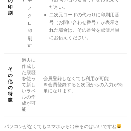
モ
の
印
ださい。
ノ
刷
二次元コードの代わりに印刷用番
ク
号（お問い合わせ番号）が表示さ
ロ
れた場合は、その番号を郵便局員
印
にお伝えください。
刷
可
過去に
作成し
そ
た履歴
の
を使っ
会員登録しなくても利用が可能
他
て新し
※会員登録すると次回からの入力が簡
の
いラベ
単になります。
特
ルの作
徴
成が可
能
パソコンがなくてもスマホから出来るのはいいですね