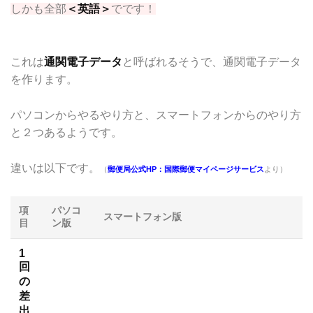
しかも全部
＜英語＞
でです！
これは
通関電子データ
と呼ばれるそうで、通関電子データ
を作ります。
パソコンからやるやり方と、スマートフォンからのやり方
と２つあるようです。
違いは以下です。
（
郵便局公式HP：国際郵便マイページサービス
より）
項
パソコ
スマートフォン版
目
ン版
1
回
の
差
出