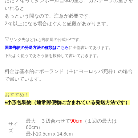
ただ２kgってダンボール自体の重さ、ガムテープの重さを
いれると
あっという間なので、注意が必要です。
2kg以上になる場合はぐんと値段があがります。
▽
リンク先はどれも郵便局の公式HPです。
国際郵便の発送方法の種類はこちら
に全部書いてあります。
下記よく使うであろう物を抜粋して書いておきます。
料金は基本的にポーランド（主にヨーロッパ宛枠）の場合
で書いています。
おすすめ！
⭑小形包装物（通常郵便物に含まれている発送方法です）
最大 ３辺合わせて
90cm
（１辺の最大は
サイ
60cm）
ズ
最小10.5cm x 14.8cm