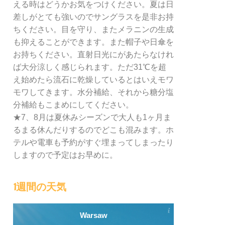
える時はどうかお気をつけください。夏は日
差しがとても強いのでサングラスを是非お持
ちください。目を守り、またメラニンの生成
も抑えることができます。また帽子や日傘を
お持ちください。直射日光にがあたらなけれ
ば大分涼しく感じられます。ただ31℃を超
え始めたら流石に乾燥しているとはいえモワ
モワしてきます。水分補給、それから糖分塩
分補給もこまめにしてください。
★7、8月は夏休みシーズンで大人も1ヶ月ま
るまる休んだりするのでどこも混みます。ホ
テルや電車も予約がすぐ埋まってしまったり
しますので予定はお早めに。
1週間の天気
Warsaw