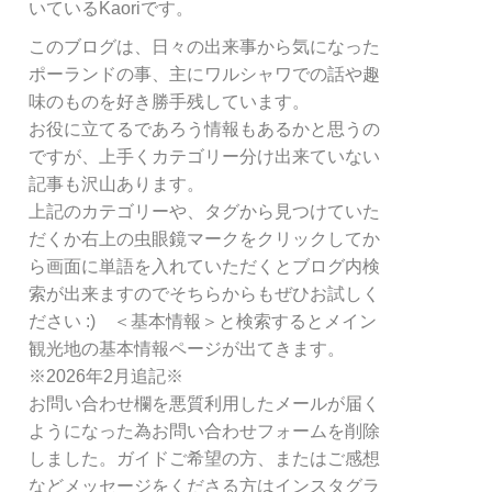
リ
いているKaoriです。
ー
このブログは、日々の出来事から気になった
別
ポーランドの事、主にワルシャワでの話や趣
検
索
味のものを好き勝手残しています。
お役に立てるであろう情報もあるかと思うの
ですが、上手くカテゴリー分け出来ていない
記事も沢山あります。
上記のカテゴリーや、タグから見つけていた
だくか右上の虫眼鏡マークをクリックしてか
ら画面に単語を入れていただくとブログ内検
索が出来ますのでそちらからもぜひお試しく
ださい :) ＜基本情報＞と検索するとメイン
観光地の基本情報ページが出てきます。
※2026年2月追記※
お問い合わせ欄を悪質利用したメールが届く
ようになった為お問い合わせフォームを削除
しました。ガイドご希望の方、またはご感想
などメッセージをくださる方はインスタグラ