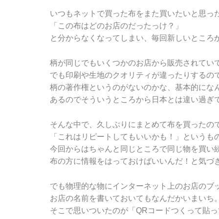
いつもネットで買った布をまた買いたいと思っ
「この布はどのお店のだったっけ？」
と分からなくなってしまい、毎回新しいところ
柄が同じでもいくつかのお店から販売されてい
でも印刷や生地のクオリティが違ったりするの
柄の著作権というのがないのかな、基本的にな
あるのでそういうところから日本とは違い過ぎ
そんな中で、久しぶりにまとめて布を買ったの
「これはリピートしてもいいかも！」というも
今回からはちゃんと同じところで同じ物を買い
布の方に情報をはっておけばいいんだ！と気づ
でも物理的な物にインターネット上のお店のブ
お店の名前を書いておいてもなんだかいまいち
そこで思いついたのが「QRコードつくって貼