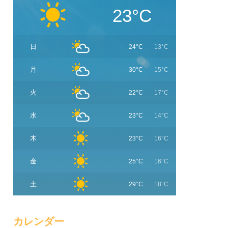
23°C
日
24°C
13°C
月
30°C
15°C
火
22°C
17°C
水
23°C
14°C
木
23°C
16°C
金
25°C
16°C
土
29°C
18°C
カレンダー