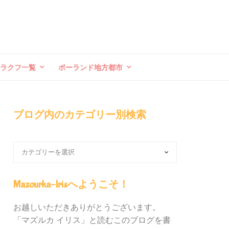
クラクフ一覧
ポーランド地方都市
ブログ内のカテゴリー別検索
ブ
ロ
グ
内
Mazourka-Irisへようこそ！
の
カ
お越しいただきありがとうございます。
テ
「マズルカ イリス」と読むこのブログを書
ゴ