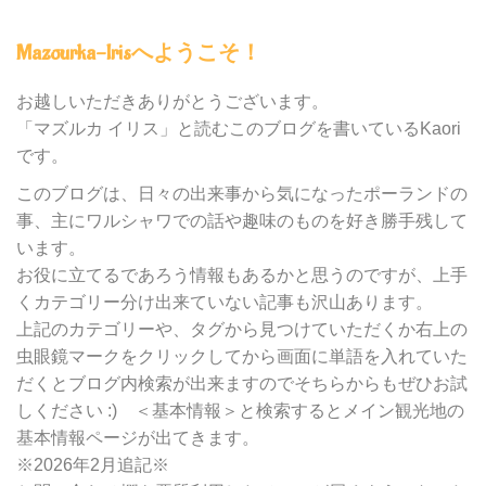
グ
内
Mazourka-Irisへようこそ！
の
カ
テ
お越しいただきありがとうございます。
ゴ
「マズルカ イリス」と読むこのブログを書いているKaori
リ
です。
ー
別
このブログは、日々の出来事から気になったポーランドの
検
事、主にワルシャワでの話や趣味のものを好き勝手残して
索
います。
お役に立てるであろう情報もあるかと思うのですが、上手
くカテゴリー分け出来ていない記事も沢山あります。
上記のカテゴリーや、タグから見つけていただくか右上の
虫眼鏡マークをクリックしてから画面に単語を入れていた
だくとブログ内検索が出来ますのでそちらからもぜひお試
しください :) ＜基本情報＞と検索するとメイン観光地の
基本情報ページが出てきます。
※2026年2月追記※