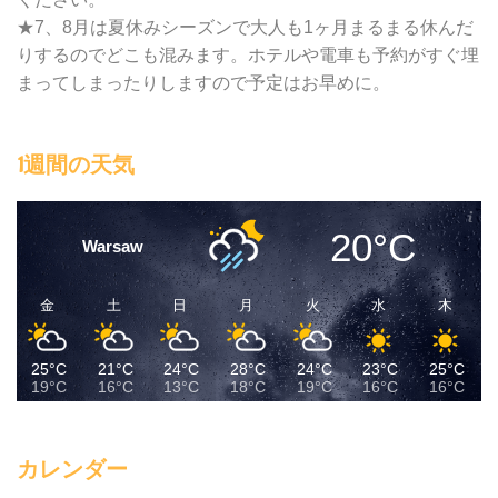
★7、8月は夏休みシーズンで大人も1ヶ月まるまる休んだ
りするのでどこも混みます。ホテルや電車も予約がすぐ埋
まってしまったりしますので予定はお早めに。
1週間の天気
20°C
Warsaw
金
土
日
月
火
水
木
25°C
21°C
24°C
28°C
24°C
23°C
25°C
19°C
16°C
13°C
18°C
19°C
16°C
16°C
カレンダー