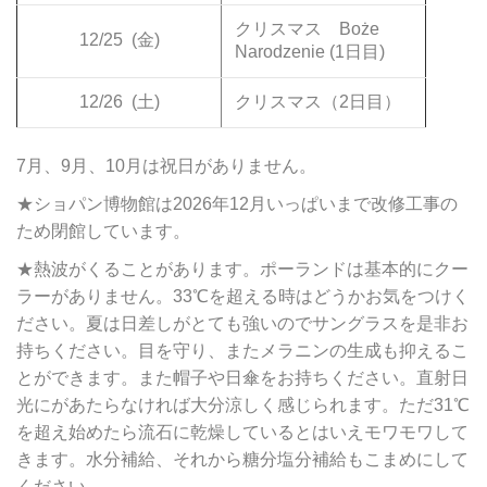
クリスマス Boże
12/25
(金)
Narodzenie (1日目)
12/26
(土)
クリスマス（2日目）
7月、9月、10月は祝日がありません。
★ショパン博物館は2026年12月いっぱいまで改修工事の
ため閉館しています。
★熱波がくることがあります。ポーランドは基本的にクー
ラーがありません。33℃を超える時はどうかお気をつけく
ださい。夏は日差しがとても強いのでサングラスを是非お
持ちください。目を守り、またメラニンの生成も抑えるこ
とができます。また帽子や日傘をお持ちください。直射日
光にがあたらなければ大分涼しく感じられます。ただ31℃
を超え始めたら流石に乾燥しているとはいえモワモワして
きます。水分補給、それから糖分塩分補給もこまめにして
ください。