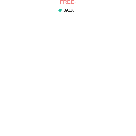
FREE-
39116