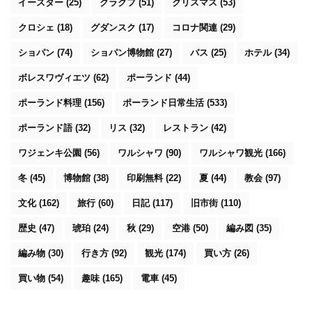
イースター
(25)
クラクフ
(51)
クリスマス
(53)
クロシェ
(18)
グダンスク
(17)
コロナ関連
(29)
ショパン
(74)
ショパン博物館
(27)
バス
(25)
ホテル
(34)
ボレスワヴィエツ
(62)
ポーランド
(44)
ポーランド料理
(156)
ポーランド日常生活
(533)
ポーランド語
(32)
リス
(32)
レストラン
(42)
ワジェンキ公園
(56)
ワルシャワ
(90)
ワルシャワ観光
(166)
冬
(45)
博物館
(38)
印刷無料
(22)
夏
(44)
教会
(97)
文化
(162)
旅行
(60)
日記
(117)
旧市街
(110)
歴史
(47)
琥珀
(24)
秋
(29)
空港
(50)
編み図
(35)
編み物
(30)
行き方
(92)
観光
(174)
買い方
(26)
買い物
(54)
趣味
(165)
電車
(45)