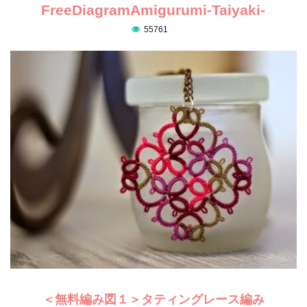
FreeDiagramAmigurumi-Taiyaki-
55761
＜無料編み図１＞タティングレース編み