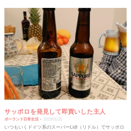
サッポロを発見して即買いした主人
-
ポーランド日常生活
2023/01/25
いつもいくドイツ系のスーパーLidl（リドル）でサッポロ