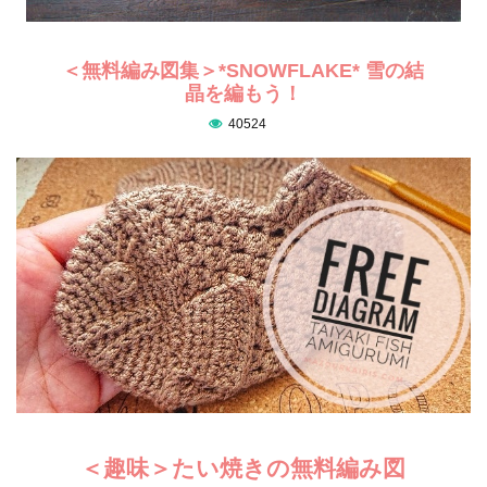
＜無料編み図集＞*SNOWFLAKE* 雪の結
晶を編もう！
40524
＜趣味＞たい焼きの無料編み図