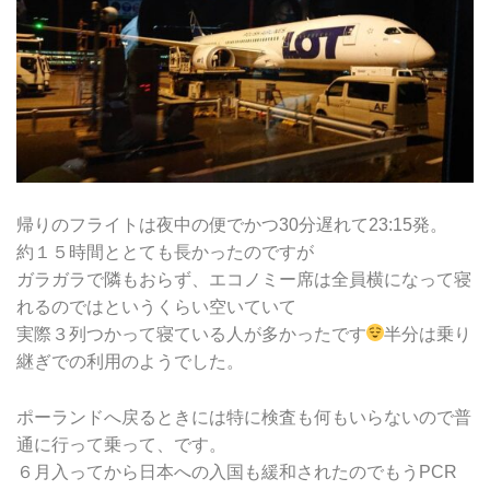
帰りのフライトは夜中の便でかつ30分遅れて23:15発。
約１５時間ととても長かったのですが
ガラガラで隣もおらず、エコノミー席は全員横になって寝
れるのではというくらい空いていて
実際３列つかって寝ている人が多かったです
半分は乗り
継ぎでの利用のようでした。
ポーランドへ戻るときには特に検査も何もいらないので普
通に行って乗って、です。
６月入ってから日本への入国も緩和されたのでもうPCR