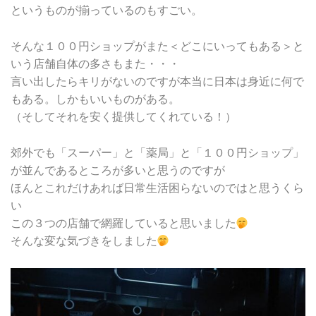
というものが揃っているのもすごい。
そんな１００円ショップがまた＜どこにいってもある＞と
いう店舗自体の多さもまた・・・
言い出したらキリがないのですが本当に日本は身近に何で
もある。しかもいいものがある。
（そしてそれを安く提供してくれている！）
郊外でも「スーパー」と「薬局」と「１００円ショップ」
が並んであるところが多いと思うのですが
ほんとこれだけあれば日常生活困らないのではと思うくら
い
この３つの店舗で網羅していると思いました
そんな変な気づきをしました