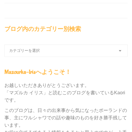
ブログ内のカテゴリー別検索
ブ
ロ
グ
内
Mazourka-Irisへようこそ！
の
カ
テ
お越しいただきありがとうございます。
ゴ
「マズルカ イリス」と読むこのブログを書いているKaori
リ
です。
ー
別
このブログは、日々の出来事から気になったポーランドの
検
事、主にワルシャワでの話や趣味のものを好き勝手残して
索
います。