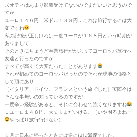
ズオティはあまり影響受けてないのでまだいいと思うので
すが
ユーロ１４６円、米ドル１３８円…これは旅行するには大
変ですね
私の記憶が正しければ一度ユーロが１６８円という時期が
ありまして
そのときにちょうど卒業旅行がかぶってヨーロッパ旅行へ
友達と行ったのですが
すべてが高くて大変だったことがあります
それが初めてのヨーロッパだったのでそれが現地の価格と
して頭にあり
（イタリア、ドイツ、フランスという旅でした）実際今は
そんな事無いの知っているのですが
一度辛い経験があると、それに合わせて強くなりますね
１ユーロ１４８円、大丈夫まだいける。（いや困るよねー
やっぱり旅行行けない）
５月に日本に帰ったときには逆にほぼ満席でした。