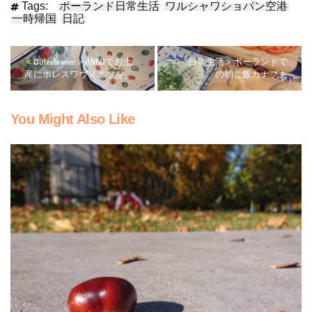
Tags:
ポーランド日常生活
ワルシャワショパン空港
一時帰国
日記
＜Bolesławiec＞ANKOでお土
＜日常生活＞ポーランドで
産にボレスワヴィエツを
の朝ご飯カナプキ
You Might Also Like