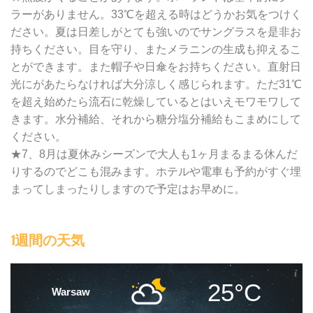
ラーがありません。33℃を超える時はどうかお気をつけく
ださい。夏は日差しがとても強いのでサングラスを是非お
持ちください。目を守り、またメラニンの生成も抑えるこ
とができます。また帽子や日傘をお持ちください。直射日
光にがあたらなければ大分涼しく感じられます。ただ31℃
を超え始めたら流石に乾燥しているとはいえモワモワして
きます。水分補給、それから糖分塩分補給もこまめにして
ください。
★7、8月は夏休みシーズンで大人も1ヶ月まるまる休んだ
りするのでどこも混みます。ホテルや電車も予約がすぐ埋
まってしまったりしますので予定はお早めに。
1週間の天気
25°C
Warsaw