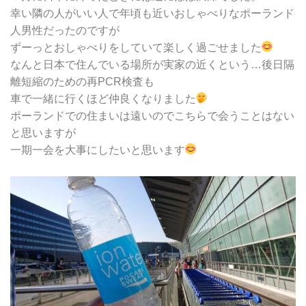
幸い隣の人がいい人で年頃も近いおしゃべりなポーランド
人男性だったのですが
ずーっとおしゃべりをしていて楽しく過ごせました
なんと日本で住んでいる場所が実家の近くという…後日隔
離短縮のための再PCR検査も
車で一緒に行くほど仲良くなりました
ポーランドでの住まいは遠いのでこちらで会うことはない
と思いますが
一期一会を大事にしたいと思います