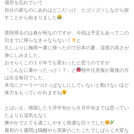
場所を忘れていて
自分の家なのにあれはどこだっけ、とゴソゴソしながら探
すことから始まりました
普段帰るのは春か秋なのですが、今回は予定もあってこの
日までに帰らなきゃならない！
と
久しぶりに梅雨〜夏に帰ったので日本の夏、湿度の高さが
身にしみました。
おそらくこの１０年でも変わったと思うのですが
「こんなに暑かったっけ！？」と
熱中注意報が最後の方
は出る毎日でした。
本当にクーラーつけっぱなしにしていないと動けないほど
体力をもっていかれますね
とはいえ、帰国した５月中旬から６月中旬までは思ってい
たよりも湿気もなく
爽やかでとても過ごしやすく快適な日々でした
最初の１週間は隔離やら実家のごたごたでしばらく大変な