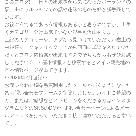
別
このブログは、日々の出来事から気になったポーランドの
検
事、主にワルシャワでの話や趣味のものを好き勝手残して
索
います。
お役に立てるであろう情報もあるかと思うのですが、上手
くカテゴリー分け出来ていない記事も沢山あります。
上記のカテゴリーや、タグから見つけていただくか右上の
虫眼鏡マークをクリックしてから画面に単語を入れていた
だくとブログ内検索が出来ますのでそちらからもぜひお試
しください :) ＜基本情報＞と検索するとメイン観光地の
基本情報ページが出てきます。
※2026年2月追記※
お問い合わせ欄を悪質利用したメールが届くようになった
為お問い合わせフォームを削除しました。ガイドご希望の
方、またはご感想などメッセージをくださる方はインスタ
グラムなどのSNSのDMかお問い合わせページにあるメー
ルアドレスを打っていただき直接ご連絡いただけると幸い
です。