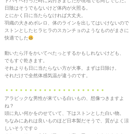
ドバイへ行った時に気付きましたが現地でも同じでした。
日陰はそうでもないけど体内が火照る。
とにかく日に当たらなければ大丈夫。
羽織の大きめボレロ、体のラインを出してはいけないので
ストンとしたヒラヒラのスカンチョのようなものがまさに
快適でした
動いたら汗をかいてべたっとするかもしれないけども、
でもすぐ乾きます。
それよりも日に当たらない方が大事。まずは日除け。
それだけで全然体感気温が違うのです。
＊＊＊＊＊＊＊＊＊＊＊＊＊＊＊＊＊＊＊＊＊
アラビックな男性が来ている白いもの、想像つきますよ
ね？
頭に丸い何かをのせていて、下はストンとした白い物。
ちなみにあれは良いものほど日本製だそうで、質がよく涼
しいそうです☺