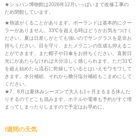
★ショパン博物館は2026年12月いっぱいまで改修工事の
ため閉館しています。
★熱波がくることがあります。ポーランドは基本的にクー
ラーがありません。33℃を超える時はどうかお気をつけく
ださい。夏は日差しがとても強いのでサングラスを是非お
持ちください。目を守り、またメラニンの生成も抑えるこ
とができます。また帽子や日傘をお持ちください。直射日
光にがあたらなければ大分涼しく感じられます。ただ31℃
を超え始めたら流石に乾燥しているとはいえモワモワして
きます。水分補給、それから糖分塩分補給もこまめにして
ください。
★7、8月は夏休みシーズンで大人も1ヶ月まるまる休んだ
りするのでどこも混みます。ホテルや電車も予約がすぐ埋
まってしまったりしますので予定はお早めに。
1週間の天気