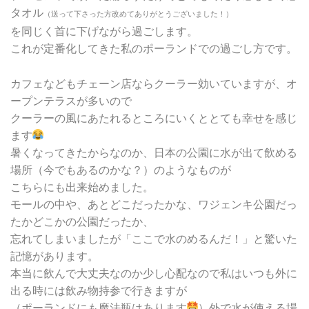
タオル
（送って下さった方改めてありがとうございました！）
を同じく首に下げながら過ごします。
これが定番化してきた私のポーランドでの過ごし方です。
カフェなどもチェーン店ならクーラー効いていますが、オ
ープンテラスが多いので
クーラーの風にあたれるところにいくととても幸せを感じ
ます
暑くなってきたからなのか、日本の公園に水が出て飲める
場所（今でもあるのかな？）のようなものが
こちらにも出来始めました。
モールの中や、あとどこだったかな、ワジェンキ公園だっ
たかどこかの公園だったか、
忘れてしまいましたが「ここで水のめるんだ！」と驚いた
記憶があります。
本当に飲んで大丈夫なのか少し心配なので私はいつも外に
出る時には飲み物持参で行きますが
（ポーランドにも魔法瓶はあります
）外で水が使える場