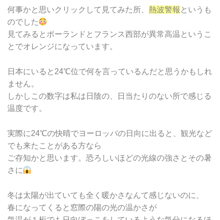
何事かと思いクリックして見てみた所、
熱波警報
というも
のでした
見てみるとポーランドとフランス西部が異常高温というこ
とでオレンジになっています。
日本にいると24℃位で何を言っているんだと思うかもしれ
ません。
しかしこの数字は私は日陰の、日当たりのない所で感じる
温度です。
実際に24℃の快晴でヨーロッパの日向に出ると、観光など
でも来たことがある方なら
ご存知かと思います。恐ろしいほどの光線の強さとその暑
さに
冬は太陽が出ていても全く暖かさなんて感じないのに、
春になってくると窓際の陽の光の温かさが
気温が１桁でも日向ぼっこをしているような気分になるほ