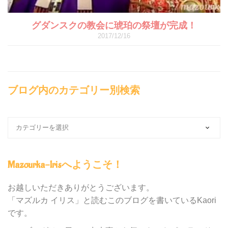
グダンスクの教会に琥珀の祭壇が完成！
2017/12/16
ブログ内のカテゴリー別検索
ブ
ロ
グ
内
Mazourka-Irisへようこそ！
の
カ
テ
お越しいただきありがとうございます。
ゴ
「マズルカ イリス」と読むこのブログを書いているKaori
リ
です。
ー