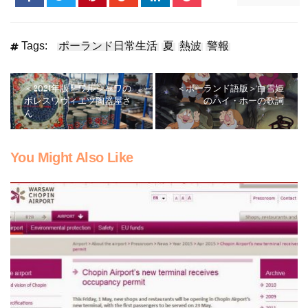
Tags:
ポーランド日常生活
夏
熱波
警報
＜2021年版＞ワルシャワの
＜ポーランド語版＞白雪姫
ボレスワヴィエツ陶器屋さ
のハイ・ホーの歌詞
ん
You Might Also Like