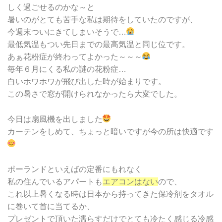
しく過ごせるのかな～と
暑いのがとても苦手な私は期待をしていたのですが、
今週末ついにきてしまいそうで…
最低気温もつい先日までの最高気温と同じ位です。
あぁ花粉症が終わってよかった～～～
毎年６月にくる私の謎の花粉症…
白いホワホワが飛び出した時が始まりです。
この暑さで窓が開けられなかったら大変でした。
今日は扇風機を出しました
カーテンをしめて、ちょっと暗いですが今の所は快適です
ポーランドといえばの定番にもれなく
私の住んでいるアパートも
エアコンはない
ので、
これ以上暑くなる時は日本から持ってきた保冷剤をタオル
に巻いて首に当てるか、
プレゼントで頂いた濡らすだけでとても冷たく感じる冷感