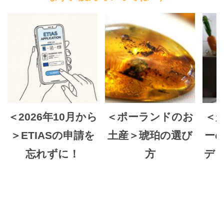
＜2026年10月から
＜ポーランドのお
＜
＞ETIASの申請を
土産＞琥珀の選び
ー
忘れずに！
方
デ