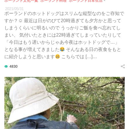
-
ポーランド文化一覧
ポーランド料理
ポーランド日常生活
2021/05/31
ポーランドのホットドッグはスリムな縦型なのをご存知で
すか？☺ 最近は日がのびて20時過ぎても夕方かと思って
しまうくらいに明るいので うっかりご飯を食べ忘れてし
まい、 気付いたときには22時過ぎてしまっていたりして
「今日はもう遅いからじゃあ今夜はホットドッグで…」
となる事が増えてきました
そんなある日の夜食をもと
に紹介しようと思います
こちらでは […]…
4830