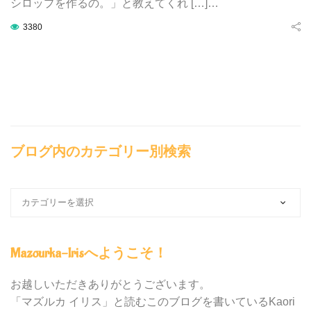
シロップを作るの。」と教えてくれ […]…
3380
ブログ内のカテゴリー別検索
ブ
ロ
グ
内
Mazourka-Irisへようこそ！
の
カ
テ
お越しいただきありがとうございます。
ゴ
「マズルカ イリス」と読むこのブログを書いているKaori