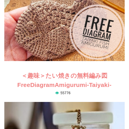
＜趣味＞たい焼きの無料編み図
FreeDiagramAmigurumi-Taiyaki-
55776