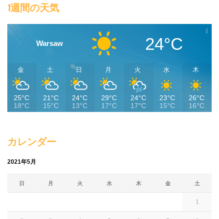
1週間の天気
24°C
Warsaw
金
土
日
月
火
水
木
25°C
21°C
24°C
29°C
24°C
23°C
26°C
18°C
15°C
13°C
17°C
17°C
15°C
16°C
カレンダー
2021年5月
日
月
火
水
木
金
土
1