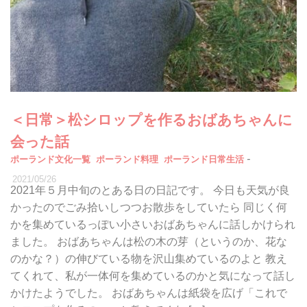
＜日常＞松シロップを作るおばあちゃんに
会った話
-
ポーランド文化一覧
ポーランド料理
ポーランド日常生活
2021/05/26
2021年５月中旬のとある日の日記です。 今日も天気が良
かったのでごみ拾いしつつお散歩をしていたら 同じく何
かを集めているっぽい小さいおばあちゃんに話しかけられ
ました。 おばあちゃんは松の木の芽（というのか、花な
のかな？）の伸びている物を沢山集めているのよと 教え
てくれて、私が一体何を集めているのかと気になって話し
かけたようでした。 おばあちゃんは紙袋を広げ「これで