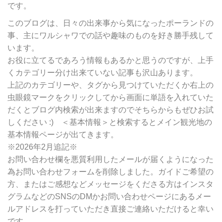
リ
です。
ー
別
このブログは、日々の出来事から気になったポーランドの
検
事、主にワルシャワでの話や趣味のものを好き勝手残して
索
います。
お役に立てるであろう情報もあるかと思うのですが、上手
くカテゴリー分け出来ていない記事も沢山あります。
上記のカテゴリーや、タグから見つけていただくか右上の
虫眼鏡マークをクリックしてから画面に単語を入れていた
だくとブログ内検索が出来ますのでそちらからもぜひお試
しください :) ＜基本情報＞と検索するとメイン観光地の
基本情報ページが出てきます。
※2026年2月追記※
お問い合わせ欄を悪質利用したメールが届くようになった
為お問い合わせフォームを削除しました。ガイドご希望の
方、またはご感想などメッセージをくださる方はインスタ
グラムなどのSNSのDMかお問い合わせページにあるメー
ルアドレスを打っていただき直接ご連絡いただけると幸い
です。