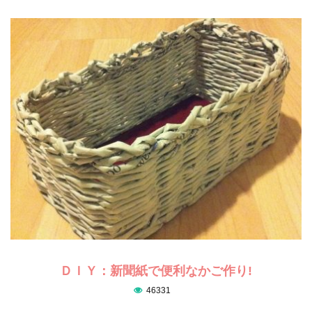
ＤＩＹ：新聞紙で便利なかご作り!
46331