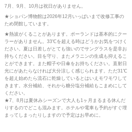
7月、9月、10月は祝日がありません。
★ショパン博物館は2026年12月いっぱいまで改修工事の
ため閉館しています。
★熱波がくることがあります。ポーランドは基本的にクー
ラーがありません。33℃を超える時はどうかお気をつけく
ださい。夏は日差しがとても強いのでサングラスを是非お
持ちください。目を守り、またメラニンの生成も抑えるこ
とができます。また帽子や日傘をお持ちください。直射日
光にがあたらなければ大分涼しく感じられます。ただ31℃
を超え始めたら流石に乾燥しているとはいえモワモワして
きます。水分補給、それから糖分塩分補給もこまめにして
ください。
★7、8月は夏休みシーズンで大人も1ヶ月まるまる休んだ
りするのでどこも混みます。ホテルや電車も予約がすぐ埋
まってしまったりしますので予定はお早めに。