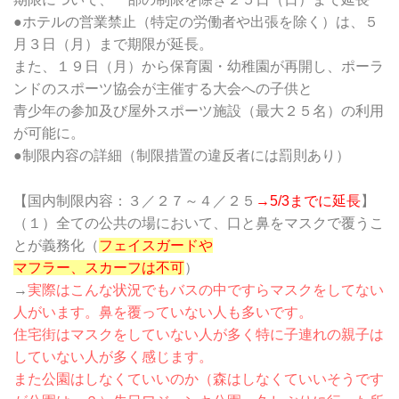
●ホテルの営業禁止（特定の労働者や出張を除く）は、５
月３日（
月）まで期限が延長。
また、１９日（月）から保育園・幼
稚園が再開し、ポーラ
ンドのスポーツ協会が主催する大会への子供
と
青少年の参加及び屋外スポーツ施設（最大２５名）
の利用
が可能に。
●制限内容の詳細（制限措置の違反者には罰則あり）
【国内制限内容：３／２７～４／２５
→5/3までに延長
】
（１）全ての公共の場において、口と鼻をマスクで覆うこ
とが義務化（
フェイスガードや
マフラー、スカーフは不可
）
→
実際はこんな状況でもバスの中ですらマスクをしてない
人がいます。鼻を覆っていない人も多いです。
住宅街はマスクをしていない人が多く特に子連れの親子は
していない人が多く感じます。
また公園はしなくていいのか（森はしなくていいそうです