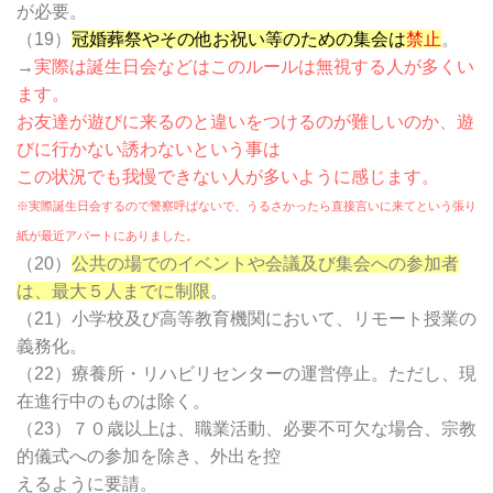
が必要。
（19）
冠婚葬祭やその他お祝い等のための集会は
禁止
。
→
実際は誕生日会などはこのルールは無視する人が多くい
ます。
お友達が遊びに来るのと違いをつけるのが難しいのか、遊
びに行かない誘わないという事は
この状況でも我慢できない人が多いように感じます。
※実際誕生日会するので警察呼ばないで、うるさかったら直接言いに来てという張り
紙が最近アパートにありました。
（20）
公共の場でのイベントや会議及び集会への参加者
は、最大５人までに制限
。
（21）小学校及び高等教育機関において、リモート授業の
義務化。
（22）療養所・リハビリセンターの運営停止。ただし、現
在進行中のものは除く。
（23）７０歳以上は、職業活動、必要不可欠な場合、宗教
的儀式への参加を除き、外出を控
えるように要請。