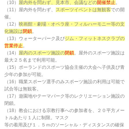
（10）
屋内外を問わず、見本市、会議などの
開催禁止
。
（11）屋内外を問わず、
スポーツイベントは無観客
での開
催。
（12）
映画館・劇場・オペラ座・フィルハーモニー等の文
化施設は
閉鎖
。
（13）ウォーターパーク及び
ジム・フィットネスクラブの
営業停止
。
（14）
屋内のスポーツ施設の
閉鎖
。屋外のスポーツ施設は
最大２５名まで利用可能。
（15）ポーランドのスポーツ協会主催の大会へ子供及び青
少年の参加が可能。
（16）職業スポーツ選手のみスポーツ施設の利用は可能で
試合等は無観客。
（17）遊園地やテーマパーク等のレクリエーション施設の
閉鎖。
（18）教会における宗教行事への参加者を、２０平方メー
トルあたり１人に制限。マスク
等の着用及び１．５ｍのソーシャル・ディスタンスの確保