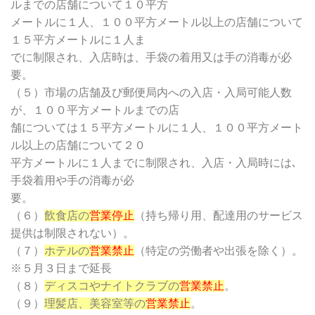
ルまでの店舗について１０平方
メートルに１人、１００平方メートル以上の店舗について
１５平方メートルに１人ま
でに制限され、入店時は、手袋の着用又は手の消毒が必
要。
（５）市場の店舗及び郵便局内への入店・入局可能人数
が、１００平方メートルまでの店
舗については１５平方メートルに１人、１００平方メート
ル以上の店舗について２０
平方メートルに１人までに制限され、入店・入局時には､
手袋着用や手の消毒が必
要。
（６）
飲食店の
営業停止
（持ち帰り用、配達用のサービス
提供は制限されない）。
（７）
ホテルの
営業禁止
（特定の労働者や出張を除く）。
※５月３日まで延長
（８）
ディスコやナイトクラブの
営業禁止
。
（９）
理髪店、美容室等の
営業禁止
。