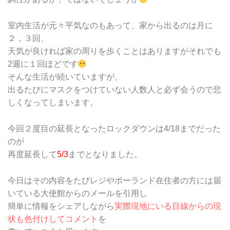
室内生活が元々平気なのもあって、家から出るのは月に
２，３回、
天気が良ければ家の周りを歩くことはありますがそれでも
2週に１回ほどです
そんな生活が続いていますが、
出るたびにマスクをつけていない人数人と必ず会うので悲
しくなってしまいます。
今回２度目の延長となったロックダウンは4/18までだった
のが
再度延長して
5/3
までとなりました。
今日はその内容をたびレジやポーランド在住者の方には届
いている大使館からのメールを引用し
簡単に情報をシェアしながら
実際現地にいる目線からの現
状も色付けしてコメント
を