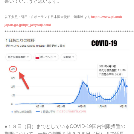
書いていこうと思います。
以下参照・引用：在ポーランド日本国大使館 領事班 より
https://www.pl.emb-
japan.
go.jp/itpr_ja/ryouji.html
************************************************************************
●１８
日（日）までとしているCOVID-19国
内制限措置の
期限について、一部の制限を除き２５日（日）まで延
長