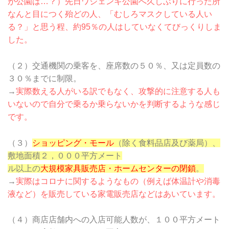
が公園は…？）先日ワジェンキ公園へ久しぶりに行った所
なんと目につく殆どの人、「むしろマスクしている人い
る？」と思う程、約95％の人はしていなくてびっくりしま
した。
（２）交通機関の乗客を、座席数の５０％、又は定員数の
３０％までに制限。
→
実際数える人がいる訳でもなく、攻撃的に注意する人も
いないので自分で乗るか乗らないかを判断するような感じ
です。
（３）
ショッピング・モール
（除く食料品店及び薬局）、
敷地面積２，０００平方メート
ル以上の
大規模家具販売店・ホームセンターの閉鎖
。
→
実際はコロナに関するようなもの（例えば体温計や消毒
液など）を販売している家電販売店などはあいています。
（４）商店店舗内への入店可能人数が、１００平方メート