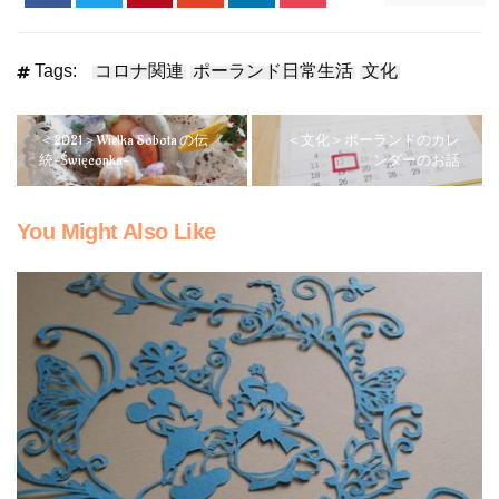
Tags:
コロナ関連
ポーランド日常生活
文化
＜2021＞Wielka Sobota の伝
＜文化＞ポーランドのカレ
統-Święconka-
ンダーのお話
You Might Also Like