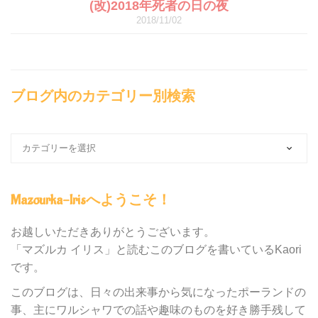
(改)2018年死者の日の夜
2018/11/02
ブログ内のカテゴリー別検索
ブ
ロ
グ
内
Mazourka-Irisへようこそ！
の
カ
テ
お越しいただきありがとうございます。
ゴ
「マズルカ イリス」と読むこのブログを書いているKaori
リ
です。
ー
別
このブログは、日々の出来事から気になったポーランドの
検
事、主にワルシャワでの話や趣味のものを好き勝手残して