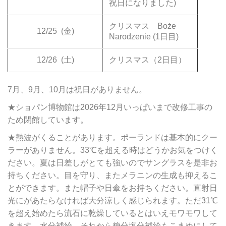
祝日になりました)
クリスマス Boże
12/25
(金)
Narodzenie (1日目)
12/26
(土)
クリスマス（2日目）
7月、9月、10月は祝日がありません。
★ショパン博物館は2026年12月いっぱいまで改修工事の
ため閉館しています。
★熱波がくることがあります。ポーランドは基本的にクー
ラーがありません。33℃を超える時はどうかお気をつけく
ださい。夏は日差しがとても強いのでサングラスを是非お
持ちください。目を守り、またメラニンの生成も抑えるこ
とができます。また帽子や日傘をお持ちください。直射日
光にがあたらなければ大分涼しく感じられます。ただ31℃
を超え始めたら流石に乾燥しているとはいえモワモワして
きます。水分補給、それから糖分塩分補給もこまめにして