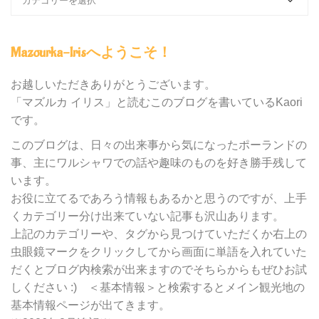
ロ
グ
内
Mazourka-Irisへようこそ！
の
カ
テ
お越しいただきありがとうございます。
ゴ
「マズルカ イリス」と読むこのブログを書いているKaori
リ
です。
ー
別
このブログは、日々の出来事から気になったポーランドの
検
事、主にワルシャワでの話や趣味のものを好き勝手残して
索
います。
お役に立てるであろう情報もあるかと思うのですが、上手
くカテゴリー分け出来ていない記事も沢山あります。
上記のカテゴリーや、タグから見つけていただくか右上の
虫眼鏡マークをクリックしてから画面に単語を入れていた
だくとブログ内検索が出来ますのでそちらからもぜひお試
しください :) ＜基本情報＞と検索するとメイン観光地の
基本情報ページが出てきます。