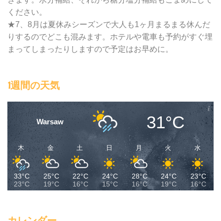
ください。
★7、8月は夏休みシーズンで大人も1ヶ月まるまる休んだ
りするのでどこも混みます。ホテルや電車も予約がすぐ埋
まってしまったりしますので予定はお早めに。
1週間の天気
31°C
Warsaw
木
金
土
日
月
火
水
33°C
25°C
22°C
24°C
28°C
24°C
23°C
23°C
19°C
16°C
15°C
16°C
19°C
16°C