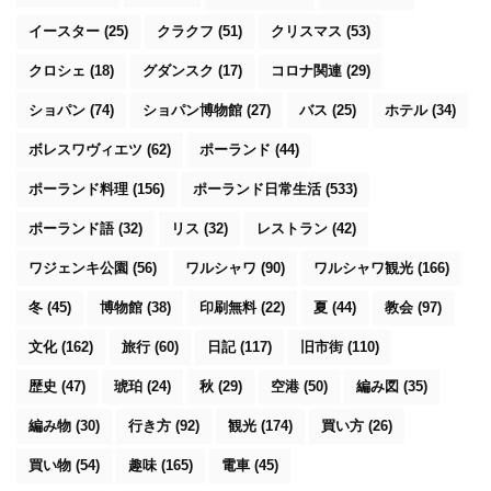
イースター
(25)
クラクフ
(51)
クリスマス
(53)
クロシェ
(18)
グダンスク
(17)
コロナ関連
(29)
ショパン
(74)
ショパン博物館
(27)
バス
(25)
ホテル
(34)
ボレスワヴィエツ
(62)
ポーランド
(44)
ポーランド料理
(156)
ポーランド日常生活
(533)
ポーランド語
(32)
リス
(32)
レストラン
(42)
ワジェンキ公園
(56)
ワルシャワ
(90)
ワルシャワ観光
(166)
冬
(45)
博物館
(38)
印刷無料
(22)
夏
(44)
教会
(97)
文化
(162)
旅行
(60)
日記
(117)
旧市街
(110)
歴史
(47)
琥珀
(24)
秋
(29)
空港
(50)
編み図
(35)
編み物
(30)
行き方
(92)
観光
(174)
買い方
(26)
買い物
(54)
趣味
(165)
電車
(45)