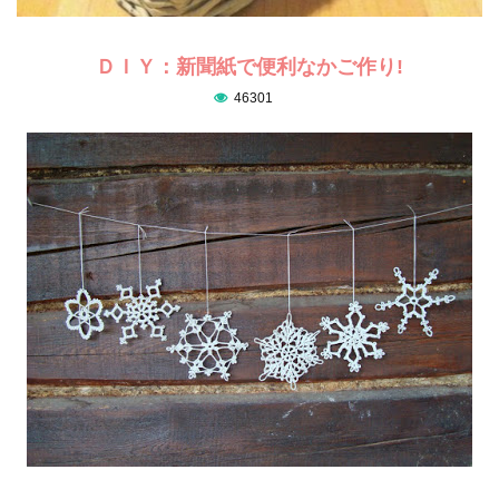
ＤＩＹ：新聞紙で便利なかご作り!
46301