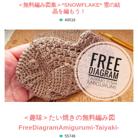
＜無料編み図集＞*SNOWFLAKE* 雪の結
晶を編もう！
40516
＜趣味＞たい焼きの無料編み図
FreeDiagramAmigurumi-Taiyaki-
55746