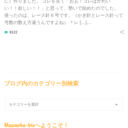
に）作りました。 コレを見て「おぉ！コレはかわい
い！！欲しい！！」と思って、勢いで始めたのでした。
使ったのは、レース針６号です。（かぎ針とレース針って
号数の数え方違うんですよね） ＊レ […]…
9122
ブログ内のカテゴリー別検索
ブ
ロ
グ
内
Mazourka-Irisへようこそ！
の