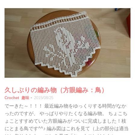
久しぶりの編み物（方眼編み：鳥）
-
Crochet
趣味
2015/08/25
でーきた～！！！ 最近編み物をゆっくりする時間がなか
ったのですが、 やっぱりやりたくなる編み物。 ちょこち
ょことすすめていた方眼編みが ついに完成しました！枝
にとまる鳥です^^♪ 編み図はこれを見て（上の部分は適当