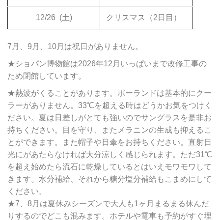
12/26
(土)
クリスマス（2日目）
7月、9月、10月は祝日がありません。
★ショパン博物館は2026年12月いっぱいまで改修工事の
ため閉館しています。
★熱波がくることがあります。ポーランドは基本的にクー
ラーがありません。33℃を超える時はどうかお気をつけく
ださい。夏は日差しがとても強いのでサングラスを是非お
持ちください。目を守り、またメラニンの生成も抑えるこ
とができます。また帽子や日傘をお持ちください。直射日
光にがあたらなければ大分涼しく感じられます。ただ31℃
を超え始めたら流石に乾燥しているとはいえモワモワして
きます。水分補給、それから糖分塩分補給もこまめにして
ください。
★7、8月は夏休みシーズンで大人も1ヶ月まるまる休んだ
りするのでどこも混みます。ホテルや電車も予約がすぐ埋