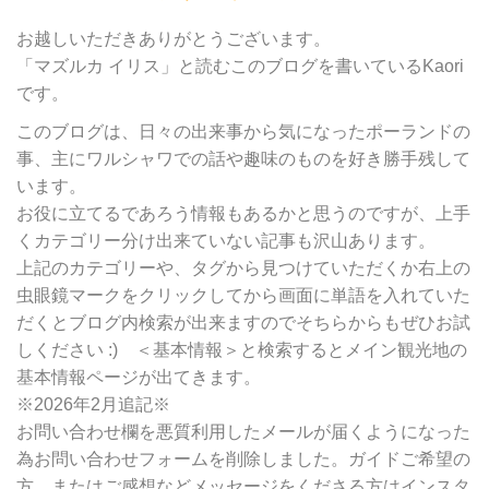
カ
テ
お越しいただきありがとうございます。
ゴ
「マズルカ イリス」と読むこのブログを書いているKaori
リ
です。
ー
別
このブログは、日々の出来事から気になったポーランドの
検
事、主にワルシャワでの話や趣味のものを好き勝手残して
索
います。
お役に立てるであろう情報もあるかと思うのですが、上手
くカテゴリー分け出来ていない記事も沢山あります。
上記のカテゴリーや、タグから見つけていただくか右上の
虫眼鏡マークをクリックしてから画面に単語を入れていた
だくとブログ内検索が出来ますのでそちらからもぜひお試
しください :) ＜基本情報＞と検索するとメイン観光地の
基本情報ページが出てきます。
※2026年2月追記※
お問い合わせ欄を悪質利用したメールが届くようになった
為お問い合わせフォームを削除しました。ガイドご希望の
方、またはご感想などメッセージをくださる方はインスタ