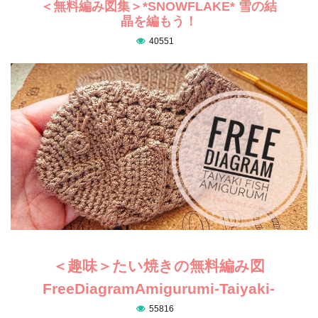
＜無料編み図集＞*SNOWFLAKE* 雪の結
晶を編もう！
40551
＜趣味＞たい焼きの無料編み図
FreeDiagramAmigurumi-Taiyaki-
55816