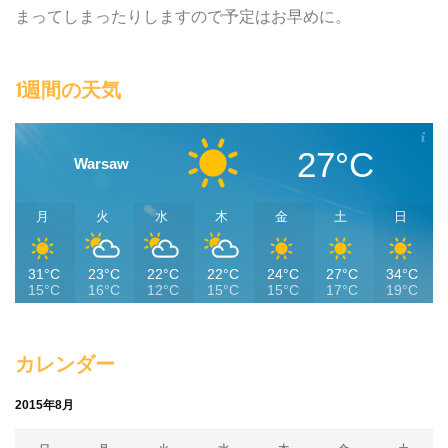
まってしまったりしますので予定はお早めに。
1週間の天気
27°C
Warsaw
月
火
水
木
金
土
日
31°C
23°C
22°C
22°C
24°C
27°C
34°C
15°C
16°C
12°C
15°C
15°C
17°C
19°C
カレンダー
2015年8月