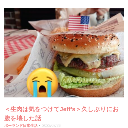
＜生肉は気をつけてJeff’s＞久しぶりにお
腹を壊した話
-
ポーランド日常生活
2023/02/26