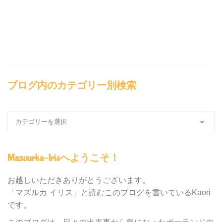
ブログ内のカテゴリー別検索
ブ
ロ
グ
内
Mazourka-Irisへようこそ！
の
カ
テ
お越しいただきありがとうございます。
ゴ
「マズルカ イリス」と読むこのブログを書いているKaori
リ
です。
ー
別