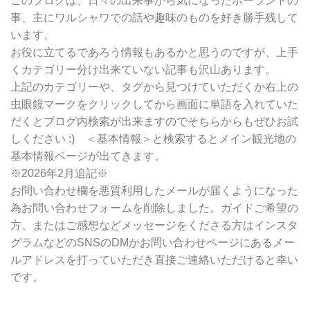
このブログは、日々の出来事から気になったポーランドの
検
事、主にワルシャワでの話や趣味のものを好き勝手残して
索
います。
お役に立てるであろう情報もあるかと思うのですが、上手
くカテゴリー分け出来ていない記事も沢山あります。
上記のカテゴリーや、タグから見つけていただくか右上の
虫眼鏡マークをクリックしてから画面に単語を入れていた
だくとブログ内検索が出来ますのでそちらからもぜひお試
しください :) ＜基本情報＞と検索するとメイン観光地の
基本情報ページが出てきます。
※2026年2月追記※
お問い合わせ欄を悪質利用したメールが届くようになった
為お問い合わせフォームを削除しました。ガイドご希望の
方、またはご感想などメッセージをくださる方はインスタ
グラムなどのSNSのDMかお問い合わせページにあるメー
ルアドレスを打っていただき直接ご連絡いただけると幸い
です。