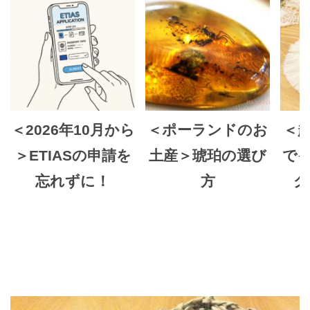
＜2026年10月から
＜ポーランドのお
＜
＞ETIASの申請を
土産＞琥珀の選び
で
忘れずに！
方
グ