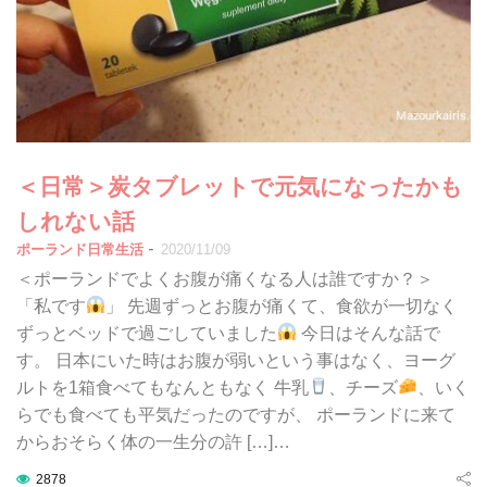
＜日常＞炭タブレットで元気になったかも
しれない話
-
ポーランド日常生活
2020/11/09
＜ポーランドでよくお腹が痛くなる人は誰ですか？＞
「私です
」 先週ずっとお腹が痛くて、食欲が一切なく
ずっとベッドで過ごしていました
今日はそんな話で
す。 日本にいた時はお腹が弱いという事はなく、ヨーグ
ルトを1箱食べてもなんともなく 牛乳
、チーズ
、いく
らでも食べても平気だったのですが、 ポーランドに来て
からおそらく体の一生分の許 […]…
2878