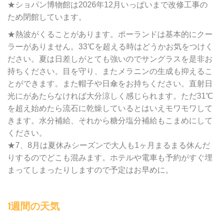
★ショパン博物館は2026年12月いっぱいまで改修工事の
ため閉館しています。
★熱波がくることがあります。ポーランドは基本的にクー
ラーがありません。33℃を超える時はどうかお気をつけく
ださい。夏は日差しがとても強いのでサングラスを是非お
持ちください。目を守り、またメラニンの生成も抑えるこ
とができます。また帽子や日傘をお持ちください。直射日
光にがあたらなければ大分涼しく感じられます。ただ31℃
を超え始めたら流石に乾燥しているとはいえモワモワして
きます。水分補給、それから糖分塩分補給もこまめにして
ください。
★7、8月は夏休みシーズンで大人も1ヶ月まるまる休んだ
りするのでどこも混みます。ホテルや電車も予約がすぐ埋
まってしまったりしますので予定はお早めに。
1週間の天気