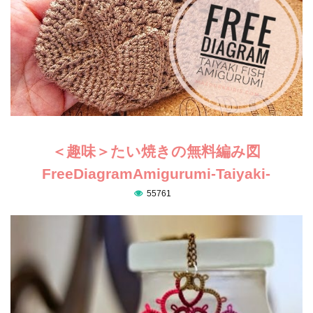
＜趣味＞たい焼きの無料編み図
FreeDiagramAmigurumi-Taiyaki-
55761