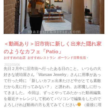
＜動画あり＞旧市街に新しく出来た隠れ家
のようなカフェ「Patio」
-
おすすめのお店
おすすめレストラン
ポーランド日常生活
2022/03/06
先日２月中に旧市街へ行ったある日のこと。 いつもの大
好きな琥珀屋さん「Warsaw Jewelry」さんに用事があっ
て行った時に 「新しいカフェ出来たけど中がとても素敵
だから見に行ってみない？」 と誘われ、お邪魔しに行っ
てきました。 今回は、ずっとやってみたかった動画編集
を最近チャレンジして初めて パソコンで編集をしたので
よろしければ動画の方も見てみてください
（最後に埋