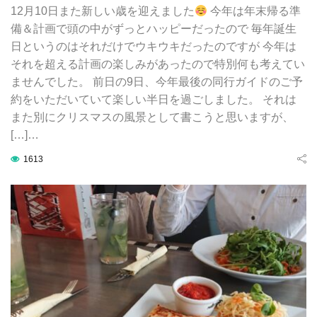
12月10日また新しい歳を迎えました
今年は年末帰る準
備＆計画で頭の中がずっとハッピーだったので 毎年誕生
日というのはそれだけでウキウキだったのですが 今年は
それを超える計画の楽しみがあったので特別何も考えてい
ませんでした。 前日の9日、今年最後の同行ガイドのご予
約をいただいていて楽しい半日を過ごしました。 それは
また別にクリスマスの風景として書こうと思いますが、
[…]…
1613