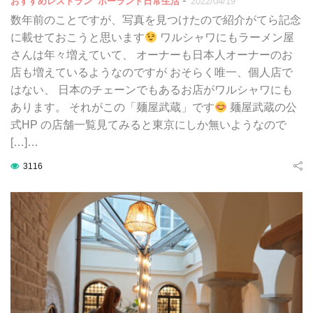
-
おすすめレストラン
ポーランド日常生活
2022/04/19
数年前のことですが、写真を見つけたので紹介がてら記念
に載せておこうと思います
ワルシャワにもラーメン屋
さんは年々増えていて、 オーナーも日本人オーナーのお
店も増えているようなのですが おそらく唯一、個人店で
はない、 日本のチェーンでもあるお店がワルシャワにも
あります。 それがこの「麺屋武蔵」です
麺屋武蔵の公
式HP の店舗一覧見てみると東京にしか無いようなので
[…]…
3116