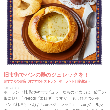
旧市街でパンの器のジュレックを！
-
おすすめのお店
おすすめレストラン
ポーランド日常生活
2019/08/30
ポーランド料理の中でポピュラーなものと言えば、餃子の
形に似た「Pierogiピエロギ」ですが、 もうひとつのポー
ランド料理といえば「żurekジュレック」！ żur(ジュル)と