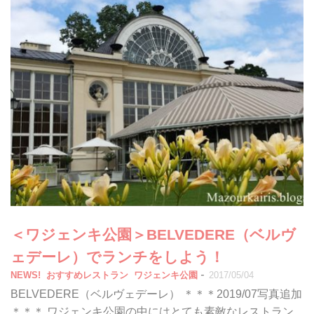
＜ワジェンキ公園＞BELVEDERE（ベルヴ
ェデーレ）でランチをしよう！
-
NEWS!
おすすめレストラン
ワジェンキ公園
2017/05/04
BELVEDERE（ベルヴェデーレ） ＊＊＊2019/07写真追加
＊＊＊ ワジェンキ公園の中にはとても素敵なレストラン