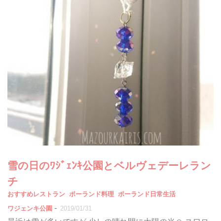
雪の日のﾜｼﾞｪﾝｷ公園とベルヴェデーレラン
チ
おすすめレストラン
ポーランド料理
ポーランド日常生活
-
ワジェンキ公園
2019/01/31