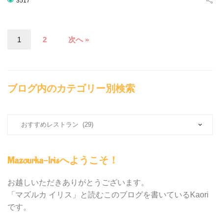
3517
1
2
次へ »
ブログ内のカテゴリー別検索
ブ
ロ
グ
内
Mazourka-Irisへようこそ！
の
カ
テ
お越しいただきありがとうございます。
ゴ
「マズルカ イリス」と読むこのブログを書いているKaori
リ
です。
ー