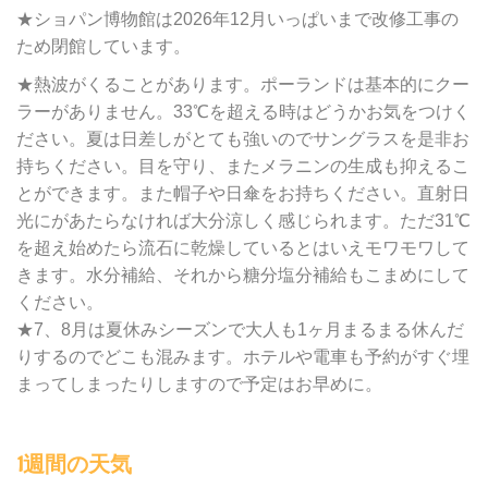
★ショパン博物館は2026年12月いっぱいまで改修工事の
ため閉館しています。
★熱波がくることがあります。ポーランドは基本的にクー
ラーがありません。33℃を超える時はどうかお気をつけく
ださい。夏は日差しがとても強いのでサングラスを是非お
持ちください。目を守り、またメラニンの生成も抑えるこ
とができます。また帽子や日傘をお持ちください。直射日
光にがあたらなければ大分涼しく感じられます。ただ31℃
を超え始めたら流石に乾燥しているとはいえモワモワして
きます。水分補給、それから糖分塩分補給もこまめにして
ください。
★7、8月は夏休みシーズンで大人も1ヶ月まるまる休んだ
りするのでどこも混みます。ホテルや電車も予約がすぐ埋
まってしまったりしますので予定はお早めに。
1週間の天気