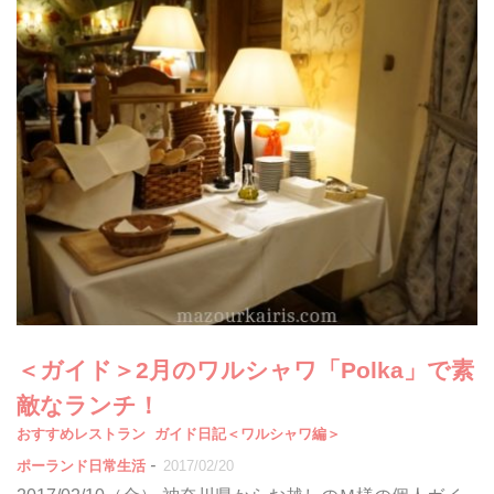
＜ガイド＞2月のワルシャワ「Polka」で素
敵なランチ！
おすすめレストラン
ガイド日記＜ワルシャワ編＞
-
ポーランド日常生活
2017/02/20