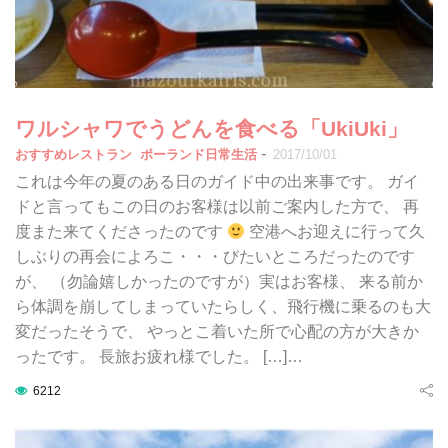
ワルシャワでうどんを食べる「UkiUki」
-
おすすめレストラン
ポーランド日常生活
2017/10/01
これは今年の夏のある日のガイド中の出来事です。 ガイ
ドと言ってもこの日のお客様は以前ご案内した方で、 再
度また来てくださったのです
空港へお迎えに行って久
しぶりの再会によろこ・・・びたいところだったのです
が、 （勿論嬉しかったのですが）実はお客様、 来る前か
ら体調を崩してしまっていたらしく、飛行機に乗るのも大
変だったそうで、 やっとこ着いた所で心配の方が大きか
ったです。 長旅お疲れ様でした。 […]…
6212