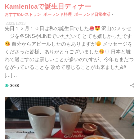
Kamienicaで誕生日ディナー
-
おすすめレストラン
ポーランド料理
ポーランド日常生活
2021/12/13
先日１２月１０日は私の誕生日でした
沢山のメッセ
ージを各SNSやLINEでいただいて とても嬉しかったです
自分からアピールしたのもありますが
メッセージを
くださった皆様、ありがとうございました
♡ 日本と離
れて過ごすのは寂しいことが多いのですが、今年もまだつ
ながっていることを 改めて感じることが出来ました&#
[…]…
3038