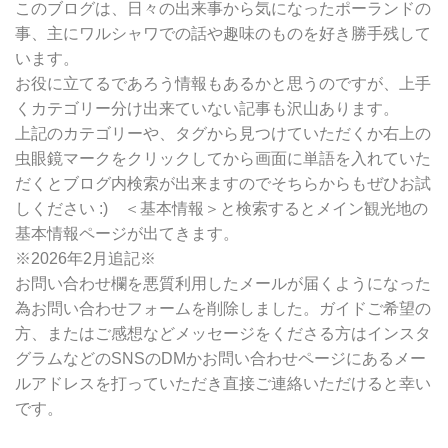
別
このブログは、日々の出来事から気になったポーランドの
検
事、主にワルシャワでの話や趣味のものを好き勝手残して
索
います。
お役に立てるであろう情報もあるかと思うのですが、上手
くカテゴリー分け出来ていない記事も沢山あります。
上記のカテゴリーや、タグから見つけていただくか右上の
虫眼鏡マークをクリックしてから画面に単語を入れていた
だくとブログ内検索が出来ますのでそちらからもぜひお試
しください :) ＜基本情報＞と検索するとメイン観光地の
基本情報ページが出てきます。
※2026年2月追記※
お問い合わせ欄を悪質利用したメールが届くようになった
為お問い合わせフォームを削除しました。ガイドご希望の
方、またはご感想などメッセージをくださる方はインスタ
グラムなどのSNSのDMかお問い合わせページにあるメー
ルアドレスを打っていただき直接ご連絡いただけると幸い
です。