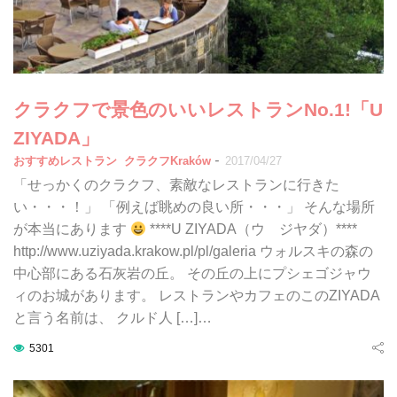
クラクフで景色のいいレストランNo.1!「U
ZIYADA」
-
おすすめレストラン
クラクフKraków
2017/04/27
「せっかくのクラクフ、素敵なレストランに行きた
い・・・！」 「例えば眺めの良い所・・・」 そんな場所
が本当にあります
****U ZIYADA（ウ ジヤダ）****
http://www.uziyada.krakow.pl/pl/galeria ウォルスキの森の
中心部にある石灰岩の丘。 その丘の上にプシェゴジャウ
ィのお城があります。 レストランやカフェのこのZIYADA
と言う名前は、 クルド人 […]…
5301