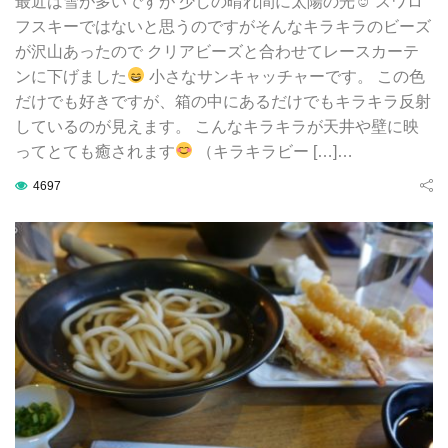
最近は雪が多いですが 少しの晴れ間に太陽の光☺ スワロ
フスキーではないと思うのですがそんなキラキラのビーズ
が沢山あったので クリアビーズと合わせてレースカーテ
ンに下げました
小さなサンキャッチャーです。 この色
だけでも好きですが、箱の中にあるだけでもキラキラ反射
しているのが見えます。 こんなキラキラが天井や壁に映
ってとても癒されます
（キラキラビー […]…
4697