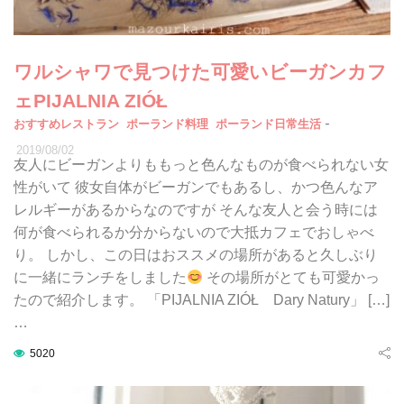
ワルシャワで見つけた可愛いビーガンカフ
ェPIJALNIA ZIÓŁ
-
おすすめレストラン
ポーランド料理
ポーランド日常生活
2019/08/02
友人にビーガンよりももっと色んなものが食べられない女
性がいて 彼女自体がビーガンでもあるし、かつ色んなア
レルギーがあるからなのですが そんな友人と会う時には
何が食べられるか分からないので大抵カフェでおしゃべ
り。 しかし、この日はおススメの場所があると久しぶり
に一緒にランチをしました
その場所がとても可愛かっ
たので紹介します。 「PIJALNIA ZIÓŁ Dary Natury」 […]
…
5020