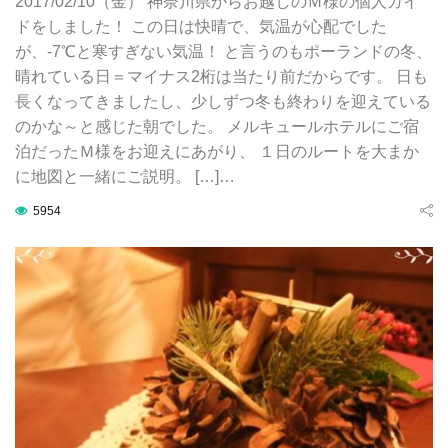
2017/02/10（金） 神奈川県からお越しのＭ様の個人ガイ
ドをしました！ この日は快晴で、気温が心配でした
が、-7℃と寒すぎない気温！ と言うのもポーランドの冬、
晴れている日＝マイナス2桁は当たり前だからです。 日も
長くなってきましたし、少しずつ冬も終わりを迎えている
のかな～と感じた朝でした。 メルキュールホテルにご宿
泊だったＭ様をお迎えにあがり、 １日のルートを大まか
に地図と一緒にご説明。 […]…
5954