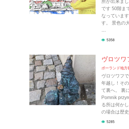
所が出来まし
です 50階
なっています
す。 景色の
…
5358
ヴロツワ
ポーランド地方
ヴロツワフで
年越し！その
て裏へ。 裏
Pomnik 
る所は何かし
の場合は歴史
5285