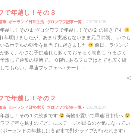
フで年越し！その３
-
都市
ポーランド日常生活
ヴロツワフ記事一覧
2017/01/08
年越し！その１ ヴロツワフで年越し！その２ の続きです
/01(日) 年明けましたが、あまり実感もないまま元旦の朝。 いつも
ているホテルの朝食を目当てに起きました
前日、ラウンジ
が多く、小さな子供連れも多くておそらく朝食も うるさく
予想して通常の場所で。 ０階にあるフロアはとても広く綺
してもらい、早速ブッフェへ♪ テー […]…
フで年越し！その２
-
都市
ポーランド日常生活
ヴロツワフ記事一覧
2017/01/04
で年越し！その１の続きです
荷物を置いて早速旧市街へ
ワフで年を越すのでどこにステージが出るのか気になってい
 （ポーランドの年越しは各都市で野外ライブが行われます）