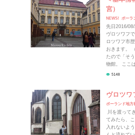
宮）
NEWS!
ポーラ
先日2016/
ヴロツワフで
ロツワフ市歴
おきます。 
たので「そう
物館。 ここ
5148
ヴロツワ
ポーランド地方
川を渡ってき
てみたら、こ
入れないよう
んと流れてい