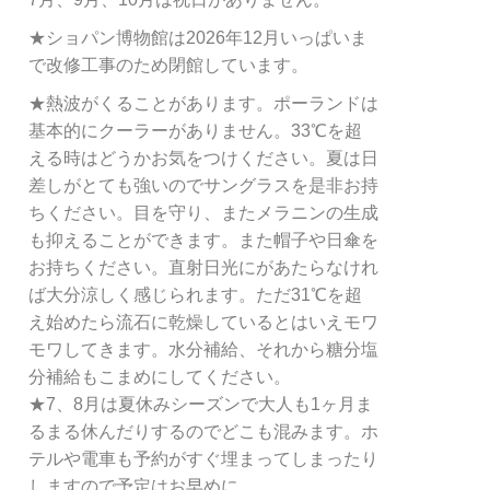
★ショパン博物館は2026年12月いっぱいま
で改修工事のため閉館しています。
★熱波がくることがあります。ポーランドは
基本的にクーラーがありません。33℃を超
える時はどうかお気をつけください。夏は日
差しがとても強いのでサングラスを是非お持
ちください。目を守り、またメラニンの生成
も抑えることができます。また帽子や日傘を
お持ちください。直射日光にがあたらなけれ
ば大分涼しく感じられます。ただ31℃を超
え始めたら流石に乾燥しているとはいえモワ
モワしてきます。水分補給、それから糖分塩
分補給もこまめにしてください。
★7、8月は夏休みシーズンで大人も1ヶ月ま
るまる休んだりするのでどこも混みます。ホ
テルや電車も予約がすぐ埋まってしまったり
しますので予定はお早めに。