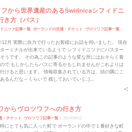
フから世界遺産のあるŚwidnicaシフィドニ
行き方（バス）
-
フィドニツァ記事一覧
ポーランドの交通・チケット
ヴロツワフ記事一覧
18年12月 実際に自力で行ったお客様にお話を伺いました。 現在
ターミナルが出来ているようで シフィドニツァにバスター
そうです。 その為この記事のような変な所にはおそらく着
ので もしかしたらバスに寄るかもしれませんがこれよりは
行けると思います。 情報収集されている方は、頭の隅にこ
あるんだな～くらいで 残しておいてい […]…
ワからヴロツワフへの行き方
-
通・チケット
ヴロツワフ記事一覧
2014/09/11
時にとても気に入った町で ポーランドの中で１番好きな町