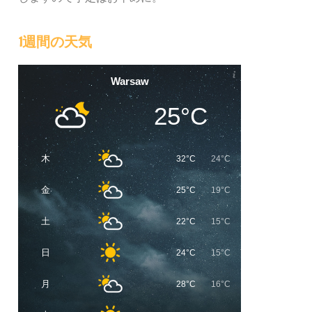
1週間の天気
Warsaw
25°C
木
32°C
24°C
金
25°C
19°C
土
22°C
15°C
日
24°C
15°C
月
28°C
16°C