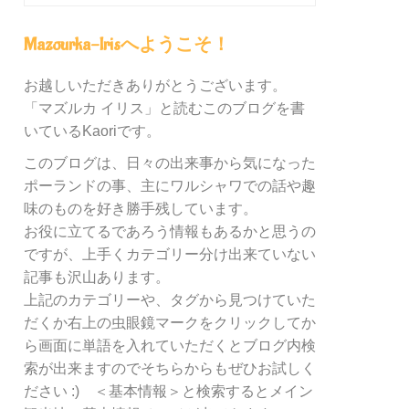
グ
内
Mazourka-Irisへようこそ！
の
カ
お越しいただきありがとうございます。
テ
「マズルカ イリス」と読むこのブログを書
ゴ
リ
いているKaoriです。
ー
このブログは、日々の出来事から気になった
別
ポーランドの事、主にワルシャワでの話や趣
検
索
味のものを好き勝手残しています。
お役に立てるであろう情報もあるかと思うの
ですが、上手くカテゴリー分け出来ていない
記事も沢山あります。
上記のカテゴリーや、タグから見つけていた
だくか右上の虫眼鏡マークをクリックしてか
ら画面に単語を入れていただくとブログ内検
索が出来ますのでそちらからもぜひお試しく
ださい :) ＜基本情報＞と検索するとメイン