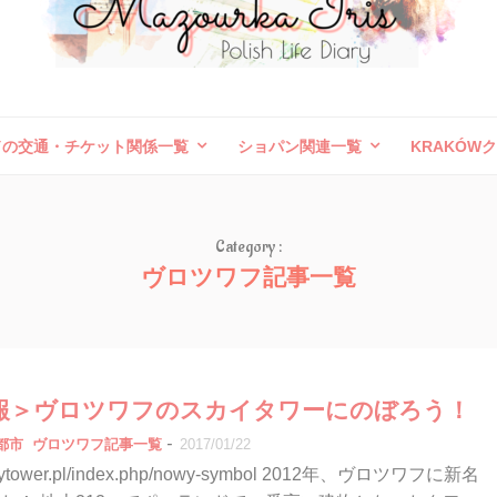
ドの交通・チケット関係一覧
ショパン関連一覧
KRAKÓW
ボレスワヴィエツ陶器祭
旅行記（外国）
お問い合わせ
Category :
ヴロツワフ記事一覧
報＞ヴロツワフのスカイタワーにのぼろう！
-
都市
ヴロツワフ記事一覧
2017/01/22
.skytower.pl/index.php/nowy-symbol 2012年、ヴロツワフに新名