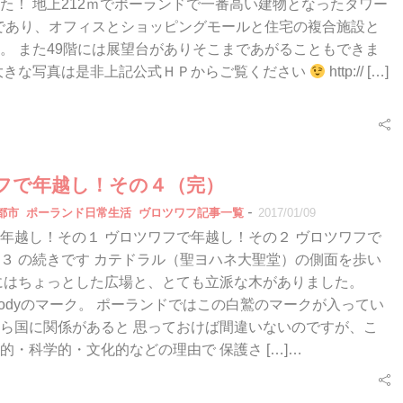
た！ 地上212ｍでポーランドで一番高い建物となったタワー
まであり、オフィスとショッピングモールと住宅の複合施設と
。 また49階には展望台がありそこまであがることもできま
大きな写真は是非上記公式ＨＰからご覧ください
http:// […]
フで年越し！その４（完）
-
都市
ポーランド日常生活
ヴロツワフ記事一覧
2017/01/09
年越し！その１ ヴロツワフで年越し！その２ ヴロツワフで
３ の続きです カテドラル（聖ヨハネ大聖堂）の側面を歩い
にはちょっとした広場と、とても立派な木がありました。
przyrodyのマーク。 ポーランドではこの白鷲のマークが入ってい
ら国に関係があると 思っておけば間違いないのですが、こ
的・科学的・文化的などの理由で 保護さ […]…