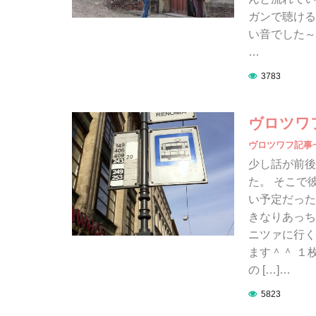
ガンで聴ける
い音でした～
…
3783
ヴロツワフ
ヴロツワフ記事
少し話が前後
た。 そこで
い予定だった
きなりあっち
ニツァに行く
ます＾＾ １
の […]…
5823