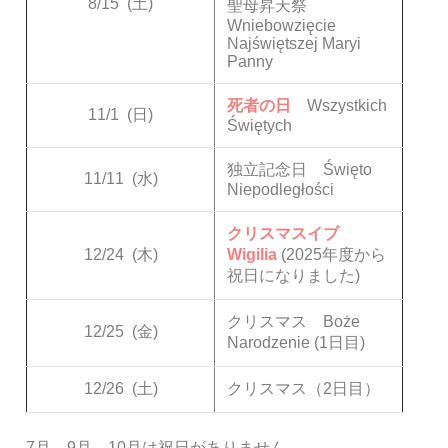
8/15
(土)
聖母昇天祭
Wniebowzięcie
Najświętszej Maryi
Panny
死者の日
Wszystkich
11/1
(日)
Świętych
独立記念日 Święto
11/11
(水)
Niepodległości
クリスマスイブ
12/24
(木)
Wigilia
(2025年度から
祝日になりました)
クリスマス Boże
12/25
(金)
Narodzenie (1日目)
12/26
(土)
クリスマス（2日目）
7月、9月、10月は祝日がありません。