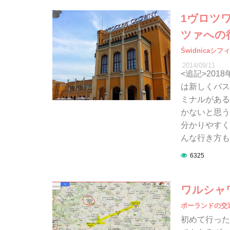
1ヴロツワ
ツァへの
Świdnicaシ
2014/09/11
<追記>20
は新しくバス
ミナルがある
かないと思う
分かりやすく
んな行き方も
6325
ワルシャ
ポーランドの交
初めて行った