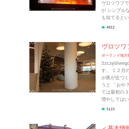
ヴロツワフで
が シンプル
も似てるとい
4912
ヴロツワ
ポーランド地方
Szczęśli
す。 １２月
が夜が近づく
うと 「おや
ては最初の３
増やしてはい
5123
＜基本情