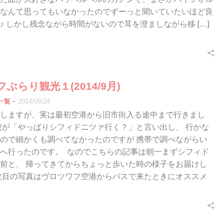
なんて思ってもいなかったのでずーっと聞いていたいほど良
♪ しかし残念ながら時間がないので耳を澄ましながら移 […]
ぶらり観光１(2014/9月)
-
一覧
2014/09/24
しますが、実は最初空港から旧市街入る途中まで行きまし
彼が「やっぱりシフィドニツァ行く？」と言い出し、 行かな
ので細かくも調べてなかったのですが 携帯で調べながらい
へ行ったのです。 なのでこちらの記事は朝一まずシフィド
前と、 帰ってきてからちょっと歩いた時の様子をお届けし
枚目の写真はヴロツワフ空港からバスで来たときにオススメ