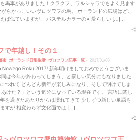
も馬車がありました！クラクフ、ワルシャワでもよく見ます
ながらかっこいいヴロツワフの馬。 ポーランドの広場はどこ
えば似ていますが、 パステルカラーの可愛らしい […]…
フで年越し！その１
-
都市
ポーランド日常生活
ヴロツワフ記事一覧
2017/01/03
wego Nowego Roku 2017! 新年明けましておめでとうございま
の間は今年が終わってしまう、と寂しい気分にもなりました
につれて どんどん新年が楽しみになり、そして明けてしま
？あけた？」という気分になっている現在です。 言語に関し
年を過ぎたあたりからは慣れてきて 少しずつ新しい単語を
ますが 相変わらず文化面では […]…
報＞ヴロツワフ歴史博物館（ヴロツワフ王