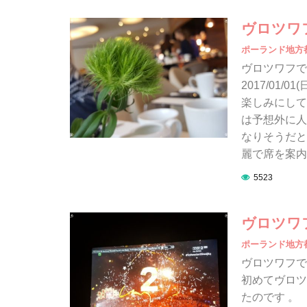
ヴロツワ
ポーランド地方
ヴロツワフで
2017/01
楽しみにし
は予想外に人
なりそうだと
麗で席を案内
5523
ヴロツワ
ポーランド地方
ヴロツワフ
初めてヴロツ
たのです 。