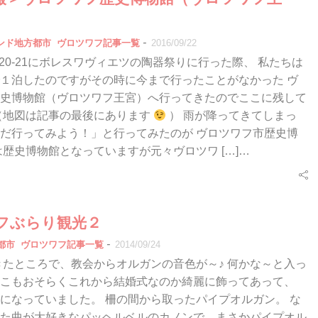
-
ンド地方都市
ヴロツワフ記事一覧
2016/09/22
08/20-21にボレスワヴィエツの陶器祭りに行った際、 私たちは
１泊したのですがその時に今まで行ったことがなかった ヴ
史博物館（ヴロツワフ王宮）へ行ってきたのでここに残して
（地図は記事の最後にあります
） 雨が降ってきてしまっ
だ行ってみよう！」と行ってみたのが ヴロツワフ市歴史博
は歴史博物館となっていますが元々ヴロツワ […]…
フぶらり観光２
-
都市
ヴロツワフ記事一覧
2014/09/24
たところで、教会からオルガンの音色が～♪ 何かな～と入っ
こもおそらくこれから結婚式なのか綺麗に飾ってあって、
になっていました。 柵の間から取ったパイプオルガン。 な
た曲が大好きなパッヘルベルのカノンで、まさかパイプオル