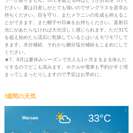
ラーがありません。33℃を超える時はどうかお気をつけく
ださい。夏は日差しがとても強いのでサングラスを是非お
持ちください。目を守り、またメラニンの生成も抑えるこ
とができます。また帽子や日傘をお持ちください。直射日
光にがあたらなければ大分涼しく感じられます。ただ31℃
を超え始めたら流石に乾燥しているとはいえモワモワして
きます。水分補給、それから糖分塩分補給もこまめにして
ください。
★7、8月は夏休みシーズンで大人も1ヶ月まるまる休んだ
りするのでどこも混みます。ホテルや電車も予約がすぐ埋
まってしまったりしますので予定はお早めに。
1週間の天気
33°C
Warsaw