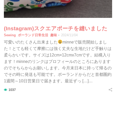
(Instagram)スクエアポーチを縫いました
-
Sewing
ポーランド日常生活
趣味
2024/11/04
可愛いのたくさん出来ました
minneで販売開始しまし
た！とても軽くて摩擦には強く丈夫な生地だけど手触りは
柔らかいです。サイズは12cm×12cmx7cmです。結構入り
ます！minneのリンクはプロフィールのところにあります
のでそちらからお願いします。今月末日本に持って帰るの
でその時に発送も可能です。ポーランドからだと首都圏約
1週間～10日営業日で届きます。最近ずっ […]…
1037