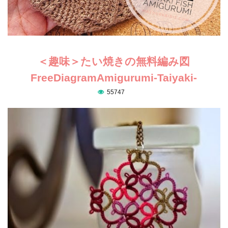
＜趣味＞たい焼きの無料編み図
FreeDiagramAmigurumi-Taiyaki-
55747