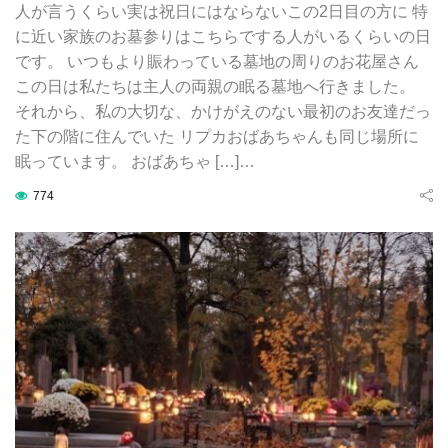
人が言うくらい実は祝日にはならないこの2日目の方に 特
に近い家族のお墓参りはこちらでする人がいるくらいの日
です。 いつもより賑わっている墓地の周りのお花屋さん
この日は私たちは主人の両親の眠る墓地へ行きました。
それから、私の大切な、かけがえのない最初のお友達だっ
た下の階に住んでいた リプカおばあちゃんも同じ場所に
眠っています。 おばあちゃ […]…
774