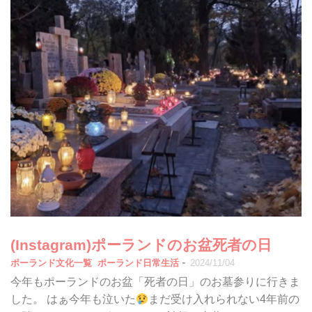
(Instagram)ポーランドのお盆死者の日
-
ポーランド文化一覧
ポーランド日常生活
2024/11/04
今年もポーランドのお盆「死者の日」のお墓参りに行きま
した。 はぁ今年も泣いた
まだ受け入れられない4年前の