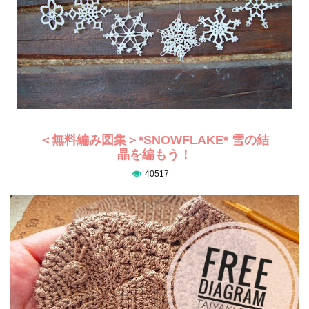
＜無料編み図集＞*SNOWFLAKE* 雪の結
晶を編もう！
40517