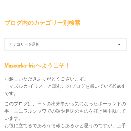
ブログ内のカテゴリー別検索
ブ
ロ
グ
内
Mazourka-Irisへようこそ！
の
カ
テ
お越しいただきありがとうございます。
ゴ
「マズルカ イリス」と読むこのブログを書いているKaori
リ
です。
ー
別
このブログは、日々の出来事から気になったポーランドの
検
事、主にワルシャワでの話や趣味のものを好き勝手残して
索
います。
お役に立てるであろう情報もあるかと思うのですが、上手