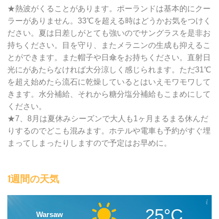
★熱波がくることがあります。ポーランドは基本的にクー
ラーがありません。33℃を超える時はどうかお気をつけく
ださい。夏は日差しがとても強いのでサングラスを是非お
持ちください。目を守り、またメラニンの生成も抑えるこ
とができます。また帽子や日傘をお持ちください。直射日
光にがあたらなければ大分涼しく感じられます。ただ31℃
を超え始めたら流石に乾燥しているとはいえモワモワして
きます。水分補給、それから糖分塩分補給もこまめにして
ください。
★7、8月は夏休みシーズンで大人も1ヶ月まるまる休んだ
りするのでどこも混みます。ホテルや電車も予約がすぐ埋
まってしまったりしますので予定はお早めに。
1週間の天気
25°C
Warsaw