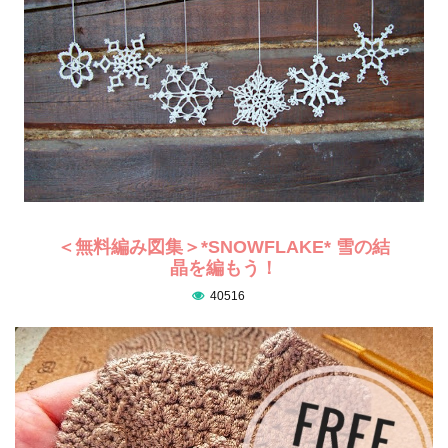
＜無料編み図集＞*SNOWFLAKE* 雪の結
晶を編もう！
40516