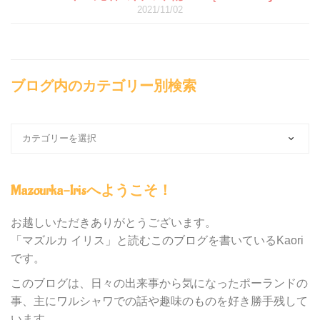
2021/11/02
ブログ内のカテゴリー別検索
ブ
ロ
グ
内
Mazourka-Irisへようこそ！
の
カ
テ
お越しいただきありがとうございます。
ゴ
「マズルカ イリス」と読むこのブログを書いているKaori
リ
です。
ー
別
このブログは、日々の出来事から気になったポーランドの
検
事、主にワルシャワでの話や趣味のものを好き勝手残して
索
います。