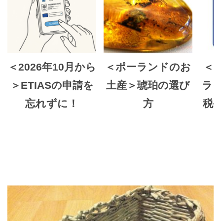
＜2026年10月から
＜ポーランドのお
＜T
＞ETIASの申請を
土産＞琥珀の選び
ラ
忘れずに！
方
税