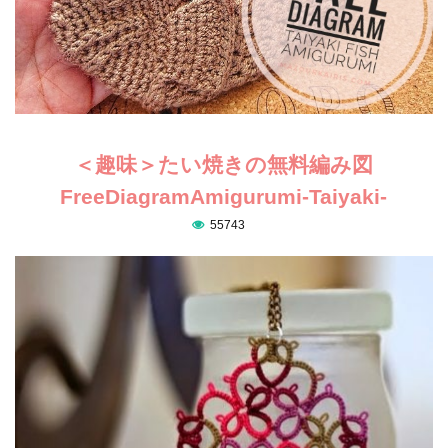
＜趣味＞たい焼きの無料編み図
FreeDiagramAmigurumi-Taiyaki-
55743