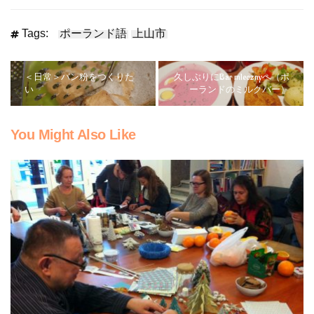
Tags:
ポーランド語
上山市
＜日常＞パン粉をつくりた
久しぶりにBar mlecznyへ（ポ
い
ーランドのミルクバー）
You Might Also Like