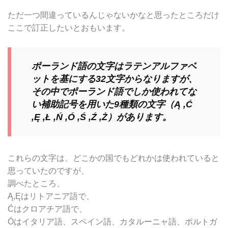
ただ一つ間違っているんじゃないかなと思ったところだけ
ここで訂正したいとおもいます。
ポーランド語の文字はラテンアルファベ
ットを基にする32文字からなりますが、
その中でポーランド語でしか使われてな
い補助記号を用いた9種類の文字（Ą ,Ć
,Ę ,Ł ,Ń ,Ó ,Ś ,Ź ,Ż）があります。
これらの文字は、どこかの国でもどれかは使われていると
思っていたのですが、
調べたところ、
Ą,Ęはリトアニア語で、
Ćはクロアチア語で、
Óはイタリア語、スペイン語、カタルーニャ語、ポルトガ