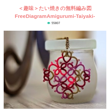
＜趣味＞たい焼きの無料編み図
FreeDiagramAmigurumi-Taiyaki-
55807