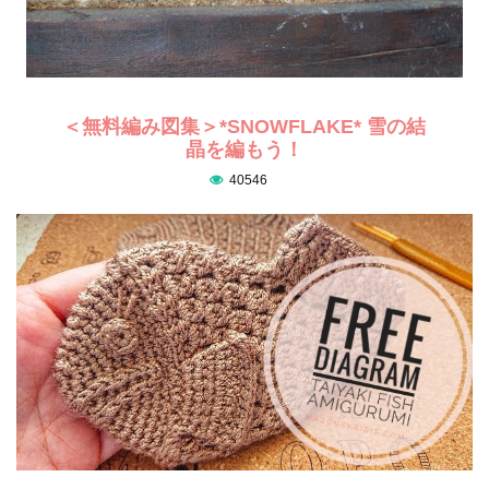
＜無料編み図集＞*SNOWFLAKE* 雪の結
晶を編もう！
40546