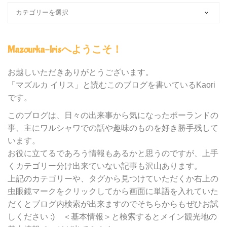
ブ
ロ
グ
内
Mazourka-Irisへようこそ！
の
カ
テ
お越しいただきありがとうございます。
ゴ
「マズルカ イリス」と読むこのブログを書いているKaori
リ
です。
ー
別
このブログは、日々の出来事から気になったポーランドの
検
事、主にワルシャワでの話や趣味のものを好き勝手残して
索
います。
お役に立てるであろう情報もあるかと思うのですが、上手
くカテゴリー分け出来ていない記事も沢山あります。
上記のカテゴリーや、タグから見つけていただくか右上の
虫眼鏡マークをクリックしてから画面に単語を入れていた
だくとブログ内検索が出来ますのでそちらからもぜひお試
しください :) ＜基本情報＞と検索するとメイン観光地の