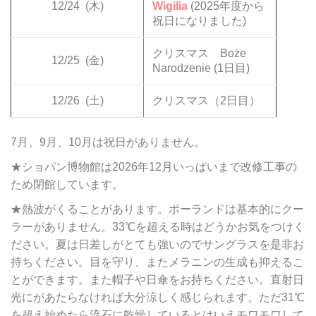
12/24
(木)
Wigilia
(2025年度から
祝日になりました)
クリスマス Boże
12/25
(金)
Narodzenie (1日目)
12/26
(土)
クリスマス（2日目）
7月、9月、10月は祝日がありません。
★ショパン博物館は2026年12月いっぱいまで改修工事の
ため閉館しています。
★熱波がくることがあります。ポーランドは基本的にクー
ラーがありません。33℃を超える時はどうかお気をつけく
ださい。夏は日差しがとても強いのでサングラスを是非お
持ちください。目を守り、またメラニンの生成も抑えるこ
とができます。また帽子や日傘をお持ちください。直射日
光にがあたらなければ大分涼しく感じられます。ただ31℃
を超え始めたら流石に乾燥しているとはいえモワモワして