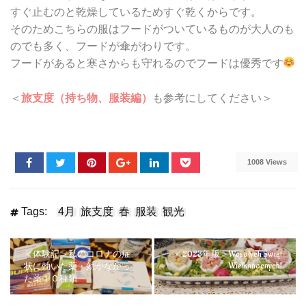
すぐ止むのと乾燥しているためすぐ乾くからです。
そのためこちらの服はフードがついているものが大人のも
のでも多く、フードが傘がわりです。
フードがあると寒さからも守れるのでフードは優秀です
＜
旅支度（持ち物、服装編）
も参考にしてください＞
1008 Views
Tags:
4月
旅支度
春
服装
観光
＜体験記＞私のコロナの症
＜2023年版＞Wesołych Świąt
Wielkanocnych!
状に効いた薬・効かなかっ
た薬１０種類