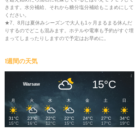
きます。水分補給、それから糖分塩分補給もこまめにして
ください。
★7、8月は夏休みシーズンで大人も1ヶ月まるまる休んだ
りするのでどこも混みます。ホテルや電車も予約がすぐ埋
まってしまったりしますので予定はお早めに。
1週間の天気
15°C
Warsaw
月
火
水
木
金
土
日
31°C
23°C
22°C
22°C
24°C
27°C
34°C
15°C
16°C
12°C
15°C
15°C
17°C
19°C