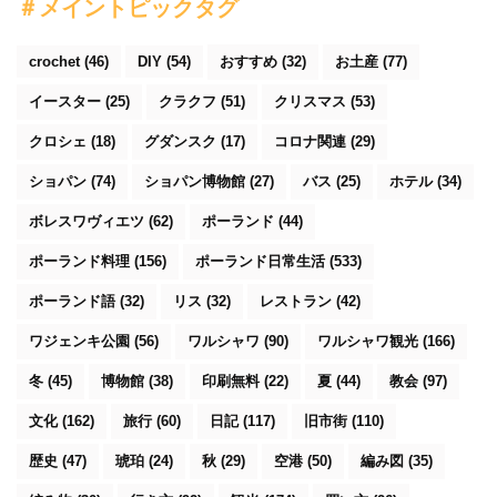
＃メイントピックタグ
crochet
(46)
DIY
(54)
おすすめ
(32)
お土産
(77)
イースター
(25)
クラクフ
(51)
クリスマス
(53)
クロシェ
(18)
グダンスク
(17)
コロナ関連
(29)
ショパン
(74)
ショパン博物館
(27)
バス
(25)
ホテル
(34)
ボレスワヴィエツ
(62)
ポーランド
(44)
ポーランド料理
(156)
ポーランド日常生活
(533)
ポーランド語
(32)
リス
(32)
レストラン
(42)
ワジェンキ公園
(56)
ワルシャワ
(90)
ワルシャワ観光
(166)
冬
(45)
博物館
(38)
印刷無料
(22)
夏
(44)
教会
(97)
文化
(162)
旅行
(60)
日記
(117)
旧市街
(110)
歴史
(47)
琥珀
(24)
秋
(29)
空港
(50)
編み図
(35)